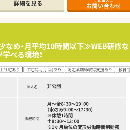
この求人に
詳細を見る
お問い合わせ
開する業界最大手チェーンであり、売上高1兆円規模の強固な経
を追求することを理念に掲げ、調剤だけでなく在宅医療や介護
5.5人と手厚く配置することで、過誤率0.0031％前後という
や冬季の連続休暇取得を推奨しており、有給を合わせると実質1
業少なめ・月平均10時間以下≫WEB研修
導入しており、1分単位の勤怠管理によりサービス残業が発生し
が学べる環境！
と非常に高く、お子様が小学校を卒業するまで利用できる業界最
借上社宅あり
住宅補助(手当)あり
認定薬剤師取得支援あり
教育
平均18枚と適正に抑えられているため、一人ひとりの患者様と
非公開
法人名
行などのプライベートを充実させやすく、仕事と私生活のバラ
いるため調剤過誤の不安が少なく、安全性が担保された環境で
月～金8：30～19：00
（水のみ9：00～17：30）
※休憩1時間
勤務時間
土8：30～13：00
※1ヶ月単位の変形労働時間制勤務