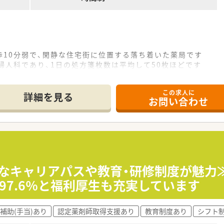
歩10分弱で、閑静な住宅街に位置する落ち着いた薬局です
婦人科であり、1日の処方箋枚数は平均して50枚ほどです
名が在籍しており、互いに協力しながら日々の業務に対応してい
この求人に
て】
詳細を見る
お問い合わせ
いただく、薬局長候補として活躍できる方を欠員補充のため募
と良好な関係性を築き、主体的に店舗を牽引できる方を求めてい
タッフと円滑なコミュニケーションを取り、協力して業務を進め
タッフ間の距離感が近く、互いにサポートし合う協力体制が根付
比較的広く確保されており、昼休みはしっかり休息を取ることが
彩なキャリアパスや教育・研修制度が魅力
97.6％と福利厚生も充実しています
の参加支援など、薬剤師として着実に成長できる教育体制を整
の信頼関係構築を重視しており、質の高い医療連携を実践してい
補助(手当)あり
認定薬剤師取得支援あり
教育制度あり
シフト
ことで、各店舗のスタッフが気兼ねなく有給休暇を取得できる環