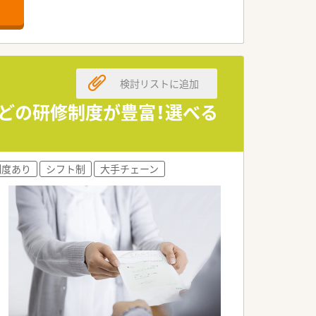
営基盤を誇る極めて安定した企業です。
など幅広い事業を多角的に展開していま
驚異的な安全性を実現しています。
検討リストに追加
20日以上の休日確保が可能です。
などの研修制度が豊富！選べる
ない健全な就業環境が厳守されていま
長クラスの時短勤務制度も完備していま
制度あり
シフト制
大手チェーン
じっくり向き合うことができます。
ンスを高い水準で維持できるのが魅力で
対人業務の醍醐味を実感できる職場です。