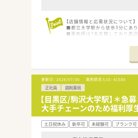
【店舗情報と応需状況について】
■都立大学駅から徒歩3分にあり
■薬剤師は7名在籍しており周
■住宅街にある路面店として地
【法人特徴について】
■全国に700店舗以上を展開し
■出店形態の95％がマンツー
■教育の質の高さに定評があり
す。
更新日：
2026/07/30
薬剤師求人ID：
41586
正社員
調剤薬局
【職場環境と雰囲気】
■穏やかな住宅街にある薬局で
【目黒区/駒沢大学駅】＊急
す。
大手チェーンのため福利厚
■20代から40代を中心に幅広
す。
■事務スタッフが4名在籍して
土日祝休み
新卒可
未経験可
ブランク可
す。