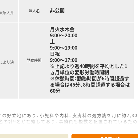
非公開
法人名
(東急大井
月火水木金
9:00～20:00
土
9:00～19:00
日祝
9:00～17:00
勤務時間
定により決
※上記より週40時間を平均とした1
ヵ月単位の変形労働時間制
※休憩時間：勤務時間が6時間超過す
る場合は45分、8時間超過する場合は
60分
の好立地にあり、小児科や内科、皮膚科の処方箋を月に約2,8
名の計9名が在籍しており、事務員も複数名配置されているため
平均18枚とゆとりがあり、丁寧な服薬指導や機械化による安全