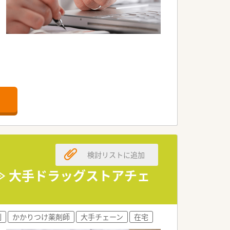
ます
集します
ます
られる方を歓迎します
検討リストに追加
いています。
できます。
≫ 大手ドラッグストアチェ
えています。
ます。
制
かかりつけ薬剤師
大手チェーン
在宅
境です。