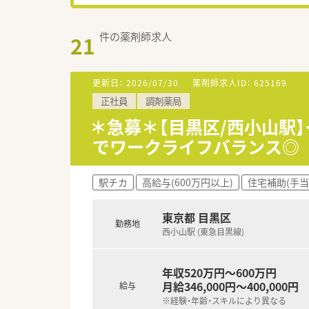
件の薬剤師求人
21
更新日：
2026/07/30
薬剤師求人ID：
625169
正社員
調剤薬局
＊急募＊【目黒区/西小山駅】
でワークライフバランス◎
駅チカ
高給与(600万円以上)
住宅補助(手当
東京都 目黒区
勤務地
西小山駅 (東急目黒線)
年収520万円～600万円
月給346,000円～400,000円
給与
※経験・年齢・スキルにより異なる