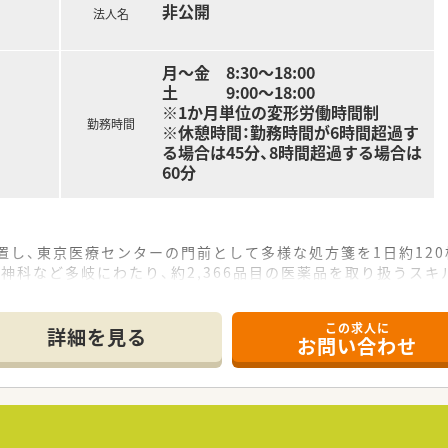
非公開
法人名
、まずは管理薬剤師や薬局長を目指し、その後は複数店舗を統括
ートコースを選択すれば、がんや糖尿病などの高度な知識を習得
月～金 8:30～18:00
発など、店舗勤務以外のジョブチェンジの機会も豊富に用意され
土 9:00～18:00
※1か月単位の変形労働時間制
勤務時間
※休憩時間：勤務時間が6時間超過す
る場合は45分、8時間超過する場合は
60分
置し、東京医療センターの門前として多様な処方箋を1日約12
神科など多岐にわたり、約2,366品目の医薬品を取り扱うスキ
名が在籍しており、各スタッフが連携を取りながら質の高い医療
この求人に
詳細を見る
お問い合わせ
局やドラッグストアなど3つの業態を全国に展開し、安定した経
舗まで多様な出店形態を持ち、患者様のニーズに合わせた質の高
利厚生が非常に充実しており、社員が安心して長く働き続けられ