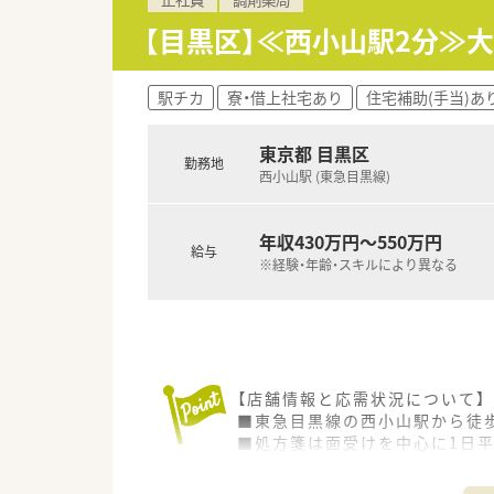
■幅広い年齢層のスタッフがバ
■大手チェーンならではの整理
【目黒区】≪西小山駅2分≫
■近隣の医療機関との連携もス
駅チカ
寮・借上社宅あり
住宅補助(手当)あ
東京都 目黒区
勤務地
西小山駅 (東急目黒線)
年収430万円～550万円
給与
※経験・年齢・スキルにより異なる
【店舗情報と応需状況について】
■東急目黒線の西小山駅から徒
■処方箋は面受けを中心に1日
■薬剤師は3名体制で運営され
す。