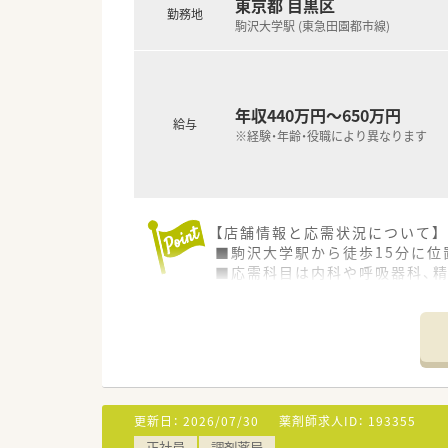
【想定されるキャリアイメージ】
東京都 目黒区
勤務地
■充実した階層別研修を通じて
駒沢大学駅 (東急田園都市線)
す。
■専門薬剤師を目指すエキスパ
■教育担当や人事、システム開
す。
年収440万円～650万円
給与
※経験・年齢・役職により異なります
【店舗情報と応需状況について】
■駒沢大学駅から徒歩15分に位
■応需科目は内科や呼吸器科、精
■店舗では薬剤師5名と事務4
【法人特徴について】
■1935年の創業以来、調剤薬
■大学病院の門前から駅ナカ店
■大手グループの一員として福
更新日：
2026/07/30
薬剤師求人ID：
193355
【職場環境と雰囲気】
正社員
調剤薬局