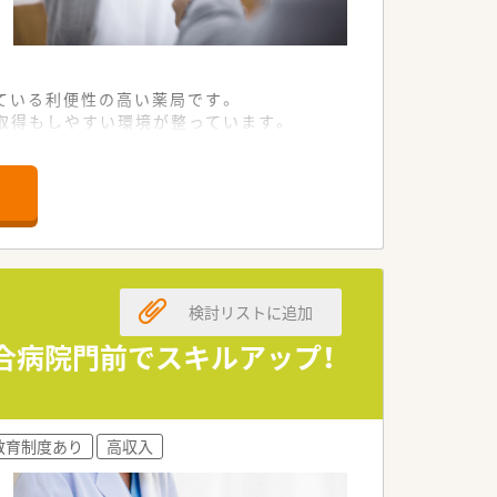
ている利便性の高い薬局です。
取得もしやすい環境が整っています。
住民から高い信頼を得ている店舗です。
定した大手調剤薬局チェーンです。
共有など質の高い医療を提供します。
するための研修体制が非常に充実していま
検討リストに追加
リフレッシュして過ごすことが可能で
総合病院門前でスキルアップ！
ため、入社直後の方も馴染みやすいで
師は本来の専門業務に集中できる環境で
教育制度あり
高収入