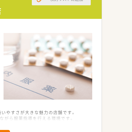
が自然と根付いている職場です。
中して仕事に取り組めます。
店
雰囲気の中で勤務が可能です。
通いやすさが大きな魅力の店舗です。
いながら服薬指導を行える環境です。
いるため、ゆとりを持って勤務できま