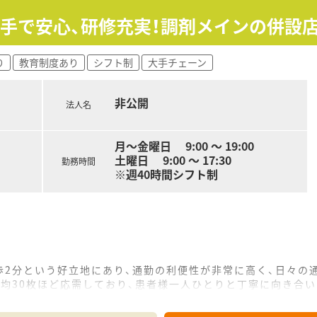
ランスよく配置されており、お互いにフォローし合う協力体制
整頓された調剤室や設備が整っており、業務効率を高めながら集
大手で安心、研修充実！調剤メインの併設
ムーズであり、薬剤師として専門知識を活かしながらも穏やかな
り
教育制度あり
シフト制
大手チェーン
非公開
法人名
月～金曜日 9:00 ～ 19:00
土曜日 9:00 ～ 17:30
勤務時間
※週40時間シフト制
歩2分という好立地にあり、通勤の利便性が非常に高く、日々の
平均30枚ほど応需しており、患者様一人ひとりと丁寧に向き合
ており、少なめの処方箋枚数に対して手厚い人員配置がなされて