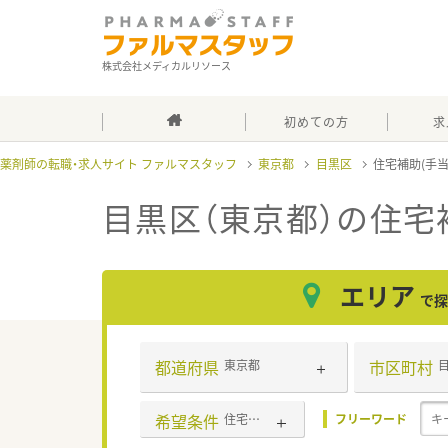
株式会社メディカルリソース
初めての方
求
薬剤師の転職・求人サイト ファルマスタッフ
東京都
目黒区
住宅補助(手
目黒区（東京都）の住宅
エリア
で探
都道府県
市区町村
東京都
希望条件
住宅補助(手当)あり
フリーワード