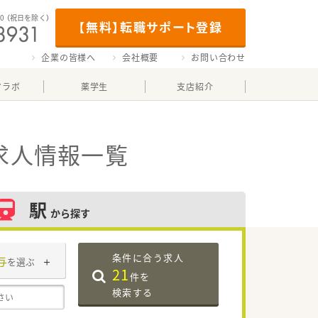
00
（祝日を除く）
【無料】転職サポート登録
企業の皆様へ
会社概要
お問い合わせ
マラボ
薬学生
支店紹介
求人情報一覧
駅
から探す
条件に合う求人
与
を選ぶ
21
件を
検索する