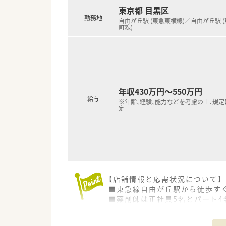
東京都 目黒区
勤務地
自由が丘駅 (東急東横線)／自由が丘駅 
町線)
年収430万円～550万円
給与
※年齢、経験、能力などを考慮の上、規
定
【店舗情報と応需状況について】
■東急線自由が丘駅から徒歩すぐ
■薬剤師は正社員5名とパート4
■1日あたりの処方箋枚数は1人