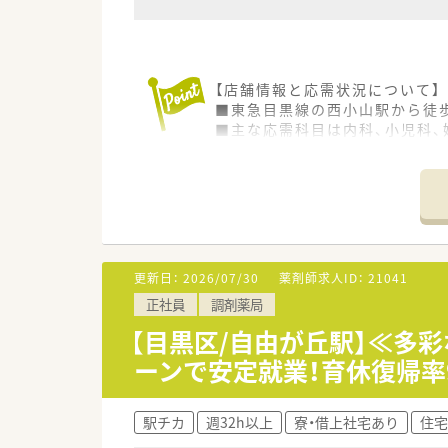
【店舗情報と応需状況について】
■東急目黒線の西小山駅から徒
■主な応需科目は内科、小児科、
■現在は薬剤師2名と事務員1
【募集背景と求める人物像につい
■店舗の運営を将来的に担って
■患者様や医療機関、スタッフ
■少人数体制のため、周囲のス
更新日：
2026/07/30
薬剤師求人ID：
21041
【職場環境と雰囲気】
正社員
調剤薬局
■少人数で運営しているためス
■店舗の規模に対して休憩室は
【目黒区/自由が丘駅】≪多
ーンで安定就業！育休復帰率
【こんな取り組みをしています】
■e-ラーニングや各種研修会へ
■創業以来、地域の医療機関と
駅チカ
週32h以上
寮・借上社宅あり
住宅
■ラウンダー薬剤師を導入する