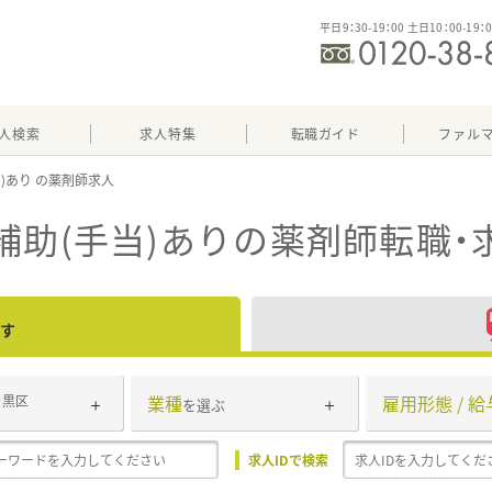
平日9：30-19：00 土日10：00-19：
人検索
求人特集
転職ガイド
ファル
当)あり
補助(手当)あり
の薬剤師転職・
す
業種
雇用形態 / 給
目黒区
を選ぶ
求人IDで検索