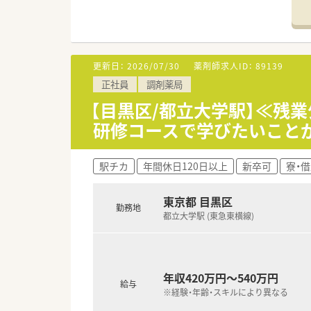
【法人特徴について】
■全国に1,300店舗以上を展
■人々のココロとカラダの健康
す。
■1薬局あたりの薬剤師数を平均
更新日：
2026/07/30
薬剤師求人ID：
89139
正社員
調剤薬局
【勤務実態について】
■年間休日は113日ですが夏季
【目黒区/都立大学駅】≪残
■シフト制による週休2日制を
研修コースで学びたいこと
す。
■育休からの復帰率は97.6％
す。
駅チカ
年間休日120日以上
新卒可
寮・
【やりがい/おすすめポイント】
■1人あたりの処方箋枚数が1日
東京都 目黒区
勤務地
■連続休暇制度の導入により旅
都立大学駅 (東急東横線)
す。
■最新の機械化設備を導入して
年収420万円～540万円
給与
※経験・年齢・スキルにより異なる