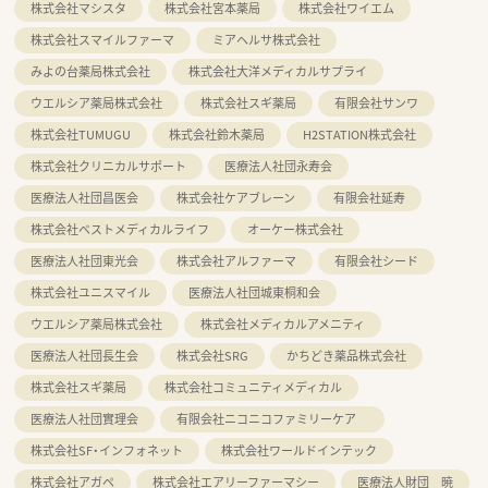
株式会社マシスタ
株式会社宮本薬局
株式会社ワイエム
株式会社スマイルファーマ
ミアヘルサ株式会社
みよの台薬局株式会社
株式会社大洋メディカルサプライ
ウエルシア薬局株式会社
株式会社スギ薬局
有限会社サンワ
株式会社TUMUGU
株式会社鈴木薬局
H2STATION株式会社
株式会社クリニカルサポート
医療法人社団永寿会
医療法人社団昌医会
株式会社ケアブレーン
有限会社延寿
株式会社ベストメディカルライフ
オーケー株式会社
医療法人社団東光会
株式会社アルファーマ
有限会社シード
株式会社ユニスマイル
医療法人社団城東桐和会
ウエルシア薬局株式会社
株式会社メディカルアメニティ
医療法人社団長生会
株式会社SRG
かちどき薬品株式会社
株式会社スギ薬局
株式会社コミュニティメディカル
医療法人社団實理会
有限会社ニコニコファミリーケア
株式会社SF・インフォネット
株式会社ワールドインテック
株式会社アガペ
株式会社エアリーファーマシー
医療法人財団 暁