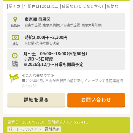
駅チカ
年間休日120日以上
残業なし(ほぼなし含む)
転勤なし
認
東京都 目黒区
自由が丘駅 (東急東横線)／自由が丘駅 (東急大井町線)
勤務地
時給2,000円～2,300円
※経験・条件考慮し決定
給与
月〜土 09:00～18:00（休憩60分）
※週3～5日程度
勤務
※2026年12月～日曜も開局予定
時間
≪こんな薬局です≫
■2026年9月、自由が丘駅目の前に新しくオープンする商業施設
内の店舗
■物販併設店のオシャレできれいな職場
■同ビル内に呼吸器科・内科クリニックがオープン予定
詳細を見る
お問い合わせ
■2026年12月には小児科もオープン予定
■駅前の商業施設なので面で幅広く応需する想定
■当初は20～40枚/日程度の応需枚数を想定
■スタート時は在宅はなく、外来対応がメイン
更新日：
2026/07/10
薬剤師求人ID：
527411
■業界最大手ドラッグストアチェーンのひとつで安心して働け
ます
パート・アルバイト
調剤薬局