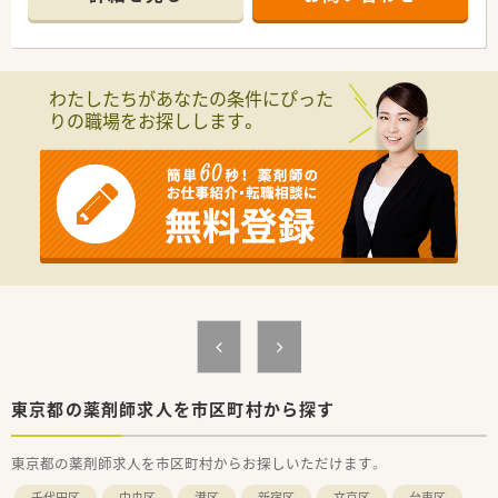
れています。
■患者様・医師・製薬メーカーMRと信頼関係を築くため、温かみ
のある対応・会話力を重視し、社員育成されています。
研修会ではロールプレイングも行いますので、経験が少ない
方、経験内容に偏りがある方、ブランク明けの方にも安心して始
わたしたちがあなたの条件にぴった
めていただけます。
りの職場をお探しします。
■管理職を目指す方、現場のエキスパート・固定エリアで落ち着
いてキャリアを磨きたい方、ご希望に応じてそれぞれにキャリア
形成できる制度を用意されています。
東京都の薬剤師求人を市区町村から探す
東京都の薬剤師求人を市区町村からお探しいただけます。
千代田区
中央区
港区
新宿区
文京区
台東区