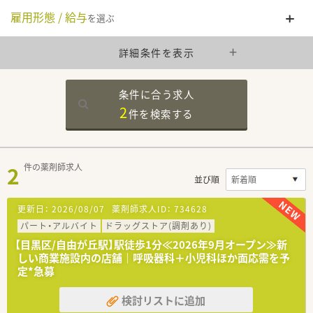
雇用形態 / 給与
を選ぶ
詳細条件を表示
条件に合う求人
2
件を
検索する
2
件の薬剤師求人
並び順
更新日：
2026/08/07
薬剤師求人ID：
734628
パート・アルバイト
ドラッグストア(調剤あり)
【目黒区/自由が丘駅】駅徒歩1分≪2026年9月オープン≫新
しい商業施設内の店舗｜呼吸器科＋小児科ほか面応需を予
定*急募
検討リストに追加