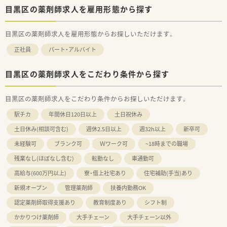
目黒区の薬剤師求人を雇用形態から探す
目黒区の薬剤師求人を雇用形態からお探しいただけます。
正社員
パート・アルバイト
目黒区の薬剤師求人をこだわり条件から探す
目黒区の薬剤師求人をこだわり条件からお探しいただけます。
駅チカ
年間休日120日以上
土日祝休み
土日休み(相談可含む)
週休2.5日以上
週32h以上
新卒可
未経験可
ブランク可
Ｗワーク可
~18時までの職場
残業なし(ほぼなし含む)
転勤なし
車通勤可
高給与(600万円以上)
寮・借上社宅あり
住宅補助(手当)あり
新規オープン
管理薬剤師
扶養内勤務OK
認定薬剤師取得支援あり
教育制度あり
シフト制
かかりつけ薬剤師
大手チェーン
大手チェーン以外