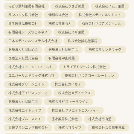
みどり調剤薬局有限会社
株式会社うさぎ薬局
株式会社ノムラ薬局
サンハルク株式会社
伸和株式会社
株式会社メディカルケミスト
ミネ医薬品株式会社
株式会社まろん
有限会社さつきメディカル
有限会社シーズウエルネス
株式会社スギ薬局
日本メディカルシステム株式会社
株式会社誠心堂薬局
医療法人社団回心会
医療法人社団総合会
株式会社サンドラッグ
医療法人社団光生会
有限会社中山薬局
株式会社ストーン・フィールド
トライアドジャパン株式会社
ユニバーサルドラッグ株式会社
株式会社さつきコーポレーション
株式会社グリーンエイト
株式会社カイセイ
株式会社アイリスファーマ
株式会社メディックス
医療法人財団厚生会
株式会社EPファーマライン
株式会社エイトライフ
株式会社クリエイトエス・ディー
株式会社ブルースカイ
徳永薬局株式会社
株式会社南山堂
晃栄プランニング株式会社
株式会社ライフ
株式会社なの花東日本