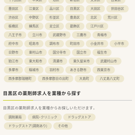
墨田区
江東区
品川区
目黒区
大田区
世田谷区
渋谷区
中野区
杉並区
豊島区
北区
荒川区
板橋区
練馬区
足立区
葛飾区
江戸川区
八王子市
立川市
武蔵野市
三鷹市
青梅市
府中市
昭島市
調布市
町田市
小金井市
小平市
日野市
東村山市
国分寺市
国立市
福生市
狛江市
東大和市
清瀬市
東久留米市
武蔵村山市
多摩市
稲城市
羽村市
あきる野市
西東京市
西多摩郡瑞穂町
西多摩郡日の出町
大島町
八丈島八丈町
目黒区の薬剤師求人を業種から探す
目黒区の薬剤師求人を業種からお探しいただけます。
調剤薬局
病院・クリニック
ドラッグストア
ドラッグストア(調剤あり)
その他