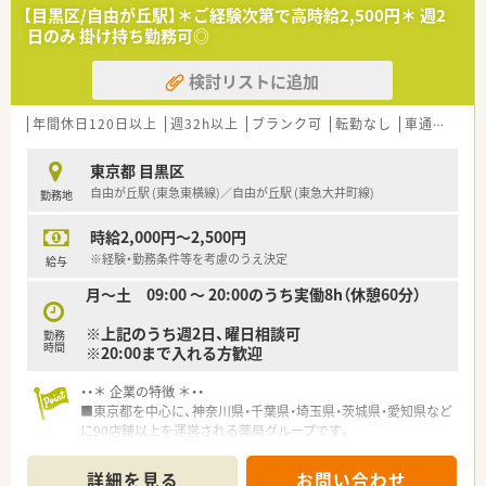
【目黒区/自由が丘駅】＊ご経験次第で高時給2,500円＊ 週2
≪こんな働き方です≫
日のみ 掛け持ち勤務可◎
■18時まで勤務できる方歓迎！
■2026年12月～日曜の開局も想定しているので、日曜勤務でき
検討リストに追加
る方歓迎！
≪こんな方にオススメ≫
年間休日120日以上
週32h以上
ブランク可
転勤なし
車通勤可
■都会・繁華街で働きたい方
■真新しい商業施設で気持ちよく働きたい方
東京都 目黒区
自由が丘駅 (東急東横線)／自由が丘駅 (東急大井町線)
勤務地
時給2,000円～2,500円
※経験・勤務条件等を考慮のうえ決定
給与
月～土 09:00 ～ 20:00のうち実働8h（休憩60分）
※上記のうち週2日、曜日相談可
勤務
時間
※20:00まで入れる方歓迎
・・＊ 企業の特徴 ＊・・
■東京都を中心に、神奈川県・千葉県・埼玉県・茨城県・愛知県など
に90店舗以上を運営される薬局グループです。
■新人導入研修から、薬剤師専門研修、中堅社員・管理職研修、認
定薬剤師助成など、きめ細かく実践的な教育プログラムを実施さ
詳細を見る
お問い合わせ