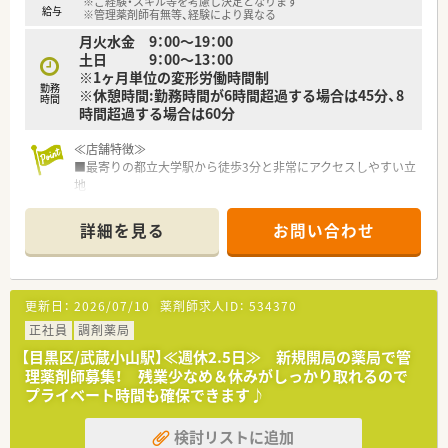
※ご経験・スキル等を考慮し決定となります
【こんな方にオススメ】
給与
※管理薬剤師有無等、経験により異なる
■ご自身のペースで業務を進められる環境が好きな方です。
月火水金 9：00～19：00
■しっかり休みを取りながら、収入も確保したい方におすすめで
土日 9：00～13：00
す。
※1ヶ月単位の変形労働時間制
■通勤時間を短縮し、駅チカの職場で効率よく働きたい方に最適
勤務
※休憩時間:勤務時間が6時間超過する場合は45分、8
です。
時間
時間超過する場合は60分
≪店舗特徴≫
■最寄りの都立大学駅から徒歩3分と非常にアクセスしやすい立
地
■ドラッグと併設型の薬局のため、OTCから食品、衣類なども扱
っており
詳細を見る
お問い合わせ
周辺住民の方がお買い物がてら寄っていかれる薬局です。
■周辺の病院の処方箋から面での対応を行ってる店舗です。
■薬剤師2名体制・50～60枚/日程。メリハリ付けて勤務されてい
る環境です。
更新日：
2026/07/10
薬剤師求人ID：
534370
≪頑張った分はしっかり評価≫
正社員
調剤薬局
■やる気と頑張りはしっかりと評価してくださる企業です！
【目黒区/武蔵小山駅】≪週休2.5日≫ 新規開局の薬局で管
20代で薬局長・ブロック長になる方もいらっしゃいます。
理薬剤師募集！ 残業少なめ＆休みがしっかり取れるので
■ラウンダーなどのポジションもある為、幅広いキャリアアップ
プライベート時間も確保できます♪
環境あり！
■年に1回は面談を実施するなど、会社に対して意見を言える機
検討リストに追加
会を用意してお、風通しの良い社風です