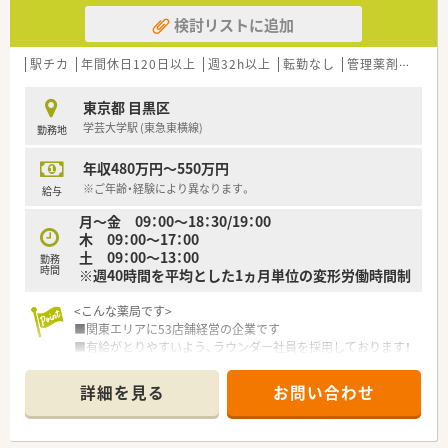
だけます♪
検討リストに追加
・メーカーを招いての勉強会を積極的に開催しており、月１～２
回は実施しています。
新薬に対する知識もしっかり身に着けられますので薬学の知
駅チカ
年間休日120日以上
週32h以上
転勤なし
管理薬剤師
教
識を深めたい方にオススメです。
・認定薬剤師の資格手当もございます！取得中の方歓迎！今まで機
東京都 目黒区
会がなくて取得できていな方も、サポート体制もあるので安心で
学芸大学駅 (東急東横線)
勤務地
す。
年収480万円～550万円
＼ 企業特徴 ／
・祐天寺駅にて調剤薬局を2店舗運営しております。
※ご年齢・経験により異なります。
給与
・保険調剤薬局の運営だけでなく、化粧品やヘルスケア用品のネ
月～金 09：00～18：30/19：00
ット販売もしております。
木 09：00～17：00
・コンプライアンスの順守を徹底する会社です。
土 09：00～13：00
勤務
・地域に密着した温かい雰囲気の調剤薬局で、30～60代の女性が
時間
※週40時間を平均とした1ヵ月単位の変形労働時間制
活躍中です！
<こんな薬局です>
■関東エリアに53店舗経営の企業です
■有給がとりやすいよう、ラウンダー社員を採用しております！
■会社は現在伸び盛りの企業です。安心して長く勤められます。
■地域のかかりつけ薬局を目指しています。お近くにお住まい
詳細を見る
お問い合わせ
の方、ぜひご応募ください。
■スタッフはとてもフレンドリーでどなたでも馴染みやすい環
境です。