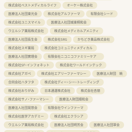
株式会社ベストメディカルライフ
オーケー株式会社
医療法人社団東光会
株式会社アルファーマ
有限会社シード
株式会社ユニスマイル
医療法人社団城東桐和会
ウエルシア薬局株式会社
株式会社メディカルアメニティ
医療法人社団長生会
株式会社SRG
かちどき薬品株式会社
株式会社スギ薬局
株式会社コミュニティメディカル
医療法人社団實理会
有限会社ニコニコファミリーケア
株式会社SF・インフォネット
株式会社ワールドインテック
株式会社アガペ
株式会社エアリーファーマシー
医療法人財団 暁
合同会社ハタフタ
株式会社ディー・シー・トレーディング
株式会社おりがみ
日本通運株式会社
株式会社杏朋
株式会社サノ・ファーマシー
医療法人財団順和会
医療法人社団晃悠会
有限会社ウインファーマ
株式会社医学アカデミー
株式会社エクラシア
ウエルシア薬局株式会社
医療法人社団明芳会
医療法人社団翠会