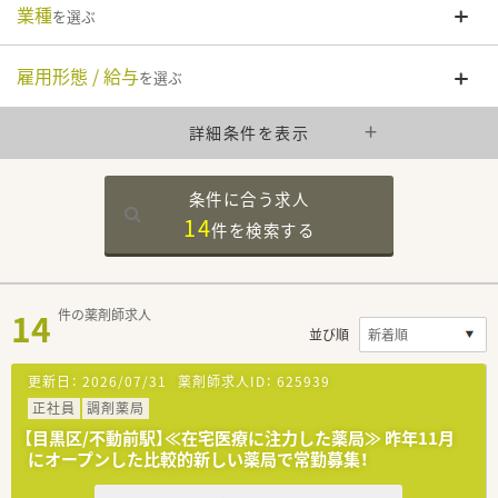
業種
を選ぶ
雇用形態 / 給与
を選ぶ
詳細条件を表示
条件に合う求人
14
件を
検索する
14
件の薬剤師求人
並び順
更新日：
2026/07/31
薬剤師求人ID：
625939
正社員
調剤薬局
【目黒区/不動前駅】≪在宅医療に注力した薬局≫ 昨年11月
にオープンした比較的新しい薬局で常勤募集！