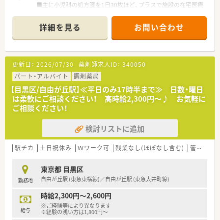
■主に小児科の処方箋を1日30枚ほど、プラスで施設の在宅医療
にも対応しています。
■薬剤師1～2名と事務員1～2名の少人数体制で、協力しながら
詳細を見る
お問い合わせ
運営しています。
【募集背景と求める人物像について】
■体制強化のための欠員補充として、地域医療に貢献したいとい
更新日：
2026/07/30
薬剤師求人ID：
340050
う方を募集しています。
■患者様を第一に考え、温かい雰囲気の中で一人ひとりと真摯に
パート・アルバイト
調剤薬局
向き合える方です。
【目黒区/自由が丘駅】≪平日のみ17時半まで≫ 日数・曜日
■小児科の経験者はもちろん、管理薬剤師を目指したいという方
は柔軟にご相談ください！ 高時給2,300円～♪ お気軽に
も歓迎します。
ご相談ください！
【求人情報について】
検討リストに追加
■人気の自由が丘エリアで、希少な平日17時定時の正社員薬剤
師の募集となります。
■ご経験に応じて、年俸として500万円から560万円での採用を
駅チカ
土日祝休み
Ｗワーク可
残業なし(ほぼなし含む)
管理薬剤師
想定しています。
■子育て経験のある方も、その知識やスキルを活かして活躍する
東京都 目黒区
ことができる職場です。
自由が丘駅 (東急東横線)／自由が丘駅 (東急大井町線)
勤務地
【想定される業務内容】
時給2,300円～2,600円
■小児科クリニック門前での調剤・監査・服薬指導が主な業務内
※ご経験等により異なります
容となっていきます。
給与
※経験の浅い方は1,800円～
■施設在宅の対応もあり、外来だけでなく在宅医療のスキルも磨