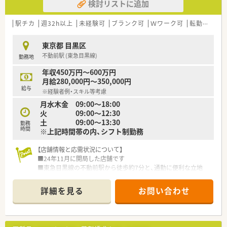
検討リストに追加
駅チカ
週32h以上
未経験可
ブランク可
Ｗワーク可
転勤なし
東京都 目黒区
不動前駅 (東急目黒線)
勤務地
年収450万円～600万円
月給280,000円～350,000円
給与
※経験者例・スキル等考慮
月水木金 09:00～18:00
火 09:00～12:30
土 09:00～13:30
勤務
時間
※上記時間帯の内、シフト制勤務
【店舗情報と応需状況について】
■24年11月に開局した店舗です
■東急目黒線の不動前駅から徒歩約7分と、通勤に便利な立地
■在宅に注力しており、様々な経験が出来ます
詳細を見る
お問い合わせ
【募集背景と求める人物像について】
■事業拡大と都内での店舗展開に伴い、新たな仲間となってくだ
さる方を募集しています。
■在宅医療に真剣に取り組み、チームワークを大切にしながら働