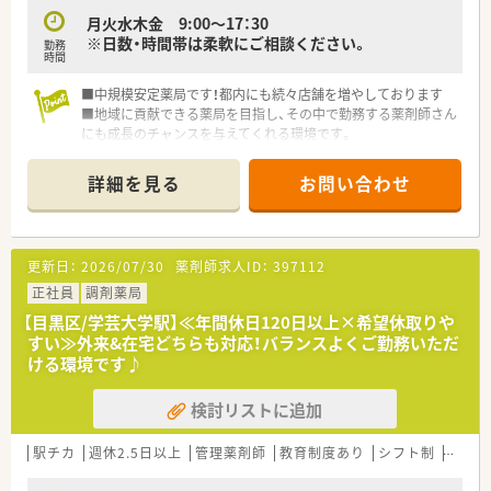
くことができる環境です。
月火水木金 9:00～17：30
■シフト作成などは本部が一括で行うため、薬剤師業務に専念で
※日数・時間帯は柔軟にご相談ください。
勤務
きる体制が整います。
時間
■中規模安定薬局です！都内にも続々店舗を増やしております
■地域に貢献できる薬局を目指し、その中で勤務する薬剤師さん
にも成長のチャンスを与えてくれる環境です。
■薬局経営だけでなく地域の薬局の独立支援や
経営にお困りの薬局に対して店舗継承についての情報提供など
詳細を見る
お問い合わせ
にも積極的に取組んでいます。
■代表も薬剤師さんですので、現場である薬局のお店づくりか
ら、働く薬剤師さんの就業環境まで、気を使ってくださいます。
■2～3ヶ月に1回を目安に社内全体研修会も実施していまいま
更新日：
2026/07/30
薬剤師求人ID：
397112
すが、自由参加となります。
正社員
調剤薬局
【目黒区/学芸大学駅】≪年間休日120日以上×希望休取りや
すい≫外来&在宅どちらも対応！バランスよくご勤務いただ
ける環境です♪
検討リストに追加
駅チカ
週休2.5日以上
管理薬剤師
教育制度あり
シフト制
大手チ