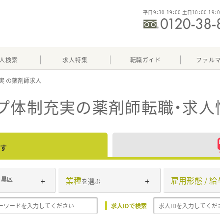
平日9：30-19：00 土日10：00-19：
人検索
求人特集
転職ガイド
ファル
実
プ体制充実
の薬剤師転職・求人
す
業種
雇用形態 / 給
目黒区
を選ぶ
求人IDで検索