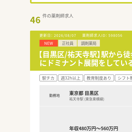
件の薬剤師求人
46
更新日：
2026/08/07
薬剤師求人ID：
598056
NEW
正社員
調剤薬局
【目黒区/祐天寺駅】駅から
にドミナント展開をしてい
駅チカ
週32h以上
教育制度あり
シフト
東京都 目黒区
勤務地
祐天寺駅 (東急東横線)
年収480万円～560万円