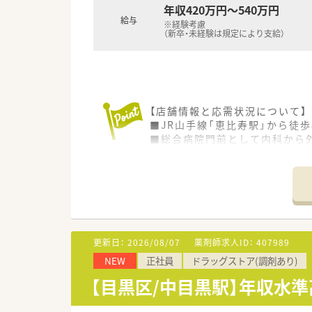
年収420万円～540万円
給与
※経験考慮
（新卒・未経験は規定により支給）
【店舗情報と応需状況について】
■JR山手線「恵比寿駅」から徒
■総合病院門前として内科から
■ビジネス街という立地柄、お
【募集背景と求める人物像につい
■今回は増員募集であり、特に
■患者様との信頼関係を重視し
■「5年、10年先も活躍できる
更新日：
2026/08/07
薬剤師求人ID：
407989
【勤務実態について】
NEW
正社員
ドラッグストア(調剤あり)
■年間の休日は123日と業界内
■残業は月平均10時間程度と少
【目黒区/中目黒駅】年収水
■有給休暇の初年度付与は13