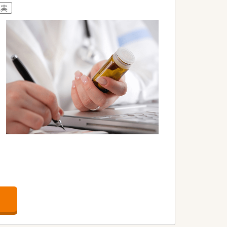
充実
率化を高い次元で両立させています。
である服薬指導に集中できる環境です。
通しが良く、前向きに働ける職場です。