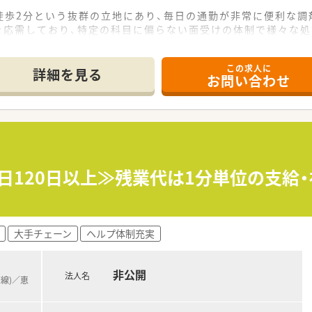
徒歩2分という抜群の立地にあり、毎日の通勤が非常に便利な調
を応需しており、特定の科目に偏らない面受けの体制で様々な
00品目と幅広く、多くの医薬品に触れることで知識を深められ
この求人に
て】
詳細を見る
お問い合わせ
と店舗体制強化を見据えて、正社員として活躍していただける薬
験がある方を対象としており、即戦力として周囲と協力しなが
い、地域の健康を支える医療人として自発的に行動できる方か
5.5人と手厚く配置されており、ゆとりを持って日々の業務に
枚数が1日18枚と少なめに抑えられており、目の前の患者様に
休日120日以上≫残業代は1分単位の支給
があるため、極めて安全性の高い職場環境です。
大手チェーン
ヘルプ体制充実
非公開
法人名
京線)／恵