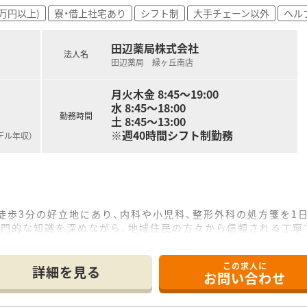
もらいたい」と頼られる薬剤師を目指すことができます。
0万円以上)
寮・借上社宅あり
シフト制
大手チェーン以外
ヘル
様の最も身近な健康の相談役として活躍していけます。
あり、専門性を高めてキャリアアップすることも可能です。
田辺薬局株式会社
法人名
田辺薬局 緑ヶ丘南店
月火木金 8:45～19:00
水 8:45～18:00
勤務時間
土 8:45～13:00
※週40時間シフト制勤務
デル年収）
徒歩3分の好立地にあり、内科や小児科、整形外科の処方箋を1日
専門的な知識を深めながら、地域住民の方々から信頼される丁寧
、近隣クリニックとの連携だけでなく、地域密着型の健康サポー
この求人に
て】
詳細を見る
お問い合わせ
あり、特に在宅業務に対して前向きに取り組む意欲があり、周囲
しており、将来的に管理薬剤師として店舗運営に携わりたいと