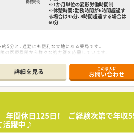
勤務時間
※1か月単位の変形労働時間制
※休憩時間：勤務時間が6時間超過す
る場合は45分、8時間超過する場合は
60分
歩約5分と、通勤にも便利な立地にある薬局です。
近隣の医療機関から様々な処方箋を応需しています。
分な人員体制で丁寧な対応を心がけております。
この求人に
て】
詳細を見る
お問い合わせ
欠員補充として、新たな仲間を1名募集しております。
りを持って丁寧なコミュニケーションが取れる方です。
事にも向上心を持って前向きに取り組める方を歓迎します。
0枚ほどと、ゆとりをもって勤務いただけます。
、サービス残業がないよう会社全体で取り組んでいます。
 年間休日125日！ ご経験次第で年収5
するまで時短勤務を延長でき、子育ても安心です。
て活躍中♪