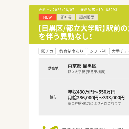
■会社成長のために自身の役割
す。
更新日：
2026/08/07
薬剤師求人ID：
88293
NEW
正社員
調剤薬局
【求人情報について】
■年間休日は125日と業界内で
【目黒区/都立大学駅】駅前
す。
を伴う異動なし！
■年収は420万円から550万
■住宅手当や借り上げ社宅制度
駅チカ
教育制度あり
シフト制
大手チェ
【勤務実態について】
■平均残業時間は月7時間程度と
■有給休暇は入社3ヶ月後から
東京都 目黒区
勤務地
■産休・育休の取得率は女性で1
都立大学駅 (東急東横線)
年収430万円～550万円
月給286,000円～333,000円
給与
※ご経験・能力により考慮されます