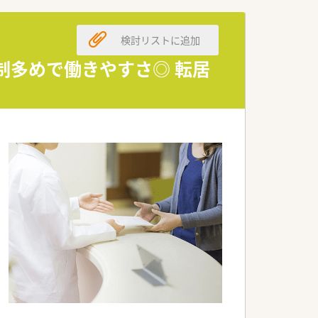
としての意識が高い方を募集していま
検討リストに追加
をつけた働き方を実現することが可能で
制多めで働きやすさ◎ 転居
とした年俸制を採用しております。
れている方へのサポートも万全です。
理も徹底されており非常に健全です。
期連休の相談もしやすい職場環境です。
師が第一線で活躍し続けています。