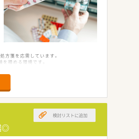
の処方箋を応需しています。
験を積める環境です。
、効率的な運営を実現させています。
の方を全国から幅広く募集しています。
きたいという方を歓迎いたします。
検討リストに追加
ッシュ休暇もしっかり確保されています。
業◎
えを重視した働き方が可能です。