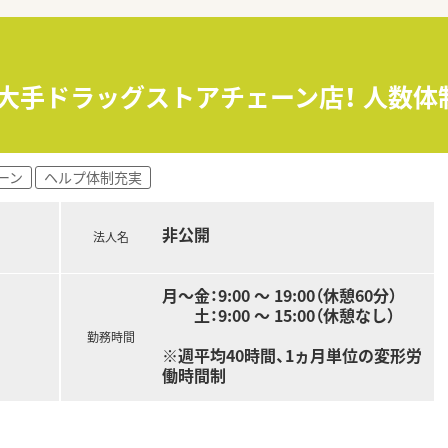
を限定せず、あらゆる業務に主体性を持って取り組める、組織人
も非常に多く設定されており、週休2日制をベースにメリハリ
の大手ドラッグストアチェーン店！ 人数体
円の間で経験を考慮し決定され、月額基本給の14ヶ月分をベース
など、生活を支える福利厚生が手厚く、遠方からの入職を検討さ
ーン
ヘルプ体制充実
少なく、15分単位で残業代が支給されるため、時間外労働の管
付与され、店舗間の応援体制が整っているため取得率も高く、長
非公開
法人名
00％を誇り、時短勤務制度の活用により多くのパパ・ママ薬剤
月～金：9:00 ～ 19:00（休憩60分）
土：9:00 ～ 15:00（休憩なし）
勤務時間
※週平均40時間、1ヵ月単位の変形労
働時間制