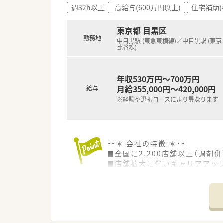
【職場環境と雰囲気】
週32h以上
高給与(600万円以上)
住宅補助(
■ピッキングシステム「ミスゼ
■事務スタッフがレセコン入力
東京都 目黒区
■年1回の上長面談があり、日
勤務地
中目黒駅 (東急東横線)／中目黒駅 (東
比谷線)
年収530万円～700万円
月給355,000円～420,000円
給与
※経験や選択コースにより異なります
・・＊ 会社の特徴 ＊・・
■全国に2,200店舗以上（調剤併
■店舗拡大に伴いキャリアアッ
■経験や勤務コースによりますが
■職種や職域に合わせ、豊富な
■薬剤師が中心の会社だからこ
■店舗拡大に伴い、エリアマネ
■在宅や教育等の専門性を活か