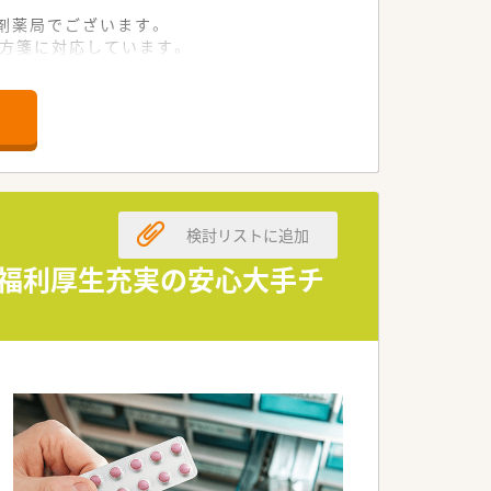
剤薬局でございます。
処方箋に対応しています。
る環境が整っています。
剤師を増員募集いたします。
ら勤務できる方を求めています。
らのご応募をお待ちしています。
検討リストに追加
臨める環境でございます。
丁寧な対応が可能です。
・福利厚生充実の安心大手チ