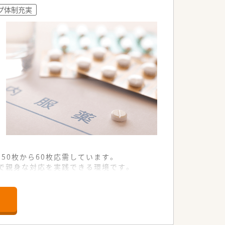
プ体制充実
50枚から60枚応需しています。
で親身な対応を実践できる環境です。
トにも注力しているのが特徴です。
との調和を大切にできる方を求めます。
いう熱意のある方を高く評価いたします。