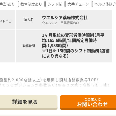
手当)あり
教育制度あり
シフト制
大手チェーン
ヘルプ体制
ロ子」等の自動化設備を導入しており、安全性の確保と業務の効
などを担当する体制が整っているため、薬剤師は本来の専門業務
ウエルシア薬局株式会社
頃の悩みや将来のキャリア形成について直接相談できるため、風
法人名
京メトロ日
ウエルシア 目黒青葉台店
1ヶ月単位の変形労働時間制（月平
均:165.6時間/年間所定労働時
間:1,988時間）
勤務時間
※1日4~15時間のシフト制勤務（店舗
により異なる）
設型約2,000店舗以上）を展開し調剤店舗数業界TOP！
プできるポジションが多数あり！頑張り次第で高給与も可能！
、経験の少ない方でも500万前半スタートと業界TOP水準！
社内研修や外部組織と連携した研修を用意されています
この求人に
そ活躍できるキャリアパスが多種多様に用意されています。
詳細を見る
お問い合わせ
ジャーや営業部長等のマネジメントのポジションも増えます。
せるスペシャリストを目指すことも可能です。