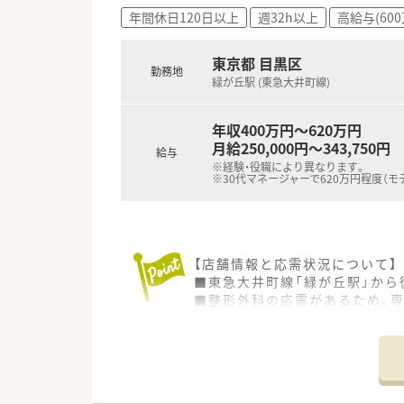
■患者様から「この人から薬を
年間休日120日以上
週32h以上
高給与(60
■地域に密着した薬局で、患者
■認定薬剤師の資格取得支援も
東京都 目黒区
勤務地
緑が丘駅 (東急大井町線)
年収400万円～620万円
月給250,000円～343,750円
給与
※経験・役職により異なります。
※30代マネージャーで620万円程度（モ
【店舗情報と応需状況について】
■東急大井町線「緑が丘駅」から
■整形外科の応需があるため、
■住宅街に位置する店舗として
【募集背景と求める人物像につい
■今回は欠員補充に伴う募集で
■個人の在宅経験があれば歓迎