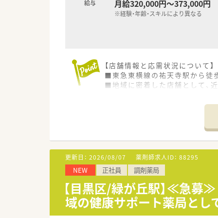
月給320,000円～373,000円
給与
※経験・年齢・スキルにより異なる
【店舗情報と応需状況について】
■東急東横線の祐天寺駅から徒
■地域に密着した店舗として、
■患者様との対話を重視し、十
【募集背景と求める人物像につい
■店舗の体制強化を目的とした
■患者様の立場に立ち、思いや
■チームワークを大切にし、何
更新日：
2026/08/07
薬剤師求人ID：
88295
【勤務実態について】
NEW
正社員
調剤薬局
■1人あたりの処方箋枚数は約2
■残業代は1分単位で支給され
【目黒区/緑が丘駅】≪急募≫
■お子様が小学校3年生を終了
域の健康サポート薬局とし
【想定されるキャリアイメージ】