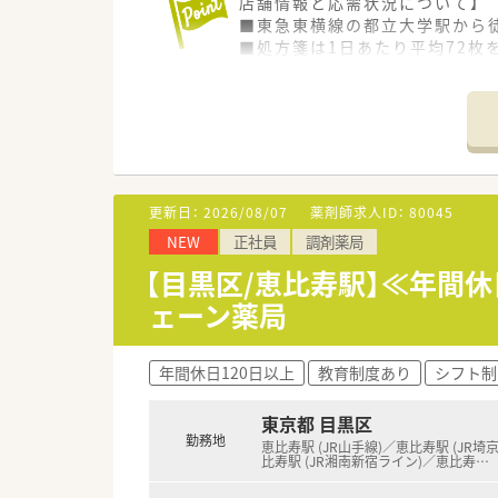
店舗情報と応需状況について】
■東急東横線の都立大学駅から
■処方箋は1日あたり平均72枚
■医薬品の採用品目数は約1,8
【募集背景と求める人物像につい
■今後のさらなるサービス向上
■今回の募集では調剤業務の経
■患者様に対して誠実に向き合
更新日：
2026/08/07
薬剤師求人ID：
80045
【職場環境と雰囲気】
NEW
正社員
調剤薬局
■1薬局あたりの薬剤師数が平均
■薬剤師1人あたりの平均処方箋
【目黒区/恵比寿駅】≪年間
■監査等をしっかりと行う体制
ェーン薬局
年間休日120日以上
教育制度あり
シフト制
東京都 目黒区
勤務地
恵比寿駅 (JR山手線)／恵比寿駅 (JR埼
比寿駅 (JR湘南新宿ライン)／恵比寿
…