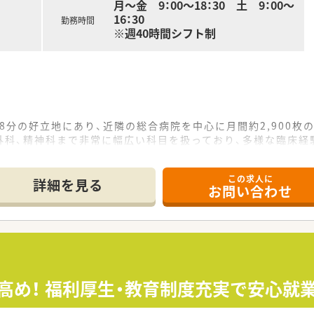
月～金 9：00～18：30 土 9：00～
16：30
勤務時間
※週40時間シフト制
歩8分の好立地にあり、近隣の総合病院を中心に月間約2,900枚
外科、精神科まで非常に幅広い科目を扱っており、多様な臨床経
薬受け取りロッカーを設置するなど最新のインフラ設備を導入し
この求人に
て】
詳細を見る
お問い合わせ
在宅業務に興味を持ち、積極的に取り組める方を求めています。
ているため、誠実で丁寧なコミュニケーションが取れる経験者
薬剤師」を目指し、自ら意欲的に研修制度を活用して成長してい
でも多く、夏季休暇3日や冬季休暇5日など、季節ごとのリフレ
なく、支給は1分単位で行われます。
準高め！ 福利厚生・教育制度充実で安心就
日と多く、薬剤師の取得率も向上しており、オンとオフの切り替