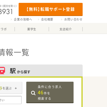
00
（祝日を除く）
【無料】転職サポート登録
企業の皆様へ
会社概要
お問い合わせ
マラボ
薬学生
支店紹介
情報一覧
駅
から探す
条件に合う求人
与
を選ぶ
46
件を
検索する