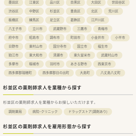
墨田区
江東区
品川区
目黒区
大田区
世田谷区
渋谷区
中野区
杉並区
豊島区
北区
荒川区
板橋区
練馬区
足立区
葛飾区
江戸川区
八王子市
立川市
武蔵野市
三鷹市
青梅市
府中市
昭島市
調布市
町田市
小金井市
小平市
日野市
東村山市
国分寺市
国立市
福生市
狛江市
東大和市
清瀬市
東久留米市
武蔵村山市
多摩市
稲城市
羽村市
あきる野市
西東京市
西多摩郡瑞穂町
西多摩郡日の出町
大島町
八丈島八丈町
杉並区の薬剤師求人を業種から探す
杉並区の薬剤師求人を業種からお探しいただけます。
調剤薬局
病院・クリニック
ドラッグストア(調剤あり)
杉並区の薬剤師求人を雇用形態から探す