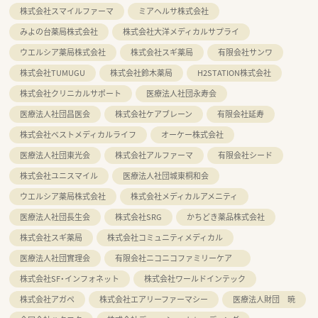
株式会社スマイルファーマ
ミアヘルサ株式会社
みよの台薬局株式会社
株式会社大洋メディカルサプライ
ウエルシア薬局株式会社
株式会社スギ薬局
有限会社サンワ
株式会社TUMUGU
株式会社鈴木薬局
H2STATION株式会社
株式会社クリニカルサポート
医療法人社団永寿会
医療法人社団昌医会
株式会社ケアブレーン
有限会社延寿
株式会社ベストメディカルライフ
オーケー株式会社
医療法人社団東光会
株式会社アルファーマ
有限会社シード
株式会社ユニスマイル
医療法人社団城東桐和会
ウエルシア薬局株式会社
株式会社メディカルアメニティ
医療法人社団長生会
株式会社SRG
かちどき薬品株式会社
株式会社スギ薬局
株式会社コミュニティメディカル
医療法人社団實理会
有限会社ニコニコファミリーケア
株式会社SF・インフォネット
株式会社ワールドインテック
株式会社アガペ
株式会社エアリーファーマシー
医療法人財団 暁