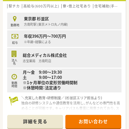
駅チカ
高給与(600万円以上)
寮・借上社宅あり
住宅補助(手当)あり
東京都 杉並区
方南町駅 (東京メトロ丸ノ内線)
勤務地
年収396万円～700万円
※年齢・経験による
給与
総合メディカル株式会社
法人
志宝薬局 方南町店
名
月～金 9:00～19:30
土 9:00～17:00
※1ヶ月単位の変形労働時間制
勤務
時間
※休憩時間：法定通り
＼充実した教育・研修制度／（杉並区エリア担当より）
独自の研修システムや通信教育を活用し、がんなどの専門性を高
めることが可能です。キャリアパスも豊富に用意されており、ス
キルアップを目指す方に最適です。
＊------------------------------------------＊
詳細を見る
お問い合わせ
【店舗情報と応需状況について】