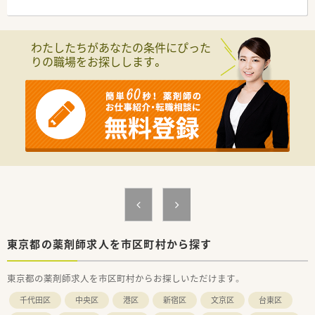
■東京メトロ丸ノ内線の方南町駅から徒歩3分というアクセス抜
群の立地にあり、雨の日でも通勤の負担を感じません。
■内科や呼吸器科などを中心に1日平均200枚の処方箋を受け付
けており、多岐にわたる症例を幅広く学べる環境です。
わたしたちがあなたの条件にぴった
■薬剤師7名と事務スタッフ4名の手厚い人員体制を整えていま
りの職場をお探しします。
す。
【募集背景と求める人物像について】
■今回は組織の体制強化を目的とした定期採用であり、次世代を
担う新しい人材を積極的にお迎えしたいと考えております。
■在宅業務や高度な薬学的管理に興味を持ち、最新の知識を主体
的に学び続ける学習意欲の高い方を歓迎しております。
■医療機関や多職種とのコミュニケーションを大切にし、地域医
療に貢献したいという熱意をお持ちの方をお待ちしておりま
す。
【法人特徴について】
■全国43都道府県に600店舗以上を展開しており、医療機関との
連携を重視した地域密着型の薬局運営を行っております。
■高い水準で子育てサポートに取り組む企業として、国から子育
東京都の薬剤師求人を市区町村から探す
て支援の認定を取得し、多様な働き方を支援しています。
■全店舗にピッキングサポートシステムを標準導入するなど、過
東京都の薬剤師求人を市区町村からお探しいただけます。
誤防止に向けた安全な職場環境作りに力を入れております。
千代田区
中央区
港区
新宿区
文京区
台東区