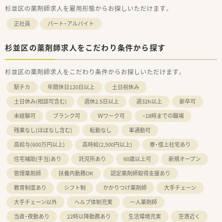
杉並区の薬剤師求人を雇用形態からお探しいただけます。
正社員
パート・アルバイト
杉並区の薬剤師求人をこだわり条件から探す
杉並区の薬剤師求人をこだわり条件からお探しいただけます。
駅チカ
年間休日120日以上
土日祝休み
土日休み(相談可含む)
週休2.5日以上
週32h以上
新卒可
未経験可
ブランク可
Ｗワーク可
~18時までの職場
残業なし(ほぼなし含む)
転勤なし
車通勤可
高給与(600万円以上)
高時給(2,500円以上)
寮・借上社宅あり
住宅補助(手当)あり
託児所あり
60歳以上可
新規オープン
管理薬剤師
扶養内勤務OK
認定薬剤師取得支援あり
教育制度あり
シフト制
かかりつけ薬剤師
大手チェーン
大手チェーン以外
ヘルプ体制充実
一人薬剤師
当直・夜勤あり
22時以降勤務あり
生活環境充実
空港近く