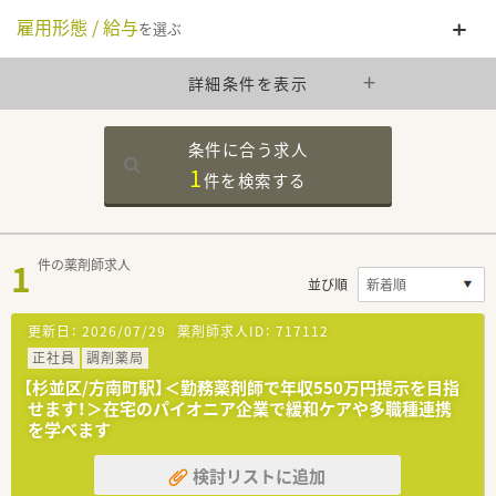
雇用形態 / 給与
を選ぶ
詳細条件を表示
条件に合う求人
1
件を
検索する
1
件の薬剤師求人
並び順
更新日：
2026/07/29
薬剤師求人ID：
717112
正社員
調剤薬局
【杉並区/方南町駅】＜勤務薬剤師で年収550万円提示を目指
せます！＞在宅のパイオニア企業で緩和ケアや多職種連携
を学べます
検討リストに追加