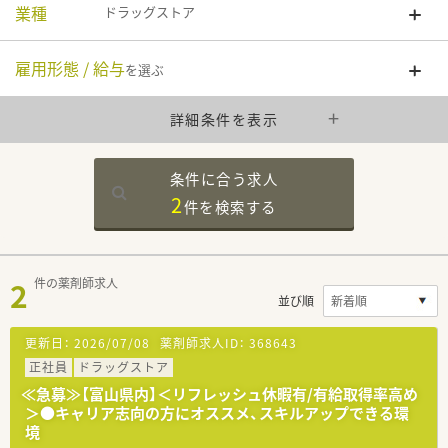
業種
ドラッグストア
雇用形態 / 給与
を選ぶ
詳細条件を表示
条件に合う求人
2
件を
検索する
2
件の薬剤師求人
並び順
更新日：
2026/07/08
薬剤師求人ID：
368643
正社員
ドラッグストア
≪急募≫【富山県内】＜リフレッシュ休暇有/有給取得率高め
＞●キャリア志向の方にオススメ、スキルアップできる環
境