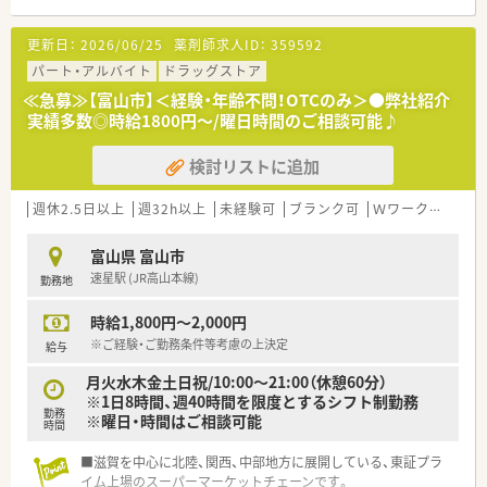
＼職場環境は？／
■ドラッグストア部門と調剤部門で配属が分かれており、医療事
更新日：
2026/06/25
薬剤師求人ID：
359592
務スタッフも常駐している為、薬剤師業務に注力できる環境が整
っております。※OTC領域を学ぶために、配属店舗のエリア内に
パート・アルバイト
ドラッグストア
て3か月程研修を設けられております。
≪急募≫【富山市】＜経験・年齢不問！OTCのみ＞●弊社紹介
■待合室には無料ドリンクサービスなど患者様のストレスを軽
実績多数◎時給1800円～/曜日時間のご相談可能♪
減しクレームの発生を未然に防ぐことで、従業員の方々を守る取
り組みがなされています。
検討リストに追加
★コンサルタントのオススメポイント★
■キャリアアップを目指される方にオススメ！2年目で薬局長・4
週休2.5日以上
週32h以上
未経験可
ブランク可
Ｗワーク可
残業
年目でエリアマネージャーに昇格できるなど多数のチャンスが
ございます
富山県 富山市
■座り投薬により、患者様とじっくりお話しすることができま
速星駅 (JR高山本線)
勤務地
す。
■1日8時間勤務の【プライベート充実型】か1日9時間勤務の【キ
時給1,800円～2,000円
ャリア重視型】のコースがお選び頂けます！
※ご経験・ご勤務条件等考慮の上決定
給与
月火水木金土日祝/10:00～21:00（休憩60分）
※1日8時間、週40時間を限度とするシフト制勤務
勤務
※曜日・時間はご相談可能
時間
■滋賀を中心に北陸、関西、中部地方に展開している、東証プラ
イム上場のスーパーマーケットチェーンです。