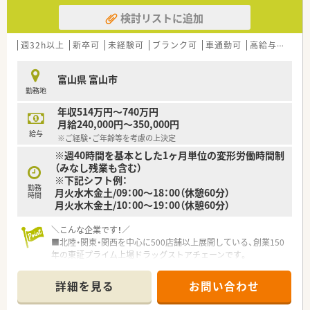
検討リストに追加
週32h以上
新卒可
未経験可
ブランク可
車通勤可
高給与(600万円以上)
富山県 富山市
勤務地
年収514万円～740万円
月給240,000円～350,000円
給与
※ご経験・ご年齢等を考慮の上決定
※週40時間を基本とした1ヶ月単位の変形労働時間制
（みなし残業も含む）
※下記シフト例：
勤務
月火水木金土/09：00～18：00（休憩60分）
時間
月火水木金土/10：00～19：00（休憩60分）
＼こんな企業です！／
■北陸・関東・関西を中心に500店舗以上展開している、創業150
年の東証プライム上場ドラッグストアチェーンです。
■「近くて便利なドラッグストア、かかりつけ薬局」をコンセプ
トに、調剤部門やビューティー部門・フード部門など様々な業態
詳細を見る
お問い合わせ
の部門を1店舗に集約したお店作りが特徴です。