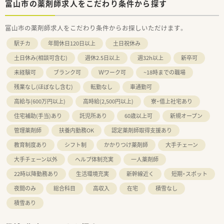
富山市の薬剤師求人をこだわり条件から探す
富山市の薬剤師求人をこだわり条件からお探しいただけます。
駅チカ
年間休日120日以上
土日祝休み
土日休み(相談可含む)
週休2.5日以上
週32h以上
新卒可
未経験可
ブランク可
Ｗワーク可
~18時までの職場
残業なし(ほぼなし含む)
転勤なし
車通勤可
高給与(600万円以上)
高時給(2,500円以上)
寮・借上社宅あり
住宅補助(手当)あり
託児所あり
60歳以上可
新規オープン
管理薬剤師
扶養内勤務OK
認定薬剤師取得支援あり
教育制度あり
シフト制
かかりつけ薬剤師
大手チェーン
大手チェーン以外
ヘルプ体制充実
一人薬剤師
22時以降勤務あり
生活環境充実
新幹線近く
短期・スポット
夜間のみ
総合科目
高収入
在宅
積雪なし
積雪あり