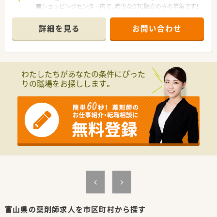
■ショッピングセンター内で、希少なOTC販売のみの募集です！
■曜日・時間はご相談いただけます。ご家庭との両立やWワーク
希望の方にオススメです♪
詳細を見る
お問い合わせ
■買い物補助制度（食品5％、衣類・住居関連9％）がご利用いただ
けるお得な特典もございます。
■業務はＯＴＣ販売、レジ打ち、品出し、発注業務をして頂きま
す。常駐している薬剤師も他におりますので安心してご勤務頂
けます。
わたしたちがあなたの条件にぴった
■未経験OK！年齢、経験は問いません。弊社紹介実績も多数ござ
りの職場をお探しします。
います。
■週20時間以上で社会保険へご加入いただけます。
富山県の薬剤師求人を市区町村から探す