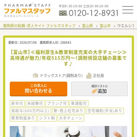
平日9：30-19：00 土日10：00-19：00
薬剤師の転職・求人サイト ファルマスタッフ
富山県
富山市
ウエルシア
更新日：
2026/07/08
薬剤師求人ID：
186643
【富山市】≪福利厚生&教育制度充実の大手チェーン≫
高待遇が魅力/年収515万円～！調剤併設店舗の募集で
す♪
ドラッグストア(調剤あり)
正社員
この求人に
検討リストに
問い合わせる
追加
新卒可
未経験可
ブランク可
車通勤可
高給与(600万円以上)
寮・借上社宅あり
住宅補助(手当)あり
教育制度あり
シフト制
大手チェーン