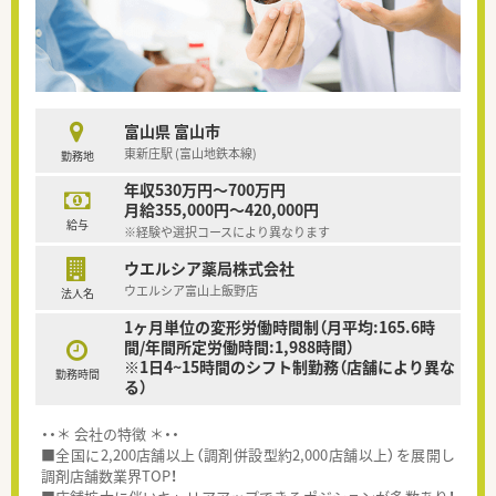
富山県 富山市
東新庄駅 (富山地鉄本線)
勤務地
年収530万円～700万円
月給355,000円～420,000円
給与
※経験や選択コースにより異なります
ウエルシア薬局株式会社
ウエルシア富山上飯野店
法人名
1ヶ月単位の変形労働時間制（月平均:165.6時
間/年間所定労働時間:1,988時間）
※1日4~15時間のシフト制勤務（店舗により異な
勤務時間
る）
・・＊ 会社の特徴 ＊・・
■全国に2,200店舗以上（調剤併設型約2,000店舗以上）を展開し
調剤店舗数業界TOP！