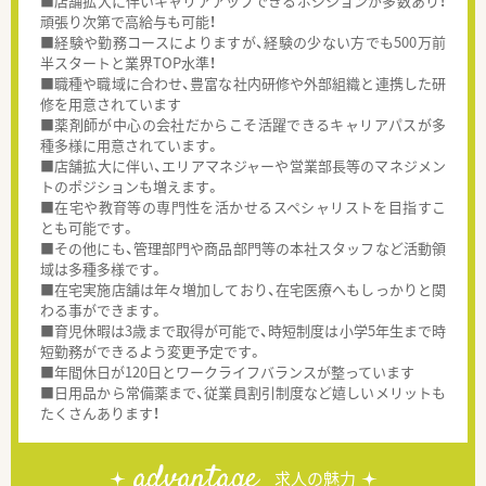
■店舗拡大に伴いキャリアアップできるポジションが多数あり！
頑張り次第で高給与も可能！
■経験や勤務コースによりますが、経験の少ない方でも500万前
半スタートと業界TOP水準！
■職種や職域に合わせ、豊富な社内研修や外部組織と連携した研
修を用意されています
■薬剤師が中心の会社だからこそ活躍できるキャリアパスが多
種多様に用意されています。
■店舗拡大に伴い、エリアマネジャーや営業部長等のマネジメン
トのポジションも増えます。
■在宅や教育等の専門性を活かせるスペシャリストを目指すこ
とも可能です。
■その他にも、管理部門や商品部門等の本社スタッフなど活動領
域は多種多様です。
■在宅実施店舗は年々増加しており、在宅医療へもしっかりと関
わる事ができます。
■育児休暇は3歳まで取得が可能で、時短制度は小学5年生まで時
短勤務ができるよう変更予定です。
■年間休日が120日とワークライフバランスが整っています
■日用品から常備薬まで、従業員割引制度など嬉しいメリットも
たくさんあります！
advantage
求人の魅力