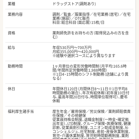
業種
ドラッグストア(調剤あり)
業務内容
調剤／監査／服薬指導／在宅業務（居宅）／在宅
業務（施設）／OTC販売
科目：総合科目（面応需）15枚/日
資格
薬剤師免許をお持ちの方（取得見込みの方を含
む）
給与
年収530万円～700万円
月給355,000円～420,000円
※経験や選択コースにより異なります
勤務時間
1ヶ月単位の変形労働時間制（月平均:165.6時
間/年間所定労働時間:1,988時間）
※1日4~15時間のシフト制勤務（店舗により異
なる）
休日
年間休日120日（月間休日8～11日※1日平均8
時間勤務の場合）、年次有給休暇（初年度10日付
与、最高年間20日付与、時間単位取得可）、慶弔
休暇
福利厚生諸手当
厚生年金／雇用保険／労災保険／薬剤師賠償責
任保険／その他健保
従業員持株会制度、退職金制度（一時金・確定拠
出年金）、LTD制度、グループ保険・医療保険、健康
診断、従業員割引制度、ユニオン助成金制度、N-
コンシェルジュ、社宅制度、産前・産後休業制度、
育児・介護休業制度、育児短時間勤務制度、薬剤