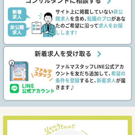
コンサルタントに相談する
サイト上に掲載していない
非公
開求人
を含め、
転職のプロ
があな
たのご希望に沿って
求人をお探
しします！
新着求人を受け取る
ファルマスタッフLINE公式アカ
ウントを友だち追加して、
希望の
条件を登録
すると、
新着求人
が届
きます♪