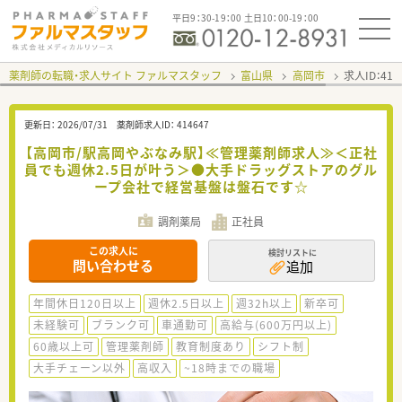
平日9：30-19：00 土日10：00-19：00
薬剤師の転職・求人サイト ファルマスタッフ
富山県
高岡市
求人ID：41
更新日：
2026/07/31
薬剤師求人ID：
414647
【高岡市/駅高岡やぶなみ駅】≪管理薬剤師求人≫＜正社
員でも週休2.5日が叶う＞●大手ドラッグストアのグル
ープ会社で経営基盤は盤石です☆
調剤薬局
正社員
この求人に
検討リストに
問い合わせる
追加
年間休日120日以上
週休2.5日以上
週32h以上
新卒可
未経験可
ブランク可
車通勤可
高給与(600万円以上)
60歳以上可
管理薬剤師
教育制度あり
シフト制
大手チェーン以外
高収入
~18時までの職場