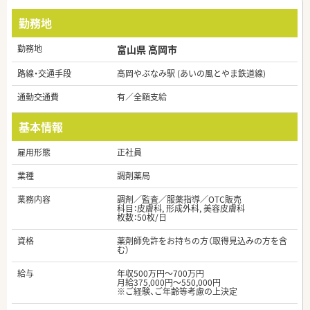
勤務地
勤務地
富山県 高岡市
路線・交通手段
高岡やぶなみ駅 (あいの風とやま鉄道線)
通勤交通費
有／全額支給
基本情報
雇用形態
正社員
業種
調剤薬局
業務内容
調剤／監査／服薬指導／OTC販売
科目：皮膚科, 形成外科, 美容皮膚科
枚数：50枚/日
資格
薬剤師免許をお持ちの方（取得見込みの方を含
む）
給与
年収500万円～700万円
月給375,000円～550,000円
※ご経験、ご年齢等考慮の上決定