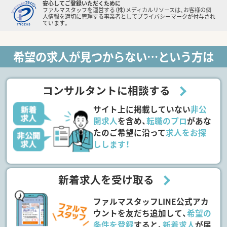
安心してご登録いただくために
ファルマスタッフを運営する（株）メディカルリソースは、お客様の個
人情報を適切に管理する事業者としてプライバシーマークが付与され
ています。
希望の求人が見つからない…という方は
コンサルタントに相談する
サイト上に掲載していない
非公
開求人
を含め、
転職のプロ
があな
たのご希望に沿って
求人をお探
しします！
新着求人を受け取る
ファルマスタッフLINE公式アカ
ウントを友だち追加して、
希望の
条件を登録
すると、
新着求人
が届