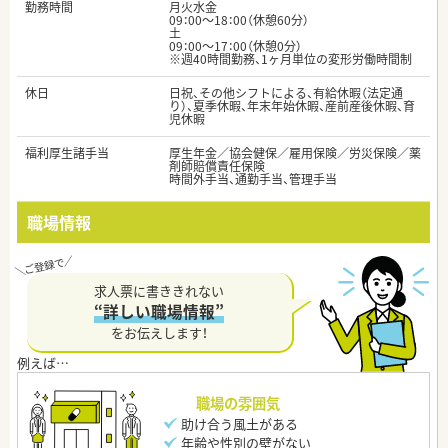
勤務時間
月火水金
09：00～18：00（休憩60分）
土
09：00～17：00（休憩0分）
※週40時間勤務、1ヶ月単位の変形労働時間制
休日
日祝、その他シフトによる、有給休暇（法定通
り）、夏季休暇、年末年始休暇、産前産後休暇、育
児休暇
福利厚生諸手当
厚生年金／協会健保／雇用保険／労災保険／薬
剤師賠償責任保険
時間外手当、通勤手当、管理手当
職場情報
求人票に書ききれない
“詳しい職場情報”
をお伝えします！
職場の雰囲気
助け合う風土がある
年齢や性別の壁がない