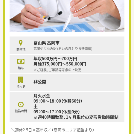
富山県 高岡市
高岡やぶなみ駅 (あいの風とやま鉄道線)
勤務地
年収500万円～700万円
月給375,000円～550,000円
給与
※ご経験、ご年齢等考慮の上決定
非公開
法人名
月火水金
09：00～18：00（休憩60分）
土
勤務時間
09：00～17：00（休憩0分）
※週40時間勤務、1ヶ月単位の変形労働時間制
＼週休2.5日×高年収／（高岡市エリア担当より）