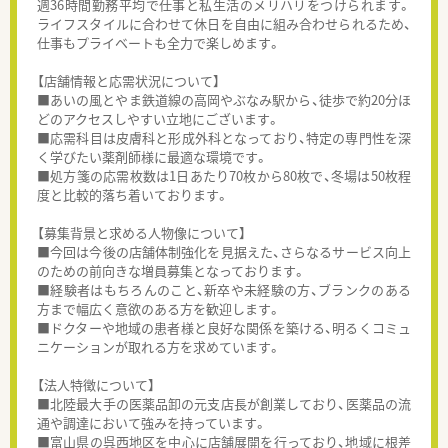
週36時間勤務平均で仕事と私生活のメリハリをつけられます。
ライフスタイルに合わせて休日を自由に組み合わせられるため、
仕事もプライベートも全力で楽しめます。
【店舗情報と応需状況について】
■あいの風とやま鉄道線の高岡やぶなみ駅から、徒歩で約20分ほ
どのアクセスしやすい立地にございます。
■応需科目は皮膚科と形成外科となっており、特定の専門性を深
く学びたい薬剤師様に最適な環境です。
■処方箋の応需枚数は1日あたり70枚から80枚で、冬場は50枚程
度と比較的落ち着いております。
【募集背景と求める人物像について】
■今回は今後の店舗体制強化を見据えた、さらなるサービス向上
のための前向きな増員募集となっております。
■経験者はもちろんのこと、新卒や未経験の方、ブランクのある
方まで幅広く意欲のある方を歓迎します。
■ドクターや地域の患者様と良好な関係を築ける、明るくコミュ
ニケーションが取れる方を求めています。
【法人特徴について】
■北陸最大手の医薬品卸の元支店長が創業しており、医薬品の流
通や調達において強みを持っています。
■富山県の呉西地区を中心に店舗展開を行っており、地域に根差