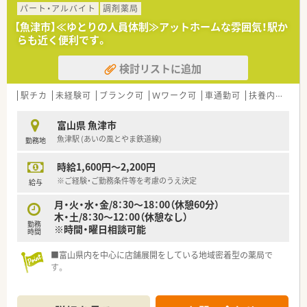
パート・アルバイト
調剤薬局
【魚津市】≪ゆとりの人員体制≫アットホームな雰囲気！駅か
らも近く便利です。
検討リストに追加
駅チカ
未経験可
ブランク可
Ｗワーク可
車通勤可
扶養内勤務OK
富山県 魚津市
魚津駅 (あいの風とやま鉄道線)
勤務地
時給1,600円～2,200円
※ご経験・ご勤務条件等を考慮のうえ決定
給与
月・火・水・金/8：30～18：00（休憩60分）
木・土/8：30～12：00（休憩なし）
勤務
※時間・曜日相談可能
時間
■富山県内を中心に店舗展開をしている地域密着型の薬局で
す。