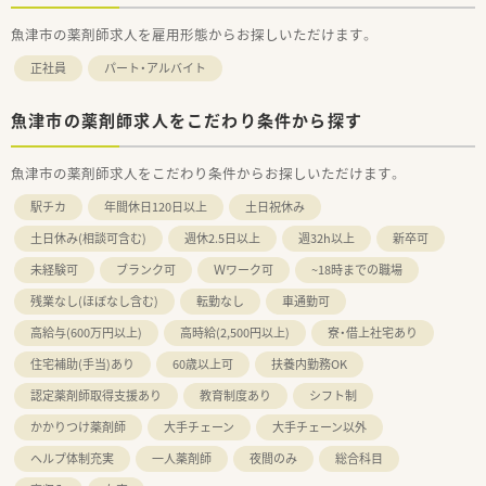
魚津市の薬剤師求人を雇用形態からお探しいただけます。
正社員
パート・アルバイト
魚津市の薬剤師求人をこだわり条件から探す
魚津市の薬剤師求人をこだわり条件からお探しいただけます。
駅チカ
年間休日120日以上
土日祝休み
土日休み(相談可含む)
週休2.5日以上
週32h以上
新卒可
未経験可
ブランク可
Ｗワーク可
~18時までの職場
残業なし(ほぼなし含む)
転勤なし
車通勤可
高給与(600万円以上)
高時給(2,500円以上)
寮・借上社宅あり
住宅補助(手当)あり
60歳以上可
扶養内勤務OK
認定薬剤師取得支援あり
教育制度あり
シフト制
かかりつけ薬剤師
大手チェーン
大手チェーン以外
ヘルプ体制充実
一人薬剤師
夜間のみ
総合科目