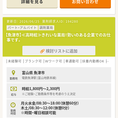
詳細を見る
お問い合わせ
更新日：
2026/06/25
薬剤師求人ID：
194280
パート・アルバイト
調剤薬局
【魚津市】≪高時給≫きれいな薬局！勢いのある企業でのお仕
事です。
検討リストに追加
未経験可
ブランク可
Ｗワーク可
車通勤可
扶養内勤務OK
教育制
富山県 魚津市
電鉄魚津駅 (富山地鉄本線)
勤務地
時給1,800円～2,300円
※ご経験・ご勤務条件等を考慮のうえ決定
給与
月火水金/08:30～18:00（休憩60分）
木土/08:30～12:00（休憩0分）
勤務
※時間・曜日相談可能
時間