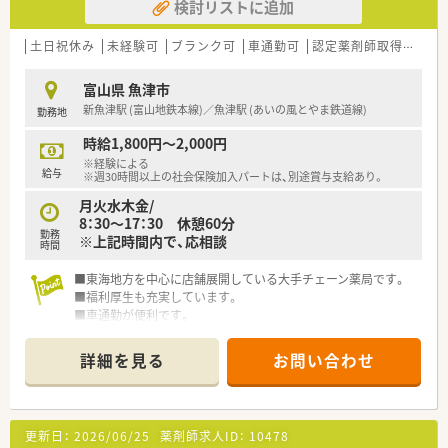
検討リストに追加
土日祝休み
未経験可
ブランク可
車通勤可
認定薬剤師取得支援あり
富山県 魚津市
新魚津駅 (富山地鉄本線)／魚津駅 (あいの風とやま鉄道線)
勤務地
時給1,800円～2,000円
※経験による
給与
※週30時間以上の社会保険加入パートは、別途賞与支給あり。
月火水木金/
8：30～17：30 休憩60分
勤務
※上記時間内で、応相談
時間
■東海地方を中心に店舗展開している大手チェーン薬局です。
■福利厚生も充実しています。
■車通勤が便利です。
■土日休みの薬局です。
詳細を見る
お問い合わせ
更新日：
2026/06/25
薬剤師求人ID：
10478