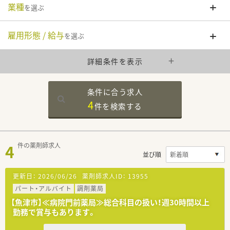
業種
を選ぶ
雇用形態 / 給与
を選ぶ
詳細条件を表示
条件に合う求人
4
件を
検索する
4
件の薬剤師求人
並び順
更新日：
2026/06/26
薬剤師求人ID：
13955
パート・アルバイト
調剤薬局
【魚津市】≪病院門前薬局≫総合科目の扱い！週30時間以上
勤務で賞与もあります。