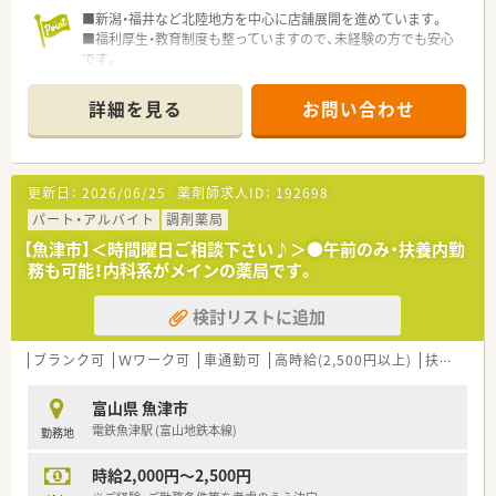
■新潟・福井など北陸地方を中心に店舗展開を進めています。
■福利厚生・教育制度も整っていますので、未経験の方でも安心
です。
詳細を見る
お問い合わせ
更新日：
2026/06/25
薬剤師求人ID：
192698
パート・アルバイト
調剤薬局
【魚津市】＜時間曜日ご相談下さい♪＞●午前のみ・扶養内勤
務も可能！内科系がメインの薬局です。
検討リストに追加
ブランク可
Ｗワーク可
車通勤可
高時給(2,500円以上)
扶養内勤務OK
富山県 魚津市
電鉄魚津駅 (富山地鉄本線)
勤務地
時給2,000円～2,500円