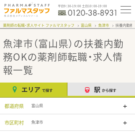
平日9：30-19：00 土日10：00-19：00
薬剤師の転職・求人サイト ファルマスタッフ
富山県
魚津市
扶養内勤務
魚津市（富山県）の扶養内勤
務OK
の薬剤師転職・求人情
報一覧
エリア
駅
で探す
から探す
都道府県
富山県
市区町村
魚津市