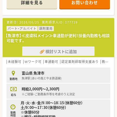
詳細を見る
お問い合わせ
■薬剤師は常時3名体制で事務スタッフも在籍しており、人員配
置にゆとりがあるのが特徴です。
【募集背景と求める人物像について】
更新日：
2026/06/25
薬剤師求人ID：
177719
■欠員補充に伴う正社員の募集を行っており、チームワークを大
切に働ける方を歓迎しています。
パート・アルバイト
調剤薬局
■経験が浅い方やブランクがある方も歓迎しており、前向きに業
【魚津市】≪皮膚科メイン≫車通勤が便利！扶養内勤務も相談
務を習得しようとする方を求めています。
可能です。
■患者様やスタッフに対して思いやりを持ち、円滑なコミュニケ
ーションが取れる方が対象です。
検討リストに追加
【法人特徴について】
■富山県を中心に広域に店舗を展開し、地域包括ケアシステムを
未経験可
Ｗワーク可
車通勤可
認定薬剤師取得支援あり
教育制度あり
見据えた運営を行う安定企業です。
■現場の声を大切にする風土があり、ボトムアップで意見を吸い
富山県 魚津市
上げる仕組みが整っています。
魚津駅 (あいの風とやま鉄道線)
勤務地
■従業員のワークライフバランスを重視しており、長く安心して
働ける環境作りに注力しています。
時給2,000円～2,300円
【求人情報について】
※ご経験・ご勤務条件等を考慮のうえ決定
給与
■経験や年齢を考慮した上で年収420万円から600万円の間で決
月･火･水･金/9：00～18：15（休憩60分）
定します。
土/9：00～17：30（休憩60分）
■住宅手当として家賃の半額補助が出る制度があり、生活コスト
※休憩60分
勤務
を抑えながら勤務が可能です。
時間
※曜日・時間相談可能