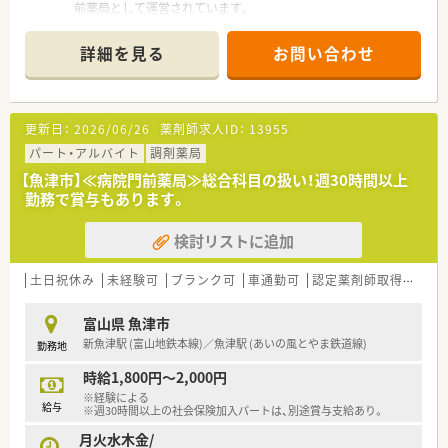
前薬局として運営されています。
■内科や整形外科を中心に1日約30枚の処方箋を応需しており、
一枚一枚丁寧に調剤できる環境です。
詳細を見る
お問い合わせ
■薬剤師は常時1名体制ですが、複数の事務スタッフが在籍して
おり業務のサポート体制は万全です。
【法人特徴について】
更新日：
2026/06/26
薬剤師求人ID：
13955
■北陸地方で最大規模の店舗数を展開する調剤薬局グループで、
安定した経営基盤が大きな強みです。
パート・アルバイト
調剤薬局
■親会社が臨床検査事業を行っており、医療業界における信頼性
【魚津市】≪病院門前薬局≫総合科目の扱い！週30時間以上
が高く安心して長く働ける環境です。
勤務で賞与もあります。
■女性役員が活躍しており、子育て支援や働きやすい職場環境の
整備に全社を挙げて取り組んでいます。
検討リストに追加
【職場環境と雰囲気】
■病院の門前に位置するきれいで設備の整った店舗で、快適に
土日祝休み
未経験可
ブランク可
車通勤可
認定薬剤師取得支援あり
日々の業務に取り組むことができます。
■事務スタッフが複数名いるため雑務の負担が少なく、アットホ
富山県 魚津市
ームで落ち着いた雰囲気が特徴です。
新魚津駅 (富山地鉄本線)／魚津駅 (あいの風とやま鉄道線)
勤務地
■休憩室などの設備も完備されており、オンとオフの切り替えを
しっかり行いながら働ける環境です。
時給1,800円～2,000円
※経験による
【想定されるキャリアイメージ】
給与
※週30時間以上の社会保険加入パートは、別途賞与支給あり。
■病院門前での多様な処方箋に触れることで、薬剤師としての専
月火水木金/
門知識やスキルを着実に高められます。