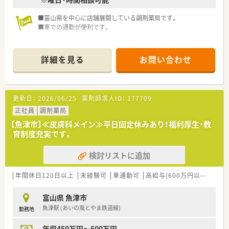
■年間休日は120日前後と充実しており、しっかりと休息を取り
ながらメリハリをつけて働けます。
■富山県を中心に店舗展開している調剤薬局です。
■車での通勤が便利です。
詳細を見る
お問い合わせ
更新日：
2026/06/25
薬剤師求人ID：
177709
正社員
調剤薬局
【魚津市】≪皮膚科メイン≫平日固定休みあり！福利厚生・教
育制度充実です。
検討リストに追加
年間休日120日以上
未経験可
車通勤可
高給与(600万円以上)
認定
富山県 魚津市
魚津駅 (あいの風とやま鉄道線)
勤務地
年収450万円～600万円