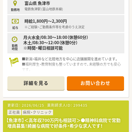
富山県 魚津市
電鉄魚津駅 (富山地鉄本線)
勤務地
時給1,800円～2,300円
※ご経験・ご勤務条件等を考慮のうえ決定
給与
月火水金/08:30～18:00（休憩60分）
木土/08:30～12:00（休憩0分）
勤務
※時間・曜日相談可能
時間
■新潟・福井など北陸地方を中心に店舗展開を進めています。
■福利厚生・教育制度も整っていますので、未経験の方でも安心
です。
詳細を見る
お問い合わせ
更新日：
2026/06/25
薬剤師求人ID：
299435
正社員
病院・クリニック
【魚津市】＜高年収700万円も相談可＞●精神科病院で常勤
増員募集！綺麗な病院で好条件・希少な求人です！