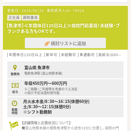
更新日：
2026/06/26
薬剤師求人ID：
78924
正社員
調剤薬局
【魚津市】≪年間休日120日以上≫病院門前薬局！未経験・ブ
ランクある方もOKです。
検討リストに追加
年間休日120日以上
新卒可
未経験可
車通勤可
高給与(600万円以上)
富山県 魚津市
電鉄魚津駅 (富山地鉄本線)
勤務地
年収450万円～600万円
※ご経験・ご年齢等を考慮のうえ決定
給与
※紹介予定派遣利用可能
月火水木金/8：30～16：15(休憩60分)
土/8：30～12：15(休憩0分)
勤務
※シフト勤務制
時間
【店舗情報と応需状況について】
■富山地鉄本線の電鉄魚津駅から徒歩18分に位置し、病院の門