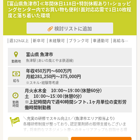
【富山県魚津市】≪年間休日118日+特別休暇あり！»ショッピ
ングセンター内でお買い物も便利！面対応応需で1日10枚程
度と落ち着いた環境
検討リストに追加
週32h以上
新卒可
未経験可
ブランク可
車通勤可
高給与(600万円以上)
富山県 魚津市
魚津駅 (あいの風とやま鉄道線)
勤務地
年収450万円～600万円
月給281,250円～375,000円
給与
※スキル・経験等考慮
月火水木金 10：00～19：00（休憩60分）
土 10：00～15：00（休憩0分）
※上記時間内で週40時間シフト、1ヶ月単位の変形労
勤務
時間
働時間制勤務
＼充実の研修でスキル向上！／（魚津市エリア担当より）
各種研修制度が整っており、認定薬剤師の取得支援もございま
す。将来的なマネジメント層へのキャリアアップも目指せる環
境です。