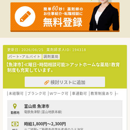
更新日：
2026/06/25
薬剤師求人ID：
194318
パート・アルバイト
調剤薬局
【魚津市】≪曜日・時間相談可能≫アットホームな薬局！教育
制度も充実しています。
検討リストに追加
未経験可
ブランク可
Ｗワーク可
車通勤可
教育制度あり
大手チ
富山県 魚津市
電鉄魚津駅 (富山地鉄本線)
勤務地
時給1,800円～2,300円
※ご経験・ご勤務条件等を考慮のうえ決定