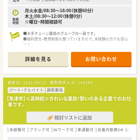
給与
月火水金/08:30～18:00（休憩60分）
木土/08:30～12:00（休憩0分）
勤務
※曜日・時間相談可
時間
■大手チェーン薬局のグループの一員です。
■福利厚生・教育制度も整っていますので、未経験の方でも安心
です。
■富山県内に10店舗ありますのでお気軽にお問い合わせくださ
い。
詳細を見る
お問い合わせ
更新日：
2026/06/25
薬剤師求人ID：
194280
パート・アルバイト
調剤薬局
【魚津市】≪高時給≫きれいな薬局！勢いのある企業でのお仕
事です。
検討リストに追加
未経験可
ブランク可
Ｗワーク可
車通勤可
扶養内勤務OK
教育制