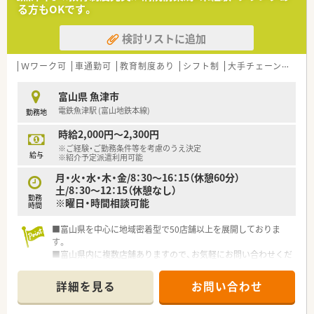
る方もOKです。
検討リストに追加
Ｗワーク可
車通勤可
教育制度あり
シフト制
大手チェーン以外
富山県 魚津市
電鉄魚津駅 (富山地鉄本線)
勤務地
時給2,000円～2,300円
※ご経験・ご勤務条件等を考慮のうえ決定
給与
※紹介予定派遣利用可能
月・火・水・木・金/8：30～16：15（休憩60分）
土/8：30～12：15（休憩なし）
勤務
※曜日・時間相談可能
時間
■富山県を中心に地域密着型で50店舗以上を展開しておりま
す。
■富山県内に複数店舗ありますので、お気軽にお問い合わせくだ
さい。
■曜日・時間等相談可能です。
詳細を見る
お問い合わせ