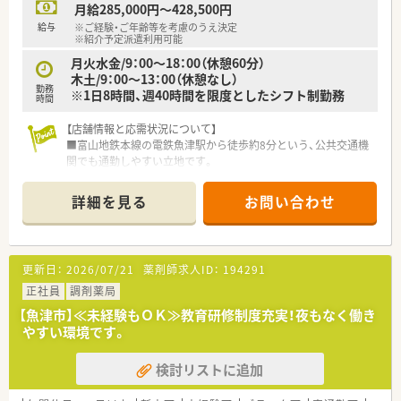
月給285,000円～428,500円
給与
※ご経験・ご年齢等を考慮のうえ決定
※紹介予定派遣利用可能
月火水金/9：00～18：00（休憩60分）
木土/9：00～13：00（休憩なし）
勤務
※1日8時間、週40時間を限度としたシフト制勤務
時間
【店舗情報と応需状況について】
■富山地鉄本線の電鉄魚津駅から徒歩約8分という、公共交通機
関でも通勤しやすい立地です。
■形成外科や皮膚科の処方箋を中心に、1日あたり平均で50枚か
ら60枚ほどを応需しています。
詳細を見る
お問い合わせ
■現在は30代から40代の女性薬剤師2名と事務員2名が在籍して
おります。
【法人特徴について】
更新日：
2026/07/21
薬剤師求人ID：
194291
■全国に350店舗以上の調剤薬局を多角的に展開している、東証
プライム市場上場の安定企業です。
正社員
調剤薬局
■ご自身のライフプランに合わせて「自宅通勤」や「広域エリア」
【魚津市】≪未経験もＯＫ≫教育研修制度充実！夜もなく働き
など4つの勤務コースを選択できます。
やすい環境です。
■患者様としっかり向き合えるよう、身体的負担の少ない「座り
カウンター」を積極的に導入しています。
検討リストに追加
【こんな取り組みをしています】