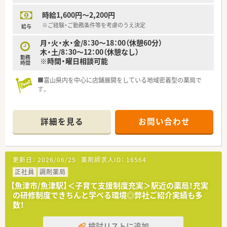
時給1,600円～2,200円
※ご経験・ご勤務条件等を考慮のうえ決定
給与
月・火・水・金/8：30～18：00（休憩60分）
木・土/8：30～12：00（休憩なし）
勤務
※時間・曜日相談可能
時間
■富山県内を中心に店舗展開をしている地域密着型の薬局で
す。
詳細を見る
お問い合わせ
更新日：
2026/06/25
薬剤師求人ID：
16564
正社員
調剤薬局
【魚津市/魚津駅】＜子育て支援制度充実＞駅近の薬局！充実
の研修制度できちんと学べる環境◎弊社ご紹介実績も多
数！
検討リストに追加