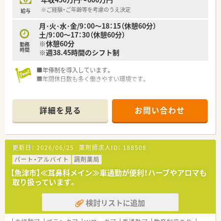
※ご経験・ご年齢等を考慮のうえ決定
給与
月･火･水･金/9：00～18：15（休憩60分）
土/9：00～17：30（休憩60分）
※休憩60分
勤務
時間
※週38.45時間のシフト制
■年俸制を導入しています。
■年間休日数も多く働きやすい環境です。
詳細を見る
お問い合わせ
更新日：
2026/06/25
薬剤師求人ID：
188508
パート・アルバイト
調剤薬局
【魚津市】≪耳鼻科メイン≫車通勤が便利！ハーブやアロマも
取り扱っています。
検討リストに追加