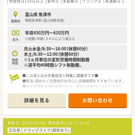
■創業当初から地域医療への貢献を重視し、現在では在宅医療の
年間休日120日以上
新卒可
未経験可
ブランク可
車通勤可
高給与
実施率が90%を超えています。 ■医療用サプリメントやアロマ
などを活用した予防医療にも積極的に取り組み、健康をサポート
富山県 魚津市
します。
電鉄魚津駅 (富山地鉄本線)
勤務地
■現場の薬剤師がDI委員会に参加し、ジェネリック医薬品の選定
などに意見を反映させています。
年収430万円～610万円
【こんな方が活躍中】
※経験・年齢・スキルにより異なる
給与
■育児休業取得率100%、復帰率96%という実績のもと、子育て
月火水金/8:30～18:00（休憩60分）
世代のスタッフが多数活躍中です。
木土/8:30～12:00（休憩60分）
■地域に根ざした医療を提供したいという想いを持ち、患者様か
※1ヵ月単位の変形労働時間制勤務
勤務
ら信頼される方が活躍しています。
時間
※週平均40時間シフト制勤務。
■スタッフ同士が互いに協力し合う風土があり、チームワークを
大切にできる方が活躍中です。
■この求人は大手薬局求人特集に掲載中です■
■新潟・福井など北陸地方を中心に店舗展開をすすめています。
■基本的異動は通勤範囲内のみ。希望を考慮頂けますので安心
です。
■福利厚生・教育制度も整っていますので、未経験の方でも安心
詳細を見る
お問い合わせ
です。
■富山県内に4店舗あります。
更新日：
2026/07/08
薬剤師求人ID：
712328
正社員
ドラッグストア(調剤あり)