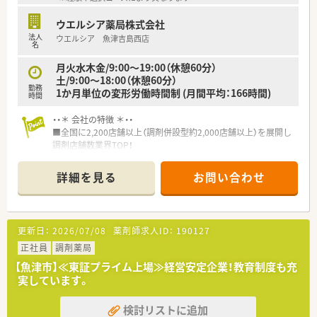
ウエルシア薬局株式会社
法人
ウエルシア 魚津吉島西店
名
月火水木金/9:00～19:00（休憩60分）
土/9:00～18:00（休憩60分）
勤務
1か月単位の変形労働時間制 (月間平均：166時間)
時間
・・＊ 会社の特徴 ＊・・
■全国に2,200店舗以上（調剤併設型約2,000店舗以上）を展開し
調剤店舗数業界TOP！
■店舗拡大に伴いキャリアアップできるポジションが多数あり！
頑張り次第で高給与も可能！
詳細を見る
お問い合わせ
■経験や勤務コースによりますが、経験の少ない方でも500万前
半スタートと業界TOP水準！
■職種や職域に合わせ、豊富な社内研修や外部組織と連携した研
修を用意されています
更新日：
2026/07/08
薬剤師求人ID：
190127
■薬剤師が中心の会社だからこそ活躍できるキャリアパスが多
種多様に用意されています。
正社員
調剤薬局
■店舗拡大に伴い、エリアマネジャーや営業部長等のマネジメン
【魚津市】≪東証プライム上場≫経営安定企業！教育制度も充
トのポジションも増えます。
実しています。
■在宅や教育等の専門性を活かせるスペシャリストを目指すこ
とも可能です。
検討リストに追加
■その他にも、管理部門や商品部門等の本社スタッフなど活動領