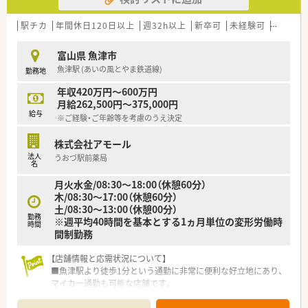
駅チカ
年間休日120日以上
週32h以上
新卒可
未経験可
ブラン
富山県 魚津市
魚津駅 (あいの風とやま鉄道線)
勤務地
年収420万円～600万円
月給262,500円～375,000円
給与
※ご経験・ご年齢等を考慮のうえ決定
株式会社アモール
法人
うおづ駅前薬局
名
月火水金/08:30～18:00（休憩60分）
木/08:30～17:00（休憩60分）
土/08:30～13:00（休憩00分）
勤務
※週平均40時間を基本とする1ヵ月単位の変形労働時
時間
間制勤務
【店舗情報と応需状況について】
■魚津駅より徒歩1分という通勤に非常に便利な好立地にあり、
マイカー通勤も可能な店舗です。
■眼科の処方箋をメインに応需しており、1日平均で60枚から90
枚程度の処方箋に対応しています。