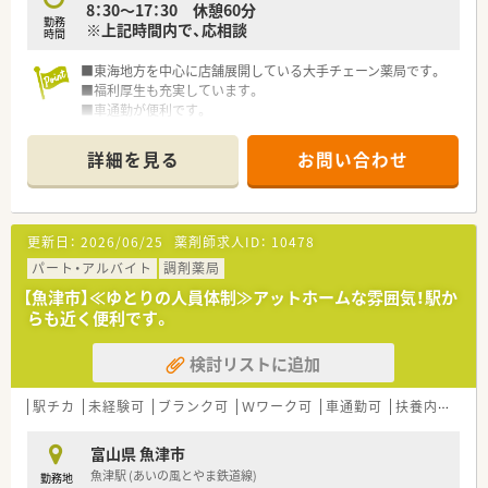
8：30～17：30 休憩60分
■認定薬剤師の取得支援や定期的な研修制度があり、継続的なキ
勤務
※上記時間内で、応相談
ャリア開発をサポートしています。
時間
■経験を積んだ後は管理薬剤師や、エリアを統括するラウンダー
などへのステップアップも目指せます。
■東海地方を中心に店舗展開している大手チェーン薬局です。
■福利厚生も充実しています。
■車通勤が便利です。
■土日休みの薬局です。
詳細を見る
お問い合わせ
更新日：
2026/06/25
薬剤師求人ID：
10478
パート・アルバイト
調剤薬局
【魚津市】≪ゆとりの人員体制≫アットホームな雰囲気！駅か
らも近く便利です。
検討リストに追加
駅チカ
未経験可
ブランク可
Ｗワーク可
車通勤可
扶養内勤務OK
富山県 魚津市
魚津駅 (あいの風とやま鉄道線)
勤務地