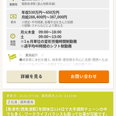
■ライフステージの変化に対応できるよう制度を整えており、育
電鉄魚津駅 (富山地鉄本線)
勤務地
休の取得率は98％以上と高水準！男性の育休取得にも積極的に
推奨しています◎
年収530万円～650万円
月給288,400円～387,000円
給与
※想定・平均残業、各種手当を含んだ総額
※経験・スキルなどにより異なる
月火木金 09:00～18:00
土 09:00～13:00
※1ヵ月単位の変形労働時間制勤務
勤務
時間
※週平均40時間のシフト制勤務
＼ 薬局紹介 ／
■岐阜県に本社を構え、岐阜県・愛知県を中心に北陸・関西へも出
店エリアを広げている東証プライムに上場企業です！
■出店エリアも拡大しており、経営も安定していますので、安定
した先でご勤務いただけます◎
詳細を見る
お問い合わせ
■ドラッグストア併設店舗のため、OTCも経験することができま
す◎OTCの知識もつけたい方にもおすすです！
■調剤：OTC＝9：1の割合で皆様ご勤務されております。ドラッ
グ併設店ですが、雑務的業務は一切ございません。薬剤師業務に
更新日：
2026/07/08
薬剤師求人ID：
610288
専念できる環境がございます◎
■内科の処方箋をメインに応需している店舗ですが、広域から幅
正社員
調剤薬局
広い処方箋を受けつけておりますので、様々な処方箋を扱うこと
【魚津市/西魚津駅】年間休日116日で大手調剤チェーンの中
ができます
でも多く、ワークライフバランスも取って仕事が可能です。
■枚数は20枚/日と比較的落ち着いていますので、患者様に寄り