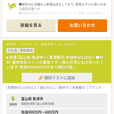
■毎年100 店舗以上新規出店をしており、堅実ながらも勢いのあ
る成長企業です
■調剤併設型ドラッグのパイオニアとして、関東、東海、関西、北
陸・信州を中心に約1,700店舗以上を展開しています
■研修制度は様々なプランがあり、集合研修だけでなく任意で受
詳細を見る
お問い合わせ
講可能な研修も幅広く用意されています
■店舗で活躍する従業員、社外で活躍する従業員、将来経営幹部
となる従業員など、薬剤師として様々な活躍ができるフィールド
を用意されています
更新日：
2026/07/22
薬剤師求人ID：
414708
■総合薬剤師・調剤薬剤師（土日休み・19時までの勤務）どちらか
の働き方を選択できます
正社員
調剤薬局
■調剤併設型だけでなく「医療モール・クリニック併設店舗」「敷
★急募【富山県/魚津市】＜車通勤可/年間休日120日＞●外
地内薬局」「訪問調剤特化型店舗」など様々な店舗を運営してい
科・整形外科メインの薬局です◎個人在宅にも力をいれて
ます
います！年収MAX600万円まで検討可能♪
■在宅医療にも積極的取り組んでおり「訪問調剤特化型店舗」を
50店舗以上、無菌調剤室は業界最多の51店舗設置しています
検討リストに追加
■「プラチナくるみん認定企業」「健康経営優良法人2023（大規模
法人部門）認定」等を取得し一人ひとりが働きやすい環境が整備
されています
年間休日120日以上
週32h以上
新卒可
未経験可
ブランク可
車
■充実した研修制度、人事制度、評価制度、キャリア支援制度等
があるのも特徴です
富山県 魚津市
電鉄魚津駅 (富山地鉄本線)
勤務地
年収400万円～600万円