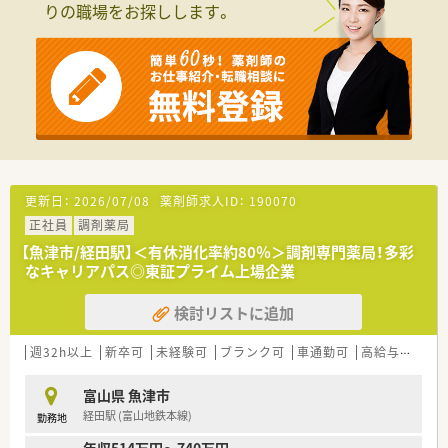
りの職場をお探しします。
更新日：
2026/07/08
薬剤師求人ID：
190070
正社員
調剤薬局
【魚津市/経田駅】＜有休消化率約80％＞調剤専門薬局！多彩
なキャリアパス◎東証プライム上場企業
検討リストに追加
週32h以上
新卒可
未経験可
ブランク可
車通勤可
高給与(600万円以上)
富山県 魚津市
経田駅 (富山地鉄本線)
勤務地
年収514万円～740万円