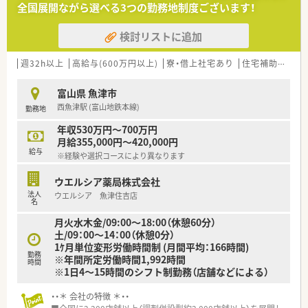
全国展開ながら選べる3つの勤務地制度ございます！
添った対応ができます◎
検討リストに追加
＼ オススメポイント ／
■全員がしっかり休むことも仕事の一部だと考える企業様のた
め、特別休暇取得率100％！
週32h以上
高給与(600万円以上)
寮・借上社宅あり
住宅補助(手当)あり
■年間休日は118日以上！有給は入社1か月経過後に5日付与され
ます◎
富山県 魚津市
■ライフステージの変化に対応できるよう制度を整えており、育
西魚津駅 (富山地鉄本線)
勤務地
休の取得率は98％以上と高水準！男性の育休取得にも積極的に
推奨しています◎
年収530万円～700万円
月給355,000円～420,000円
給与
※経験や選択コースにより異なります
ウエルシア薬局株式会社
法人
ウエルシア 魚津住吉店
名
月火水木金/09:00～18:00（休憩60分）
土/09：00～14：00（休憩0分）
1ｹ月単位変形労働時間制 (月間平均：166時間)
勤務
※年間所定労働時間1,992時間
時間
※1日4～15時間のシフト制勤務（店舗などによる）
・・＊ 会社の特徴 ＊・・