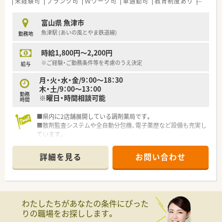
未経験可
ブランク可
Ｗワーク可
車通勤可
教育制度あり
大手チ
富山県 魚津市
魚津駅 (あいの風とやま鉄道線)
勤務地
時給1,800円～2,200円
※ご経験・ご勤務条件等を考慮のうえ決定
給与
月・火・水・金/9：00～18：30
木・土/9：00～13：00
勤務
※曜日・時間相談可能
時間
■県内に2店舗展開している調剤薬局です。
■散剤監査システムや全自動分包機、電子薬歴など設備も充実し
ています。
詳細を見る
お問い合わせ
わたしたちがあなたの条件にぴった
りの職場をお探しします。