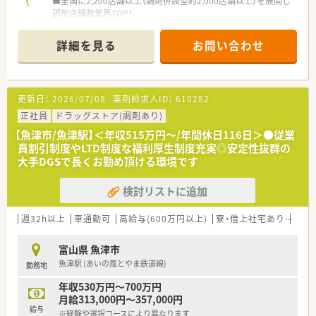
■全国に2,200店舗以上（調剤併設型約2,000店舗以上）を展開し
調剤店舗数業界TOP！
■店舗拡大に伴いキャリアアップできるポジションが多数あり！
頑張り次第で高給与も可能！
詳細を見る
お問い合わせ
■経験や勤務コースによりますが、経験の少ない方でも500万前
半スタートと業界TOP水準！
■職種や職域に合わせ、豊富な社内研修や外部組織と連携した研
修を用意されています
更新日：
2026/07/08
薬剤師求人ID：
610282
■薬剤師が中心の会社だからこそ活躍できるキャリアパスが多
種多様に用意されています。
正社員
ドラッグストア(調剤あり)
■店舗拡大に伴い、エリアマネジャーや営業部長等のマネジメン
【魚津市/魚津駅】＜年収515万円～/年間休日116日＞●従業
トのポジションも増えます。
員割引制度やLTD制度な福利厚生制度充実◎安定性抜群の
■在宅や教育等の専門性を活かせるスペシャリストを目指すこ
大手DGSで長くお勤め頂ける環境です
とも可能です。
■その他にも、管理部門や商品部門等の本社スタッフなど活動領
検討リストに追加
域は多種多様です。
■在宅実施店舗は年々増加しており、在宅医療へもしっかりと関
わる事ができます。
週32h以上
車通勤可
高給与(600万円以上)
寮・借上社宅あり
住宅
■育児休暇は3歳まで取得が可能で、時短制度は小学5年生まで
時短勤務ができるよう変更予定です。
富山県 魚津市
■年間休日が120日とワークライフバランスが整っています
魚津駅 (あいの風とやま鉄道線)
勤務地
■日用品から常備薬まで、従業員割引制度など嬉しいメリットも
たくさんあります！
年収530万円～700万円
月給313,000円～357,000円
給与
※経験や選択コースにより異なります