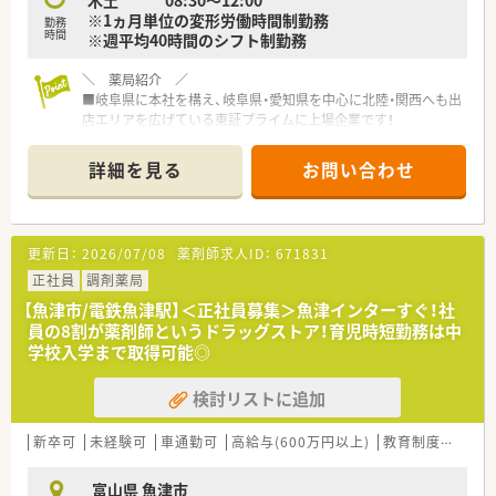
木土 08:30～12:00
【こんな方が活躍中】
※1ヵ月単位の変形労働時間制勤務
勤務
■ご自身の家庭やプライベートの時間を大切にしながら、仕事と
時間
※週平均40時間のシフト制勤務
両立させて充実した毎日を送っている方が多数在籍していま
す。
＼ 薬局紹介 ／
■研修制度を積極的に活用して自身の専門知識を深め、患者様に
■岐阜県に本社を構え、岐阜県・愛知県を中心に北陸・関西へも出
対して質の高い医療サービスを提供している方が活躍中です。
店エリアを広げている東証プライムに上場企業です！
■将来的なステップアップを見据え、マネジメントスキルを磨き
■出店エリアも拡大しており、経営も安定していますので、安定
ながら店舗運営に深く関わっている方が活躍しています。
した先でご勤務いただけます◎
詳細を見る
お問い合わせ
■ドラッグストア併設店舗のため、OTCも経験することができま
す◎OTCの知識もつけたい方にもおすすです！
■調剤：OTC＝9：1の割合で皆様ご勤務されております。ドラッ
グ併設店ですが、雑務的業務は一切ございません。薬剤師業務に
更新日：
2026/07/08
薬剤師求人ID：
671831
専念できる環境がございます◎
■内科の処方箋をメインに応需している店舗ですが、広域から幅
正社員
調剤薬局
広い処方箋を受けつけておりますので、様々な処方箋を扱うこと
【魚津市/電鉄魚津駅】＜正社員募集＞魚津インターすぐ！社
ができます
員の8割が薬剤師というドラッグストア！育児時短勤務は中
■枚数は20枚/日と比較的落ち着いていますので、患者様に寄り
学校入学まで取得可能◎
添った対応ができます◎
検討リストに追加
＼ オススメポイント ／
■全員がしっかり休むことも仕事の一部だと考える企業様のた
め、特別休暇取得率100％！
新卒可
未経験可
車通勤可
高給与(600万円以上)
教育制度あり
■年間休日は118日以上！有給は入社1か月経過後に5日付与され
ます◎
富山県 魚津市