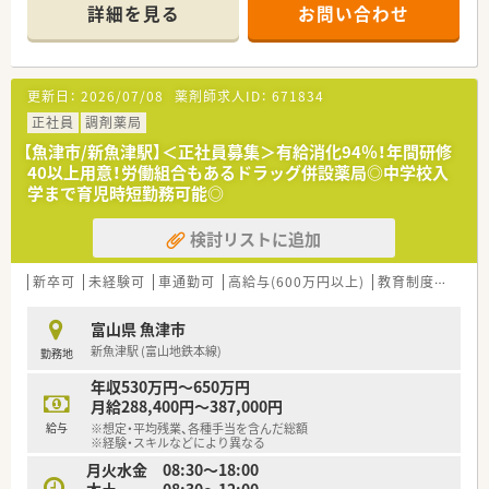
＊------------------------------------------＊
詳細を見る
お問い合わせ
【店舗情報と応需状況について】
■魚津駅から車で4分ほどの場所に位置し、面対応で処方箋を応
需する調剤併設ドラッグストアです。
■1日あたりの処方箋応需枚数は10枚程度であり、一人ひとりの
更新日：
2026/07/08
薬剤師求人ID：
671834
患者様と丁寧に向き合える環境です。
■現在の店舗の人員体制につきましては、常勤薬剤師が1名、パ
正社員
調剤薬局
ート従業員が2名から3名で運営しております。
【魚津市/新魚津駅】＜正社員募集＞有給消化94％！年間研修
40以上用意！労働組合もあるドラッグ併設薬局◎中学校入
【法人特徴について】
学まで育児時短勤務可能◎
■東証プライム上場グループの安定した経営基盤を持ち、東海地
方を中心に全国的に幅広く店舗展開を行っている企業です。
検討リストに追加
■調剤とOTC業務の割合が9対1と調剤業務に専念しやすく、薬
剤師の専門性を活かせる環境づくりに注力しています。
■岐阜県からワークライフバランス推進エクセレント企業とし
新卒可
未経験可
車通勤可
高給与(600万円以上)
教育制度あり
て認定されるなど、働きやすい職場環境の整備に積極的です。
富山県 魚津市
【勤務実態について】
新魚津駅 (富山地鉄本線)
勤務地
■調剤とOTC業務の割合が9対1となっており、薬剤師としての
専門的な業務に集中でき、雑務的業務は一切ございません。
年収530万円～650万円
■薬剤師1人につき1台の電子薬歴用iPadが用意されているた
月給288,400円～387,000円
め、記録入力のための待ち時間が発生いたしません。
給与
※想定・平均残業、各種手当を含んだ総額
■全社的にワークライフバランスを重視する社風があり、全員が
※経験・スキルなどにより異なる
しっかりと休むことも大切な仕事の一部と考えています。
月火水金 08:30～18:00