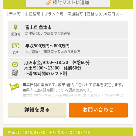
検討リストに追加
新卒可
未経験可
ブランク可
車通勤可
高給与(600万円以上)
教
富山県 魚津市
魚津駅 (あいの風とやま鉄道線)
勤務地
年収500万円～600万円
※ご経験・ご年齢等を考慮のうえ決定
給与
月火水金/9：00～18：30 休憩60分
木土/9：00～13：00 休憩60分
勤務
※週40時間のシフト制
時間
■年俸制の薬局です。成果・能力に合わせて給与を決定します。
■県内に2店舗展開している調剤薬局です。
■散剤監査システムや全自動分包機、電子薬歴など設備も充実し
ています。
詳細を見る
お問い合わせ
更新日：
2026/07/30
薬剤師求人ID：
608768