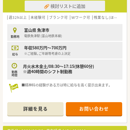
検討リストに追加
週32h以上
未経験可
ブランク可
Ｗワーク可
残業なし(ほぼなし含む)
富山県 魚津市
電鉄魚津駅 (富山地鉄本線)
勤務地
年収580万円～700万円
※ご経験、ご年齢等考慮の上決定
給与
月火水木金土/08:30～17:15(休憩60分)
※週40時間のシフト制勤務
勤務
時間
■精神科の経験がある方は特に給与を高く提示出来ます。
詳細を見る
お問い合わせ