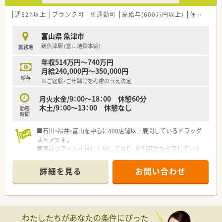
域は多種多様です。
■在宅実施店舗は年々増加しており、在宅医療へもしっかりと関
週32h以上
ブランク可
車通勤可
高給与(600万円以上)
住宅補助(手当)あり
わる事ができます。
■育児休暇は3歳まで取得が可能で、時短制度は小学5年生まで
富山県 魚津市
時短勤務ができるよう変更予定です。
新魚津駅 (富山地鉄本線)
勤務地
■年間休日が120日とワークライフバランスが整っています
■日用品から常備薬まで、従業員割引制度など嬉しいメリットも
年収514万円～740万円
たくさんあります！
月給240,000円～350,000円
給与
※ご経験・ご年齢等を考慮のうえ決定
月火水金/9：00～18：00 休憩60分
木土/9：00～13：00 休憩なし
勤務
時間
■石川・福井・富山を中心に400店舗以上展開しているドラッグ
ストアです。
■東証プライム市場に上場しており、福利厚生も充実していま
す。
■薬剤師としてはもちろん、バイヤーなど幅広くキャリアアップ
詳細を見る
お問い合わせ
できる環境です。
わたしたちがあなたの条件にぴった