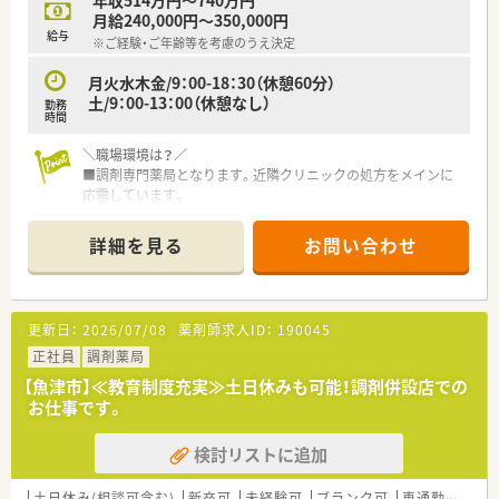
月給240,000円～350,000円
給与
※ご経験・ご年齢等を考慮のうえ決定
月火水木金/9：00-18：30（休憩60分）
土/9：00-13：00（休憩なし）
勤務
時間
＼職場環境は？／
■調剤専門薬局となります。近隣クリニックの処方をメインに
応需しています。
■待合室には無料ドリンクサービスなど患者様のストレスを軽
減しクレームの発生を未然に防ぐことで、従業員の方々を守る取
詳細を見る
お問い合わせ
り組みがなされています。
★コンサルタントからのオススメポイント★
■社員割引にてＯＴＣ・日用品の購入、結婚祝い金などの慶事見
更新日：
2026/07/08
薬剤師求人ID：
190045
舞金制度、行政と連携した育児支援制度など、大手企業ならでは
の充実した福利厚生がございます。
正社員
調剤薬局
■キャリアアップを目指される方にオススメ！2年目で薬局長・4
【魚津市】≪教育制度充実≫土日休みも可能！調剤併設店での
年目でエリアマネージャーに昇格できるなど多数のチャンスが
お仕事です。
ございます。
■座り投薬により、患者様とじっくりお話しすることができま
検討リストに追加
す。
土日休み(相談可含む)
新卒可
未経験可
ブランク可
車通勤可
高給