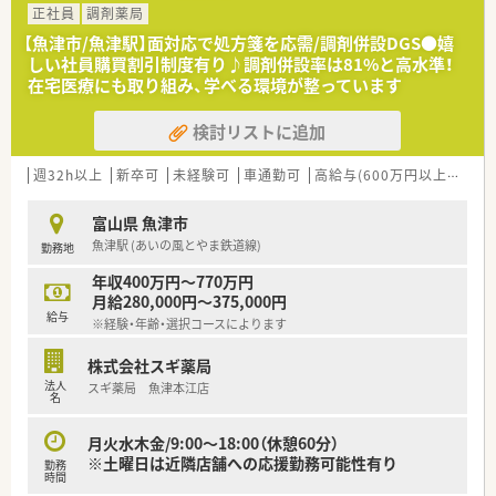
正社員
調剤薬局
【魚津市/魚津駅】面対応で処方箋を応需/調剤併設DGS●嬉
しい社員購買割引制度有り♪調剤併設率は81%と高水準！
在宅医療にも取り組み、学べる環境が整っています
検討リストに追加
週32h以上
新卒可
未経験可
車通勤可
高給与(600万円以上)
認定
富山県 魚津市
魚津駅 (あいの風とやま鉄道線)
勤務地
年収400万円～770万円
月給280,000円～375,000円
給与
※経験・年齢・選択コースによります
株式会社スギ薬局
法人
スギ薬局 魚津本江店
名
月火水木金/9:00～18:00（休憩60分）
※土曜日は近隣店舗への応援勤務可能性有り
勤務
時間