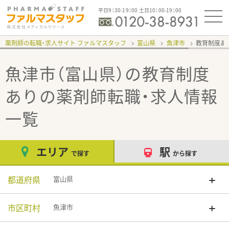
平日9：30-19：00 土日10：00-19：00
薬剤師の転職・求人サイト ファルマスタッフ
富山県
魚津市
教育制度あ
魚津市（富山県）の教育制度
あり
の薬剤師転職・求人情報
一覧
エリア
駅
で探す
から探す
都道府県
富山県
市区町村
魚津市