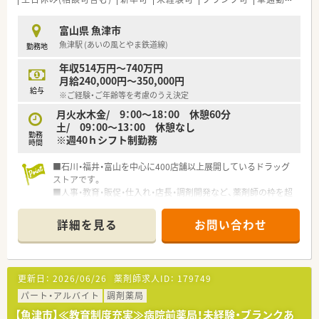
富山県 魚津市
魚津駅 (あいの風とやま鉄道線)
勤務地
年収514万円～740万円
月給240,000円～350,000円
給与
※ご経験・ご年齢等を考慮のうえ決定
月火水木金/ 9：00～18：00 休憩60分
土/ 09：00～13：00 休憩なし
勤務
※週40ｈシフト制勤務
時間
■石川・福井・富山を中心に400店舗以上展開しているドラッグ
ストアです。
■人事・教育・販促・仕入れ・店長・調剤開発など、薬剤師の枠を超
えるさまざまな職種も、入社後段階を経て経験することも可能で
す。
詳細を見る
お問い合わせ
更新日：
2026/06/26
薬剤師求人ID：
179749
パート・アルバイト
調剤薬局
【魚津市】≪教育制度充実≫病院前薬局！未経験・ブランクあ