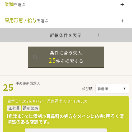
業種
を選ぶ
雇用形態 / 給与
を選ぶ
詳細条件を表示
条件に合う求人
25
件を
検索する
25
件の薬剤師求人
並び順
更新日：
2026/07/24
薬剤師求人ID：
188520
正社員
調剤薬局
【魚津市】≪年俸制≫耳鼻科の処方をメインに応需！明るく清
潔感のある店舗です。