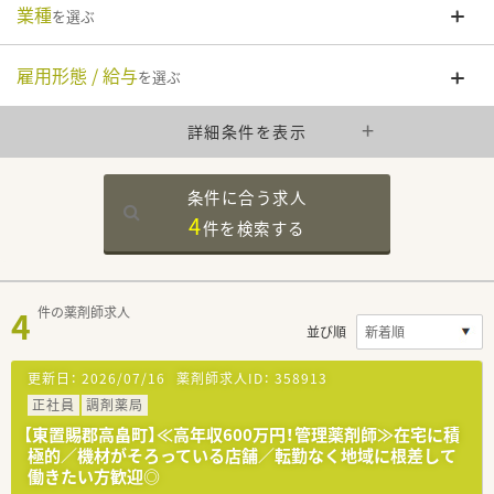
業種
を選ぶ
雇用形態 / 給与
を選ぶ
詳細条件を表示
条件に合う求人
4
件を
検索する
4
件の薬剤師求人
並び順
更新日：
2026/07/16
薬剤師求人ID：
358913
正社員
調剤薬局
【東置賜郡高畠町】≪高年収600万円！管理薬剤師≫在宅に積
極的／機材がそろっている店舗／転勤なく地域に根差して
働きたい方歓迎◎