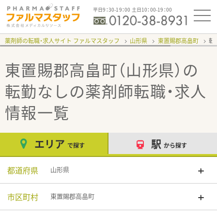
平日9：30-19：00 土日10：00-19：00
薬剤師の転職・求人サイト ファルマスタッフ
山形県
東置賜郡高畠町
転
東置賜郡高畠町（山形県）の
転勤なし
の薬剤師転職・求人
情報一覧
エリア
駅
で探す
から探す
都道府県
山形県
市区町村
東置賜郡高畠町