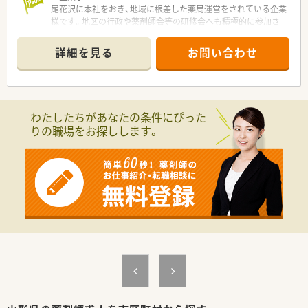
尾花沢に本社をおき、地域に根差した薬局運営をされている企業
様です。地区の行政や薬剤師会等の研修会へも積極的に参加さ
れており、地域と連携しております。社員の意見に耳を傾けてく
れる代表者のもとで就業できます。社員の働き方にも柔軟に対
詳細を見る
お問い合わせ
応してくださり、腰を据えて１店舗でご就業の希望や、ラウンダ
ーとして各店舗を回りたいなど、社員の働きやすさを重視してい
ます。
≪薬局について≫
わたしたちがあなたの条件にぴった
総合病院の門前で幅広い処方に触れられる店舗です。1日あたり
りの職場をお探しします。
40枚ほど処方箋を応需。在宅医療も実施しており、患者様のご希
望に沿って対応されています。患者様とのコミュニケーション
を大事にしていただける方歓迎します！
≪スキルアップサポートあり！≫
幅広い年齢層の薬剤師が在籍しております。中途採用の場合、
OJTで研修を実施し、丁寧にサポートいたします。経験豊富な薬
剤師の意見やノウハウを学べます。忙しくて質問しづらい、とい
う内容で悩まれている方にはお勧めの薬局です。
≪こんな方におススメ≫
★ワークライフバランスを重視したい方
★働き方を生活に合わせて検討されたい方
★地域密着の調剤薬局で勤務されたい方
★風通しの良い企業で勤めたい方