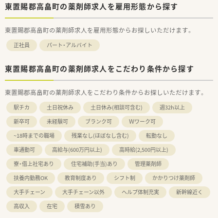
東置賜郡高畠町の薬剤師求人を雇用形態から探す
東置賜郡高畠町の薬剤師求人を雇用形態からお探しいただけます。
正社員
パート・アルバイト
東置賜郡高畠町の薬剤師求人をこだわり条件から探す
東置賜郡高畠町の薬剤師求人をこだわり条件からお探しいただけます。
駅チカ
土日祝休み
土日休み(相談可含む)
週32h以上
新卒可
未経験可
ブランク可
Ｗワーク可
~18時までの職場
残業なし(ほぼなし含む)
転勤なし
車通勤可
高給与(600万円以上)
高時給(2,500円以上)
寮・借上社宅あり
住宅補助(手当)あり
管理薬剤師
扶養内勤務OK
教育制度あり
シフト制
かかりつけ薬剤師
大手チェーン
大手チェーン以外
ヘルプ体制充実
新幹線近く
高収入
在宅
積雪あり