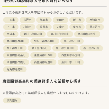
山形県の薬剤師求人を市区町村から探す
山形県の薬剤師求人を市区町村からお探しいただけます。
山形市
米沢市
鶴岡市
酒田市
新庄市
寒河江市
上山市
村山市
長井市
天童市
東根市
尾花沢市
南陽市
東村山郡山辺町
東村山郡中山町
西村山郡河北町
西村山郡西川町
北村山郡大石田町
最上郡金山町
最上郡最上町
最上郡舟形町
最上郡真室川町
最上郡戸沢村
東置賜郡高畠町
東置賜郡川西町
西置賜郡小国町
西置賜郡白鷹町
西置賜郡飯豊町
東田川郡三川町
飽海郡遊佐町
東置賜郡高畠町の薬剤師求人を業種から探す
東置賜郡高畠町の薬剤師求人を業種からお探しいただけます。
調剤薬局