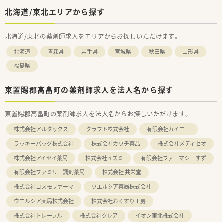
北海道/東北エリアから探す
北海道/東北の薬剤師求人をエリアからお探しいただけます。
北海道
青森県
岩手県
宮城県
秋田県
山形県
福島県
東置賜郡高畠町の薬剤師求人を法人名から探す
東置賜郡高畠町の薬剤師求人を法人名からお探しいただけます。
株式会社アルタックス
クラフト株式会社
有限会社カイエー
ラッキーバッグ株式会社
株式会社カワチ薬品
株式会社メディセオ
株式会社アイセイ薬局
株式会社イズミ
有限会社ファーマシーすず
有限会社ファミリー調剤薬局
株式会社 共栄堂
株式会社コスモファーマ
ウエルシア薬局株式会社
ウエルシア薬局株式会社
株式会社おくすり工房
株式会社トレーフル
株式会社クレア
イオン東北株式会社