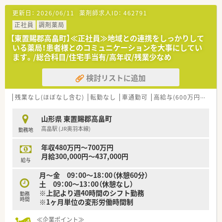
更新日：
2026/06/11
薬剤師求人ID：
462791
正社員
調剤薬局
【東置賜郡高畠町】≪正社員≫地域との連携をしっかりして
いる薬局！患者様とのコミュニケーションを大事にしてい
ます。/総合科目/住宅手当有/高年収/残業少なめ
検討リストに追加
残業なし(ほぼなし含む)
転勤なし
車通勤可
高給与(600万円以上)
山形県 東置賜郡高畠町
高畠駅 (JR奥羽本線)
勤務地
年収480万円～700万円
月給300,000円～437,000円
給与
月～金 09：00～18：00（休憩60分）
土 09：00～13：00（休憩なし）
※上記より週40時間のシフト勤務
勤務
時間
※1ヶ月単位の変形労働時間制
≪企業ポイント≫