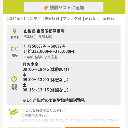
検討リストに追加
週32h以上
新卒可
未経験可
ブランク可
転勤なし
車通勤可
高給
山形県 東置賜郡高畠町
高畠駅 (JR奥羽本線)
勤務地
年収500万円～600万円
月給312,000円～375,000円
給与
※年齢・経験により優遇
月火木金
09：00～18：45（休憩90分）
水
09：00～13：00（休憩なし）
土
勤務
時間
08：15～13：15（休憩なし）
※1ヶ月単位の変形労働時間制勤務
＼ こんな特徴があります！ ／
◇機械化の進行◇
AIを取り込んだ機械化を進めており、急な人員不足の際に業務負
担が増えないよう、