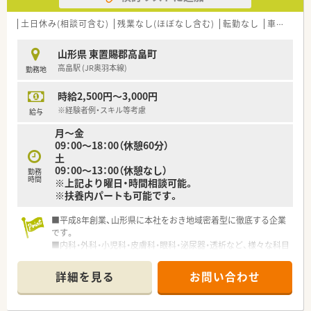
を誇っています！
上と高水準です。
◆育児休暇取得率は90％以上で、男性の育休実績もあり、お仕事
土日休み(相談可含む)
残業なし(ほぼなし含む)
転勤なし
車通勤可
とプライベートの両立が図れる環境です。
山形県 東置賜郡高畠町
≪ 企業について ≫
高畠駅 (JR奥羽本線)
勤務地
福島県郡山市に本社をおき、福島県を中心とし多数店舗展開して
いる薬局です。
時給2,500円～3,000円
地域に根ざした店舗展開をベースに、地域医療に開かれた薬局作
りを目指しています。
※経験者例・スキル等考慮
給与
同じエリアに複数店舗があることが多く、通勤範囲内でさまざま
月～金
な経験を積んでいただけます。
09：00～18：00（休憩60分）
土
≪ 店舗の特長 ≫
09：00～13：00（休憩なし）
勤務
JR高畠駅から徒歩5分圏内でお車通勤でも電車でも通勤しやす
時間
※上記より曜日・時間相談可能。
い立地です！
※扶養内パートも可能です。
新幹線停車駅ですので県外からお越しの方も帰省しやすい環境
です。
■平成8年創業、山形県に本社をおき地域密着型に徹底する企業
内科をメインに応需しており、薬剤師は3名在籍しているため、
です。
サポート体制も整っています。
■内科・外科・小児科・皮膚科・眼科・泌尿器・透析など、様々な科目
に触れることが出来、スキルアップ・スキル維持にもピッタリな
≪ こんな方にオススメ ≫
環境です。
★管理薬剤師の経験を活かして働きたい方、あるいは今後目指し
詳細を見る
お問い合わせ
■年齢不問、若手からベテランまでが活躍する企業です。勉強し
ている方
て地域に貢献したい方、歓迎いたします。
★ライフステージに合わせて長く働きたい方
★様々な店舗で幅広く学びたい方