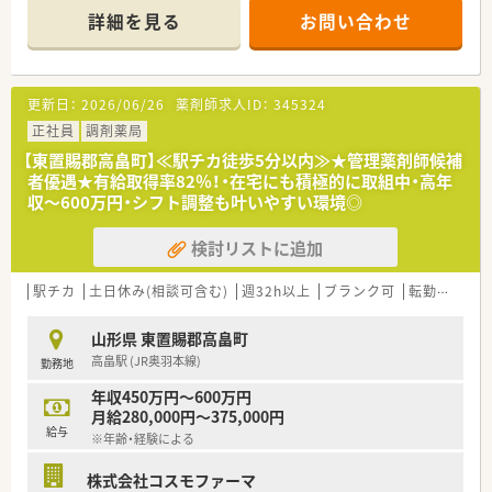
働きやすい環境づくりを重視しています。
詳細を見る
お問い合わせ
◆在宅医療への積極参加◆
新規契約は増加傾向にありますが、まだまだ取り組みが及んでい
ない店舗もあるため、
更新日：
2026/06/26
薬剤師求人ID：
345324
同社では「在宅支援チーム」を設けており、在宅への疑問や契約
取得のサポートを行っています。
正社員
調剤薬局
【東置賜郡高畠町】≪駅チカ徒歩5分以内≫★管理薬剤師候補
◇『一緒に成長する』ための研修制度◇
者優遇★有給取得率82％！・在宅にも積極的に取組中・高年
同社では医療事務の方と一緒に研修を行ってるのが特徴の1つ
収～600万円・シフト調整も叶いやすい環境◎
で、一緒に働く意識を持つために行っています。
そのため、同期との関係をしっかり築くことが出来ます。
検討リストに追加
他にも、海外研修や介護施設への研修も行っており、これからま
た開催する予定です。
更に、今後を担う薬剤師へ成長して頂くために、elearning受講や
駅チカ
土日休み(相談可含む)
週32h以上
ブランク可
転勤なし
認定薬剤師資格取得の費用負担も行っています！
山形県 東置賜郡高畠町
◆着実にキャリアアップ◆
高畠駅 (JR奥羽本線)
勤務地
現場から本部でキャリアチェンジする方もいれば、エリアマネー
ジャーになる方など、今後のなりたい姿をサポートしています。
年収450万円～600万円
人事考課制度は、自身で立てた目標に対してのフィードバックと
月給280,000円～375,000円
なっているため、目標に向かってどうなりたいかなどを一緒に考
給与
※年齢・経験による
えてくれる会社です！
株式会社コスモファーマ
＼ こんな方を歓迎します！ ／