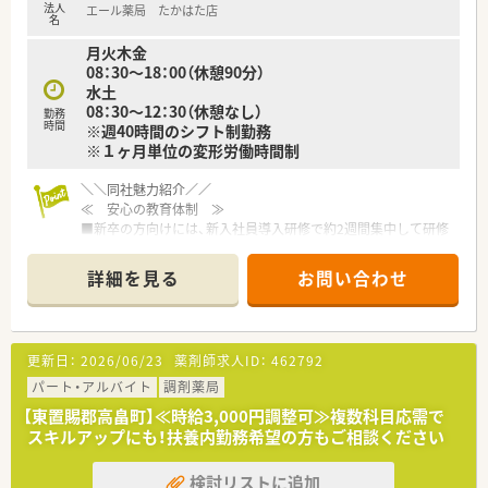
法人
エール薬局 たかはた店
☆在宅医療に携わった経験がある方、あるいは興味があり今後積
名
極的に取り組みたい方
月火木金
★管理薬剤師の経験を活かしたい方、あるいは今後目指している
08：30～18：00（休憩90分）
方
水土
☆かかりつけの経験がある方、目指していきたい方
08：30～12：30（休憩なし）
勤務
時間
※週40時間のシフト制勤務
※１ヶ月単位の変形労働時間制
≪ 薬局特徴 ≫
小児科クリニックが門前にあり、メインに応需しています。
1日あたり100枚前後対応しており、2名体制でサポートし合いな
＼＼同社魅力紹介／／
がら業務を進めています。
≪ 安心の教育体制 ≫
管理薬剤師が40代男性、勤務薬剤師20代後半の女性、他事務2名
■新卒の方向けには、新入社員導入研修で約2週間集中して研修
と和気あいあいとしている店舗です♪
が行われます。
■その後フォロー研修やスキルアップ勉強会もございます。
詳細を見る
お問い合わせ
≪ 企業紹介 ≫
※中途入社の方は、OJT研修として店舗の先輩社員から教えてい
福島県に本社を構え、グループを合わせて196店舗展開していま
ただきながら、業務を覚えていただきます！
す。
■社外研修として、ファーマシーセミナーや日本薬剤師会主催の
主に東北・東日本エリアを中心に店舗を構えており、山形県内に
研修会・学術大会にご希望がある方はご参加いただけます。
更新日：
2026/06/23
薬剤師求人ID：
462792
は24店舗ございます。
薬局以外にも医薬品卸、介護領域、保育園の運営など多岐にわた
≪ 長く働ける環境 ≫
パート・アルバイト
調剤薬局
る経営を行っています。
◆有給休暇の取得や育児休暇など、従業員の皆さんが長く働ける
【東置賜郡高畠町】≪時給3,000円調整可≫複数科目応需で
『よろこばれて、よろこぶ』をコンセプトにしており、お客様から
環境を整えております。
スキルアップにも！扶養内勤務希望の方もご相談ください
はもちろんのこと、従業員からの声も反映し喜んで働けるような
◆シフトは本社が作成しており、店舗全体のバランスを見て、無
環境づくりを行っています。
理のない人数体制で勤務できるよう調整しております。
検討リストに追加
薬剤師の平均年齢は47歳で、新卒入社の方はほぼ100％の定着率
◆お互い様の風土が根付けており、有給休暇の取得率が80％以