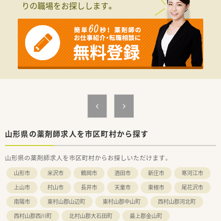
りの職場をお探しします。
40枚ほど処方箋を応需。在宅医療も実施しており、患者様のご希
水・日固定のお休みのため完全週休2日制の店舗です！
望に沿って対応されています。患者様とのコミュニケーション
明るくキレイで清潔感あふれる店舗で、分包機導入しており、一
を大事にしていただける方歓迎します！
包化なども行っております。
小児科をメインに応需しており薬剤師は常勤2名おり、協力し合
≪スキルアップサポートあり！≫
いながら対応しております。
幅広い年齢層の薬剤師が在籍しております。中途採用の場合、
小さいお子様も多く、ご家族で利用されている薬局です。
OJTで研修を実施し、丁寧にサポートいたします。経験豊富な薬
剤師の意見やノウハウを学べます。忙しくて質問しづらい、とい
≪ こんな方を歓迎します！ ≫
う内容で悩まれている方にはお勧めの薬局です。
☆在宅医療に携わった経験がある方、あるいは興味があり今後積
極的に取り組みたい方
≪こんな方におススメ≫
★店舗展開が多い会社で、様々な店舗で経験を積んでいきたい方
★ワークライフバランスを重視したい方
☆かかりつけの経験がある方、目指していきたい方
★働き方を生活に合わせて検討されたい方
★地域密着の調剤薬局で勤務されたい方
★風通しの良い企業で勤めたい方
山形県の薬剤師求人を市区町村から探す
山形県の薬剤師求人を市区町村からお探しいただけます。
山形市
米沢市
鶴岡市
酒田市
新庄市
寒河江市
上山市
村山市
長井市
天童市
東根市
尾花沢市
南陽市
東村山郡山辺町
東村山郡中山町
西村山郡河北町
西村山郡西川町
北村山郡大石田町
最上郡金山町