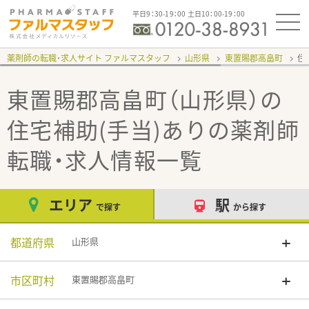
平日9：30-19：00 土日10：00-19：00
薬剤師の転職・求人サイト ファルマスタッフ
山形県
東置賜郡高畠町
住
東置賜郡高畠町（山形県）の
住宅補助(手当)あり
の薬剤師
転職・求人情報一覧
エリア
駅
で探す
から探す
都道府県
山形県
市区町村
東置賜郡高畠町