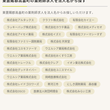
東置賜郡高畠町の薬剤師求人を法人名から探す
東置賜郡高畠町の薬剤師求人を法人名からお探しいただけます。
株式会社アルタックス
クラフト株式会社
有限会社カイエー
ラッキーバッグ株式会社
株式会社カワチ薬品
株式会社メディセオ
株式会社アイセイ薬局
株式会社イズミ
有限会社ファーマシーすず
有限会社ファミリー調剤薬局
株式会社 共栄堂
株式会社コスモファーマ
ウエルシア薬局株式会社
ウエルシア薬局株式会社
株式会社おくすり工房
株式会社トレーフル
株式会社クレア
イオン東北株式会社
株式会社グッドネイバー
株式会社ユニスマイル
ウエルシア薬局株式会社
岡崎医療株式会社
株式会社レイドゴロワーズ
寒河江市
にしき調剤薬局 森谷巖
株式会社OSCO
医療法人財団明理会
株式会社みらい工房