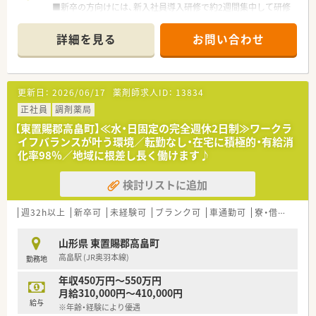
■新卒の方向けには、新入社員導入研修で約2週間集中して研修
が行われます。
■その後フォロー研修やスキルアップ勉強会もございます。
詳細を見る
お問い合わせ
※中途入社の方は、OJT研修として店舗の先輩社員から教えてい
ただきながら、業務を覚えていただきます！
■社外研修として、ファーマシーセミナーや日本薬剤師会主催の
研修会・学術大会にご希望がある方はご参加いただけます。
更新日：
2026/06/17
薬剤師求人ID：
13834
≪ 長く働ける環境 ≫
正社員
調剤薬局
◆有給休暇の取得や育児休暇など、従業員の皆さんが長く働ける
【東置賜郡高畠町】≪水・日固定の完全週休2日制≫ワークラ
環境を整えております。
イフバランスが叶う環境／転勤なし・在宅に積極的・有給消
◆シフトは本社が作成しており、店舗全体のバランスを見て、無
化率98％／地域に根差し長く働けます♪
理のない人数体制で勤務できるよう調整しております。
◆お互い様の風土が根付けており、有給休暇の取得率が80％以
検討リストに追加
上と高水準です。
◆育児休暇取得率は90％以上で、男性の育休実績もあり、お仕事
とプライベートの両立が図れる環境です。
週32h以上
新卒可
未経験可
ブランク可
車通勤可
寮・借上社宅あり
≪ 企業について ≫
山形県 東置賜郡高畠町
福島県郡山市に本社をおき、福島県を中心とし多数店舗展開して
高畠駅 (JR奥羽本線)
勤務地
いる薬局です。
地域に根ざした店舗展開をベースに、地域医療に開かれた薬局作
年収450万円～550万円
りを目指しています。
月給310,000円～410,000円
同じエリアに複数店舗があることが多く、通勤範囲内でさまざま
給与
※年齢・経験により優遇
な経験を積んでいただけます。