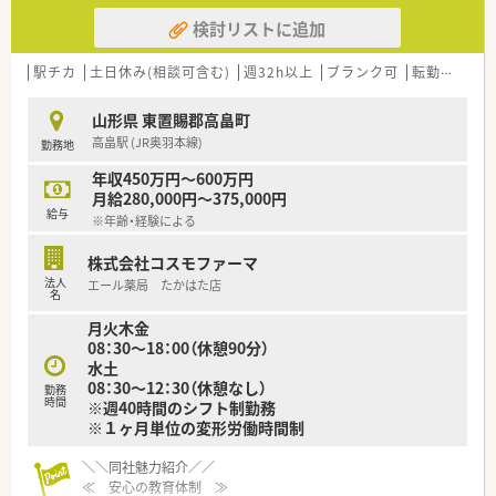
検討リストに追加
駅チカ
土日休み(相談可含む)
週32h以上
ブランク可
転勤なし
山形県 東置賜郡高畠町
高畠駅 (JR奥羽本線)
勤務地
年収450万円～600万円
月給280,000円～375,000円
給与
※年齢・経験による
株式会社コスモファーマ
法人
エール薬局 たかはた店
名
月火木金
08：30～18：00（休憩90分）
水土
08：30～12：30（休憩なし）
勤務
時間
※週40時間のシフト制勤務
※１ヶ月単位の変形労働時間制
＼＼同社魅力紹介／／
≪ 安心の教育体制 ≫