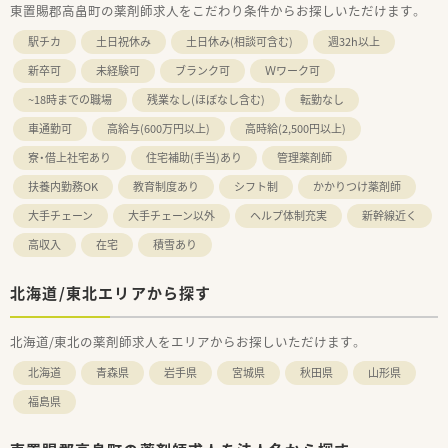
東置賜郡高畠町の薬剤師求人をこだわり条件からお探しいただけます。
駅チカ
土日祝休み
土日休み(相談可含む)
週32h以上
新卒可
未経験可
ブランク可
Ｗワーク可
~18時までの職場
残業なし(ほぼなし含む)
転勤なし
車通勤可
高給与(600万円以上)
高時給(2,500円以上)
寮・借上社宅あり
住宅補助(手当)あり
管理薬剤師
扶養内勤務OK
教育制度あり
シフト制
かかりつけ薬剤師
大手チェーン
大手チェーン以外
ヘルプ体制充実
新幹線近く
高収入
在宅
積雪あり
北海道/東北エリアから探す
北海道/東北の薬剤師求人をエリアからお探しいただけます。
北海道
青森県
岩手県
宮城県
秋田県
山形県
福島県