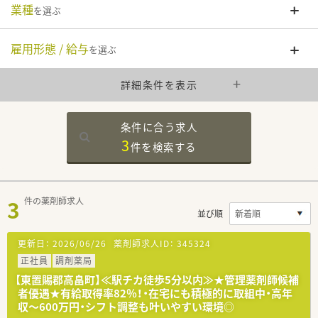
業種
を選ぶ
雇用形態 / 給与
を選ぶ
詳細条件を表示
条件に合う求人
3
件を
検索する
3
件の薬剤師求人
並び順
更新日：
2026/06/26
薬剤師求人ID：
345324
正社員
調剤薬局
【東置賜郡高畠町】≪駅チカ徒歩5分以内≫★管理薬剤師候補
者優遇★有給取得率82％！・在宅にも積極的に取組中・高年
収～600万円・シフト調整も叶いやすい環境◎