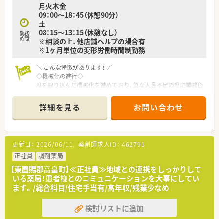
月火木金
09：00～18：45（休憩90分）
≪ 店舗の特長 ≫
土
JR高畠駅から徒歩5分圏内でお車通勤でも電車でも通勤しやす
08：15～13：15（休憩なし）
い立地です！
勤務
時間
※相談の上、他店舗ヘルプの場合有
新幹線停車駅ですので県外からお越しの方も帰省しやすい環境
※1ヶ月単位の変形労働時間制勤務
です。
内科をメインに応需しており、薬剤師は3名在籍しているため、
サポート体制も整っています。
＼ こんな特徴があります！ ／
◇機械化の進行◇
≪ こんな方にオススメ ≫
AIを取り込んだ機械化を進めており、急な人員不足の際に業務負
★管理薬剤師の経験を活かして働きたい方、あるいは今後目指し
担が増えないよう、
ている方
働きやすい環境づくりを重視しています。
詳細を見る
お問い合わせ
★ライフステージに合わせて長く働きたい方
★様々な店舗で幅広く学びたい方
◆在宅医療への積極参加◆
新規契約は増加傾向にありますが、まだまだ取り組みが及んでい
ない店舗もあるため、
更新日：
2026/06/11
薬剤師求人ID：
462791
同社では「在宅支援チーム」を設けており、在宅への疑問や契約
取得のサポートを行っています。
正社員
調剤薬局
【東置賜郡高畠町】≪正社員≫地域との連携をしっかりして
◇『一緒に成長する』ための研修制度◇
いる薬局！患者様とのコミュニケーションを大事にしてい
同社では医療事務の方と一緒に研修を行ってるのが特徴の1つ
ます。/総合科目/住宅手当有/高年収/残業少なめ
で、一緒に働く意識を持つために行っています。
そのため、同期との関係をしっかり築くことが出来ます。
検討リストに追加
他にも、海外研修や介護施設への研修も行っており、これからま
た開催する予定です。