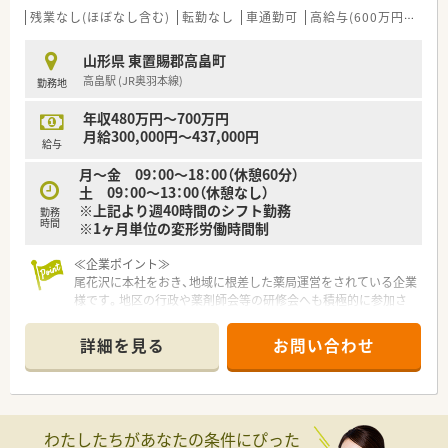
更に、今後を担う薬剤師へ成長して頂くために、elearning受講や
残業なし(ほぼなし含む)
転勤なし
車通勤可
高給与(600万円以上)
認定薬剤師資格取得の費用負担も行っています！
山形県 東置賜郡高畠町
◆着実にキャリアアップ◆
高畠駅 (JR奥羽本線)
勤務地
現場から本部でキャリアチェンジする方もいれば、エリアマネー
ジャーになる方など、今後のなりたい姿をサポートしています。
年収480万円～700万円
人事考課制度は、自身で立てた目標に対してのフィードバックと
月給300,000円～437,000円
なっているため、目標に向かってどうなりたいかなどを一緒に考
給与
えてくれる会社です！
月～金 09：00～18：00（休憩60分）
土 09：00～13：00（休憩なし）
※上記より週40時間のシフト勤務
≪ 企業紹介 ≫
勤務
時間
※1ヶ月単位の変形労働時間制
福島県に本社を構え、グループを合わせて196店舗展開していま
す。
≪企業ポイント≫
主に東北・東日本エリアを中心に店舗を構えており、山形県内に
尾花沢に本社をおき、地域に根差した薬局運営をされている企業
は24店舗ございます。
様です。地区の行政や薬剤師会等の研修会へも積極的に参加さ
薬局以外にも医薬品卸、介護領域、保育園の運営など多岐にわた
れており、地域と連携しております。社員の意見に耳を傾けてく
る経営を行っています。
れる代表者のもとで就業できます。社員の働き方にも柔軟に対
『よろこばれて、よろこぶ』をコンセプトにしており、お客様から
詳細を見る
お問い合わせ
応してくださり、腰を据えて１店舗でご就業の希望や、ラウンダ
はもちろんのこと、従業員からの声も反映し喜んで働けるような
ーとして各店舗を回りたいなど、社員の働きやすさを重視してい
環境づくりを行っています。
ます。
薬剤師の平均年齢は47歳で、新卒入社の方はほぼ100％の定着率
を誇っています！
≪薬局について≫
わたしたちがあなたの条件にぴった
総合病院の門前で幅広い処方に触れられる店舗です。1日あたり
≪ 薬局特徴 ≫