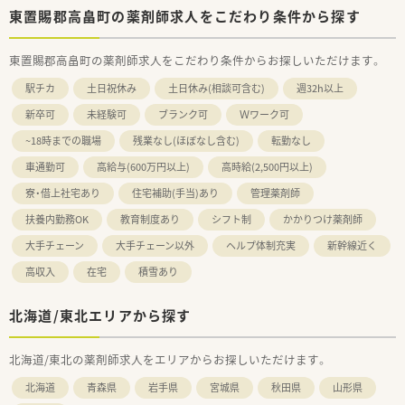
東置賜郡高畠町の薬剤師求人をこだわり条件から探す
東置賜郡高畠町の薬剤師求人をこだわり条件からお探しいただけます。
駅チカ
土日祝休み
土日休み(相談可含む)
週32h以上
新卒可
未経験可
ブランク可
Ｗワーク可
~18時までの職場
残業なし(ほぼなし含む)
転勤なし
車通勤可
高給与(600万円以上)
高時給(2,500円以上)
寮・借上社宅あり
住宅補助(手当)あり
管理薬剤師
扶養内勤務OK
教育制度あり
シフト制
かかりつけ薬剤師
大手チェーン
大手チェーン以外
ヘルプ体制充実
新幹線近く
高収入
在宅
積雪あり
北海道/東北エリアから探す
北海道/東北の薬剤師求人をエリアからお探しいただけます。
北海道
青森県
岩手県
宮城県
秋田県
山形県