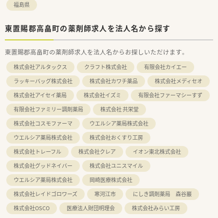
福島県
東置賜郡高畠町の薬剤師求人を法人名から探す
東置賜郡高畠町の薬剤師求人を法人名からお探しいただけます。
株式会社アルタックス
クラフト株式会社
有限会社カイエー
ラッキーバッグ株式会社
株式会社カワチ薬品
株式会社メディセオ
株式会社アイセイ薬局
株式会社イズミ
有限会社ファーマシーすず
有限会社ファミリー調剤薬局
株式会社 共栄堂
株式会社コスモファーマ
ウエルシア薬局株式会社
ウエルシア薬局株式会社
株式会社おくすり工房
株式会社トレーフル
株式会社クレア
イオン東北株式会社
株式会社グッドネイバー
株式会社ユニスマイル
ウエルシア薬局株式会社
岡崎医療株式会社
株式会社レイドゴロワーズ
寒河江市
にしき調剤薬局 森谷巖
株式会社OSCO
医療法人財団明理会
株式会社みらい工房