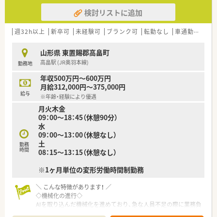
検討リストに追加
週32h以上
新卒可
未経験可
ブランク可
転勤なし
車通勤可
高給
山形県 東置賜郡高畠町
高畠駅 (JR奥羽本線)
勤務地
年収500万円～600万円
月給312,000円～375,000円
給与
※年齢・経験により優遇
月火木金
09：00～18：45（休憩90分）
水
09：00～13：00（休憩なし）
土
勤務
時間
08：15～13：15（休憩なし）
※1ヶ月単位の変形労働時間制勤務
＼ こんな特徴があります！ ／
◇機械化の進行◇
AIを取り込んだ機械化を進めており、急な人員不足の際に業務負
担が増えないよう、