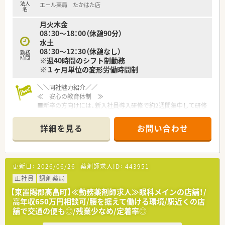
法人
エール薬局 たかはた店
☆在宅医療に携わった経験がある方、あるいは興味があり今後積
名
極的に取り組みたい方
月火木金
★管理薬剤師の経験を活かしたい方、あるいは今後目指している
08：30～18：00（休憩90分）
方
水土
☆かかりつけの経験がある方、目指していきたい方
08：30～12：30（休憩なし）
勤務
時間
※週40時間のシフト制勤務
※１ヶ月単位の変形労働時間制
≪ 薬局特徴 ≫
小児科クリニックが門前にあり、メインに応需しています。
1日あたり100枚前後対応しており、2名体制でサポートし合いな
＼＼同社魅力紹介／／
がら業務を進めています。
≪ 安心の教育体制 ≫
管理薬剤師が40代男性、勤務薬剤師20代後半の女性、他事務2名
■新卒の方向けには、新入社員導入研修で約2週間集中して研修
と和気あいあいとしている店舗です♪
が行われます。
■その後フォロー研修やスキルアップ勉強会もございます。
詳細を見る
お問い合わせ
≪ 企業紹介 ≫
※中途入社の方は、OJT研修として店舗の先輩社員から教えてい
福島県に本社を構え、グループを合わせて196店舗展開していま
ただきながら、業務を覚えていただきます！
す。
■社外研修として、ファーマシーセミナーや日本薬剤師会主催の
主に東北・東日本エリアを中心に店舗を構えており、山形県内に
研修会・学術大会にご希望がある方はご参加いただけます。
更新日：
2026/06/26
薬剤師求人ID：
443951
は24店舗ございます。
薬局以外にも医薬品卸、介護領域、保育園の運営など多岐にわた
≪ 長く働ける環境 ≫
正社員
調剤薬局
る経営を行っています。
◆有給休暇の取得や育児休暇など、従業員の皆さんが長く働ける
【東置賜郡高畠町】≪勤務薬剤師求人≫眼科メインの店舗！/
『よろこばれて、よろこぶ』をコンセプトにしており、お客様から
環境を整えております。
高年収650万円相談可/腰を据えて働ける環境/駅近くの店
はもちろんのこと、従業員からの声も反映し喜んで働けるような
◆シフトは本社が作成しており、店舗全体のバランスを見て、無
舗で交通の便も◎/残業少なめ/定着率◎
環境づくりを行っています。
理のない人数体制で勤務できるよう調整しております。
薬剤師の平均年齢は47歳で、新卒入社の方はほぼ100％の定着率
◆お互い様の風土が根付けており、有給休暇の取得率が80％以