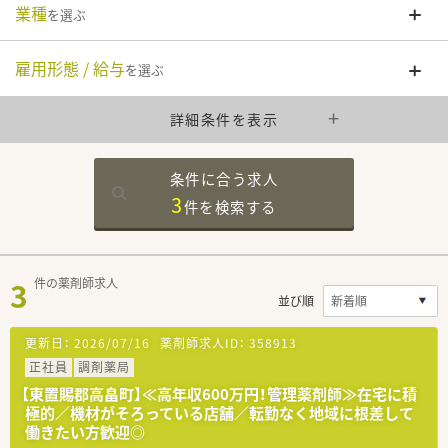
業種
を選ぶ
雇用形態 / 給与
を選ぶ
詳細条件を表示
条件に合う求人
3
件を
検索する
3
件の薬剤師求人
並び順
更新日：
2026/07/16
薬剤師求人ID：
358913
正社員
調剤薬局
【東置賜郡高畠町】≪高年収600万円！管理薬剤師≫在宅に積
極的／機材がそろっている店舗／転勤なく地域に根差して
働きたい方歓迎◎