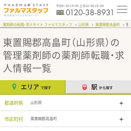
平日9：30-19：00 土日10：00-19：00
薬剤師の転職・求人サイト ファルマスタッフ
山形県
東置賜郡高畠町
管
東置賜郡高畠町（山形県）の
管理薬剤師
の薬剤師転職・求
人情報一覧
エリア
駅
で探す
から探す
都道府県
山形県
市区町村
東置賜郡高畠町