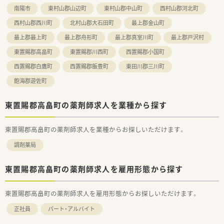
南陽市
東村山郡山辺町
東村山郡中山町
西村山郡河北町
西村山郡西川町
北村山郡大石田町
最上郡金山町
最上郡最上町
最上郡舟形町
最上郡真室川町
最上郡戸沢村
東置賜郡高畠町
東置賜郡川西町
西置賜郡小国町
西置賜郡白鷹町
西置賜郡飯豊町
東田川郡三川町
飽海郡遊佐町
東置賜郡高畠町の薬剤師求人を業種から探す
東置賜郡高畠町の薬剤師求人を業種からお探しいただけます。
調剤薬局
東置賜郡高畠町の薬剤師求人を雇用形態から探す
東置賜郡高畠町の薬剤師求人を雇用形態からお探しいただけます。
正社員
パート・アルバイト