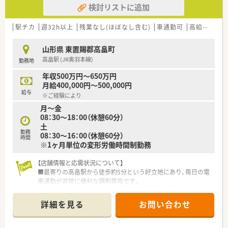
検討リストに追加
を誇っています！
上と高水準です。
◆育児休暇取得率は90％以上で、男性の育休実績もあり、お仕事
とプライベートの両立が図れる環境です。
駅チカ
週32h以上
残業なし(ほぼなし含む)
車通勤可
高給与(600万円以上)
≪ 企業について ≫
山形県 東置賜郡高畠町
福島県郡山市に本社をおき、福島県を中心とし多数店舗展開して
高畠駅 (JR奥羽本線)
勤務地
いる薬局です。
地域に根ざした店舗展開をベースに、地域医療に開かれた薬局作
年収500万円～650万円
りを目指しています。
月給400,000円～500,000円
同じエリアに複数店舗があることが多く、通勤範囲内でさまざま
給与
※ご経験により
な経験を積んでいただけます。
月～金
08：30～18：00（休憩60分）
≪ 店舗の特長 ≫
土
JR高畠駅から徒歩5分圏内でお車通勤でも電車でも通勤しやす
勤務
08：30～16：00（休憩60分）
い立地です！
時間
※1ヶ月単位の変形労働時間制勤務
新幹線停車駅ですので県外からお越しの方も帰省しやすい環境
です。
内科をメインに応需しており、薬剤師は3名在籍しているため、
【店舗情報と応需状況について】
サポート体制も整っています。
■最寄りの高畠駅から徒歩約5分という好立地にあり、毎日の電
車通勤が非常に便利な調剤薬局です。
≪ こんな方にオススメ ≫
■主な応需科目は眼科となっており、1日あたりの処方箋枚数は
★管理薬剤師の経験を活かして働きたい方、あるいは今後目指し
約100枚と比較的多い状況です。
詳細を見る
お問い合わせ
ている方
■処方箋は眼科が中心ですが施設調剤も行っており、数をこなす
★ライフステージに合わせて長く働きたい方
ことでスピーディーに学べる環境です。
★様々な店舗で幅広く学びたい方