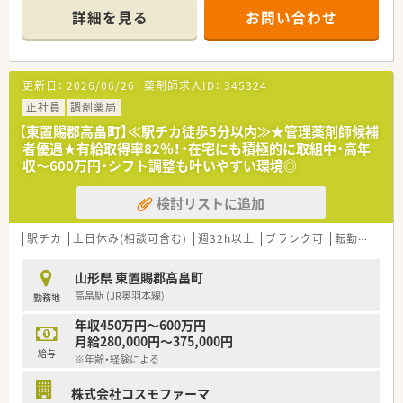
働きやすい環境づくりを重視しています。
詳細を見る
お問い合わせ
◆在宅医療への積極参加◆
新規契約は増加傾向にありますが、まだまだ取り組みが及んでい
ない店舗もあるため、
更新日：
2026/06/26
薬剤師求人ID：
345324
同社では「在宅支援チーム」を設けており、在宅への疑問や契約
取得のサポートを行っています。
正社員
調剤薬局
【東置賜郡高畠町】≪駅チカ徒歩5分以内≫★管理薬剤師候補
◇『一緒に成長する』ための研修制度◇
者優遇★有給取得率82％！・在宅にも積極的に取組中・高年
同社では医療事務の方と一緒に研修を行ってるのが特徴の1つ
収～600万円・シフト調整も叶いやすい環境◎
で、一緒に働く意識を持つために行っています。
そのため、同期との関係をしっかり築くことが出来ます。
検討リストに追加
他にも、海外研修や介護施設への研修も行っており、これからま
た開催する予定です。
更に、今後を担う薬剤師へ成長して頂くために、elearning受講や
駅チカ
土日休み(相談可含む)
週32h以上
ブランク可
転勤なし
認定薬剤師資格取得の費用負担も行っています！
山形県 東置賜郡高畠町
◆着実にキャリアアップ◆
高畠駅 (JR奥羽本線)
勤務地
現場から本部でキャリアチェンジする方もいれば、エリアマネー
ジャーになる方など、今後のなりたい姿をサポートしています。
年収450万円～600万円
人事考課制度は、自身で立てた目標に対してのフィードバックと
月給280,000円～375,000円
なっているため、目標に向かってどうなりたいかなどを一緒に考
給与
※年齢・経験による
えてくれる会社です！
株式会社コスモファーマ
＼ こんな方を歓迎します！ ／