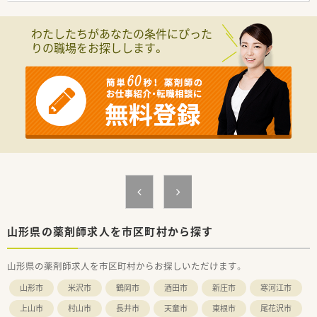
【法人特徴について】
■代表者は40代と若く社内の風通しが非常に良いため、意見や
わたしたちがあなたの条件にぴった
アイデアを提案しやすい環境です。
りの職場をお探しします。
■スタッフ全員が気持ちよく働ける店舗づくりを目指しており、
一人ひとりの意見を尊重しています。
■将来的に自分の店舗を持ちたい方を応援する独立支援制度が
あり、若手を中心に活気があります。
【想定される業務内容】
■店舗内における調剤業務をはじめ、処方箋の監査や患者様への
丁寧な服薬指導などを担当します。
■眼科の処方箋がメインとなるため、特定の分野における専門的
な知識を集中的に深めることができます。
■調剤事務スタッフも2名在籍しており、処方箋入力などのサポ
ート体制がしっかりと整っています。
山形県の薬剤師求人を市区町村から探す
山形県の薬剤師求人を市区町村からお探しいただけます。
山形市
米沢市
鶴岡市
酒田市
新庄市
寒河江市
上山市
村山市
長井市
天童市
東根市
尾花沢市