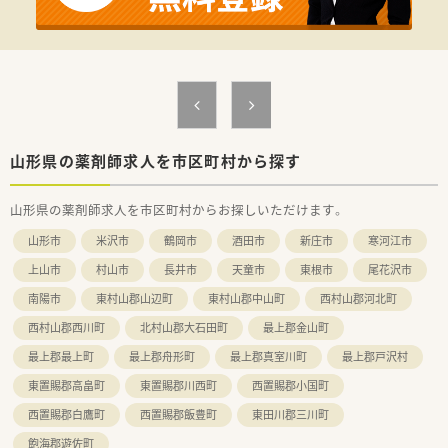
山形県の薬剤師求人を市区町村から探す
山形県の薬剤師求人を市区町村からお探しいただけます。
山形市
米沢市
鶴岡市
酒田市
新庄市
寒河江市
上山市
村山市
長井市
天童市
東根市
尾花沢市
南陽市
東村山郡山辺町
東村山郡中山町
西村山郡河北町
西村山郡西川町
北村山郡大石田町
最上郡金山町
最上郡最上町
最上郡舟形町
最上郡真室川町
最上郡戸沢村
東置賜郡高畠町
東置賜郡川西町
西置賜郡小国町
西置賜郡白鷹町
西置賜郡飯豊町
東田川郡三川町
飽海郡遊佐町