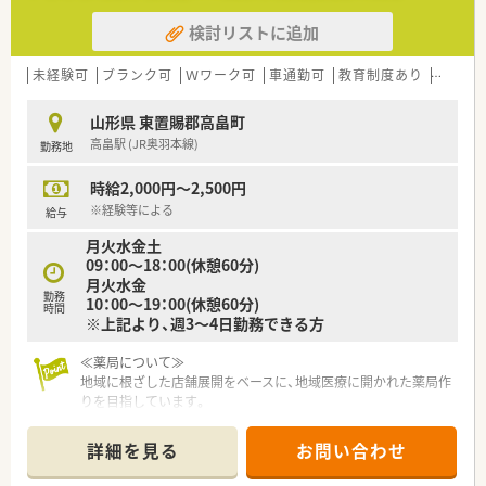
検討リストに追加
未経験可
ブランク可
Ｗワーク可
車通勤可
教育制度あり
大手チ
山形県 東置賜郡高畠町
高畠駅 (JR奥羽本線)
勤務地
時給2,000円～2,500円
※経験等による
給与
月火水金土
09：00～18：00(休憩60分)
月火水金
勤務
10：00～19：00(休憩60分)
時間
※上記より、週3～4日勤務できる方
≪薬局について≫
地域に根ざした店舗展開をベースに、地域医療に開かれた薬局作
りを目指しています。
福島県内をはじめとして多数展開中の地元の企業様です。
詳細を見る
お問い合わせ