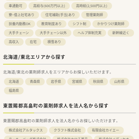
車通勤可
高給与(600万円以上)
高時給(2,500円以上)
寮・借上社宅あり
住宅補助(手当)あり
管理薬剤師
扶養内勤務OK
教育制度あり
シフト制
かかりつけ薬剤師
大手チェーン
大手チェーン以外
ヘルプ体制充実
新幹線近く
高収入
在宅
積雪あり
北海道/東北エリアから探す
北海道/東北の薬剤師求人をエリアからお探しいただけます。
北海道
青森県
岩手県
宮城県
秋田県
山形県
福島県
東置賜郡高畠町の薬剤師求人を法人名から探す
東置賜郡高畠町の薬剤師求人を法人名からお探しいただけます。
株式会社アルタックス
クラフト株式会社
有限会社カイエー