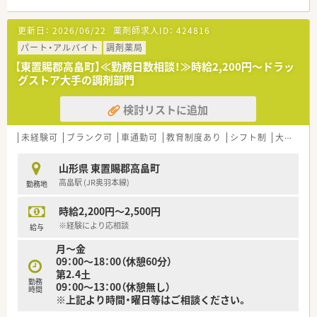
更新日：
2026/06/22
薬剤師求人ID：
424816
パート・アルバイト
調剤薬局
【東置賜郡高畠町】≪勤務日数相談！≫時給2,200円～ドラッ
グストア大手の調剤部門
検討リストに追加
未経験可
ブランク可
車通勤可
教育制度あり
シフト制
大手チェーン
山形県 東置賜郡高畠町
高畠駅 (JR奥羽本線)
勤務地
時給2,200円～2,500円
※経験により応相談
給与
月～金
09：00～18：00（休憩60分）
第2.4土
勤務
09：00～13：00（休憩無し）
時間
※上記より時間・曜日等はご相談ください。