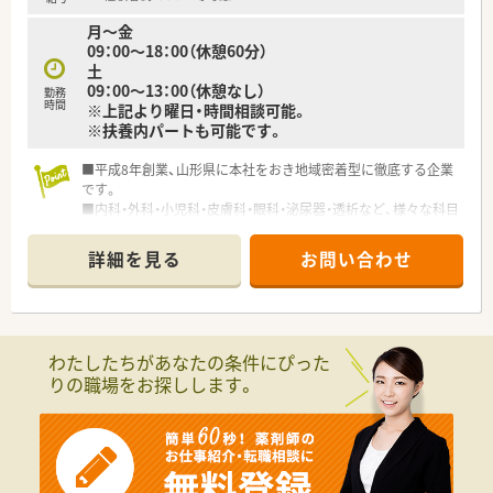
月～金
09：00～18：00（休憩60分）
土
09：00～13：00（休憩なし）
勤務
時間
※上記より曜日・時間相談可能。
※扶養内パートも可能です。
■平成8年創業、山形県に本社をおき地域密着型に徹底する企業
です。
■内科・外科・小児科・皮膚科・眼科・泌尿器・透析など、様々な科目
に触れることが出来、スキルアップ・スキル維持にもピッタリな
環境です。
詳細を見る
お問い合わせ
■年齢不問、若手からベテランまでが活躍する企業です。勉強し
て地域に貢献したい方、歓迎いたします。
わたしたちがあなたの条件にぴった
りの職場をお探しします。