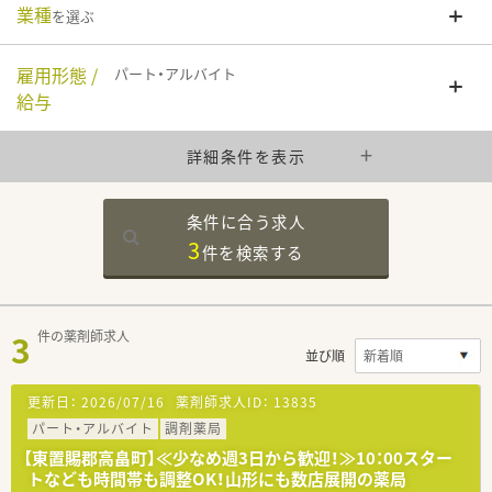
業種
を選ぶ
雇用形態 /
パート・アルバイト
給与
詳細条件を表示
条件に合う求人
3
件を
検索する
3
件の薬剤師求人
並び順
更新日：
2026/07/16
薬剤師求人ID：
13835
パート・アルバイト
調剤薬局
【東置賜郡高畠町】≪少なめ週3日から歓迎！≫10：00スター
トなども時間帯も調整OK！山形にも数店展開の薬局