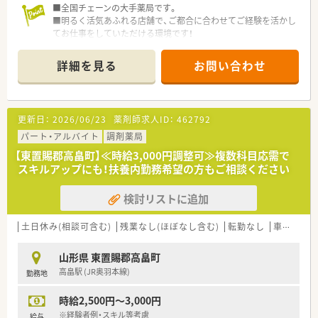
■全国チェーンの大手薬局です。
■明るく活気あふれる店舗で、ご都合に合わせてご経験を活かし
てお仕事をしていただける環境です！
■各エリアにもアクセスしやすい国道沿いの立地で、通勤もしや
すいです。
詳細を見る
お問い合わせ
更新日：
2026/06/23
薬剤師求人ID：
462792
パート・アルバイト
調剤薬局
【東置賜郡高畠町】≪時給3,000円調整可≫複数科目応需で
スキルアップにも！扶養内勤務希望の方もご相談ください
検討リストに追加
土日休み(相談可含む)
残業なし(ほぼなし含む)
転勤なし
車通勤可
山形県 東置賜郡高畠町
高畠駅 (JR奥羽本線)
勤務地
時給2,500円～3,000円
※経験者例・スキル等考慮
給与