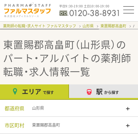
平日9：30-19：00 土日10：00-19：00
薬剤師の転職・求人サイト ファルマスタッフ
山形県
東置賜郡高畠町
パ
東置賜郡高畠町（山形県）の
パート・アルバイト
の薬剤師
転職・求人情報一覧
エリア
駅
で探す
から探す
都道府県
山形県
市区町村
東置賜郡高畠町