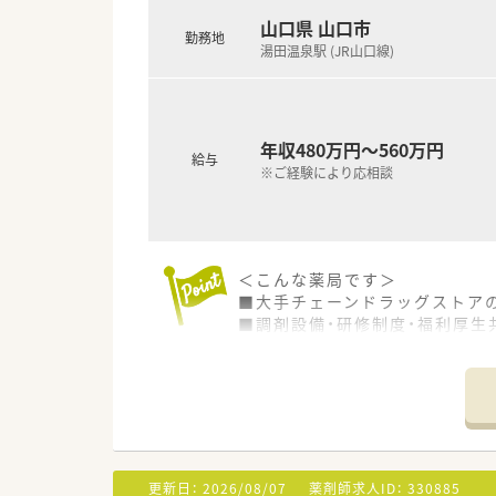
■大手ならではの研修制度・福
■調剤過誤の削減にも力を入れ
山口県 山口市
勤務地
■調剤とドラッグ同時勤務はな
湯田温泉駅 (JR山口線)
■キャリアステップを支援（薬局
■残業時間も少ないのが特徴です
■有給消化率は80%以上とな
■平均年齢34歳となります。
年収480万円～560万円
給与
※ご経験により応相談
＜こんな方にもオススメ＞
■長期的に安定した環境で働き
■勤務薬剤師として調剤をする
■産育休や子育てしながらの勤
■新規開局に携わってみたい方
＜こんな薬局です＞
■大手チェーンドラッグストア
■調剤設備・研修制度・福利厚生
■電子マネーの利用やクレジッ
＜業務内容＞
■処方箋による調剤業務、服薬
■2024年7月オープンしており
■近隣のクリニックより複数の
更新日：
2026/08/07
薬剤師求人ID：
330885