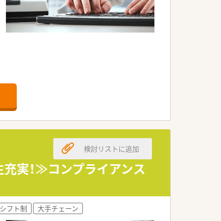
にとっての魅力の一つです。
検討リストに追加
生充実！≫コンプライアンス
ルが身に付くよう各種研修・勉強会が実
シフト制
大手チェーン