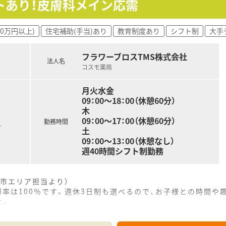
トあり！皮膚科メイン応需
00万円以上)
住宅補助(手当)あり
教育制度あり
シフト制
大手
フラワーブロスTMS株式会社
法人名
コスモ薬局
月火水金
09：00～18：00（休憩60分）
木
09：00～17：00（休憩60分）
勤務時間
す
土
09：00～13：00（休憩なし）
週40時間シフト制勤務
市エリア担当より）
帰率は100％です。週休3日制も選べるので、お子様との時間や
よ。