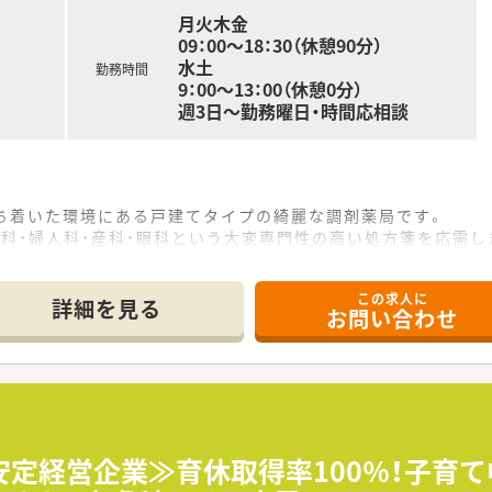
月火木金
09：00～18：30（休憩90分）
くご勤務したい方
水土
勤務時間
メリハリをつけて勤務したい方
9：00～13：00（休憩0分）
週3日～勤務曜日・時間応相談
落ち着いた環境にある戸建てタイプの綺麗な調剤薬局です。
科・婦人科・産科・眼科という大変専門性の高い処方箋を応需し
程度で、複数の薬剤師と事務員で、ゆとりを持って丁寧に対応して
この求人に
て】
詳細を見る
お問い合わせ
になります。
的好奇心を持ち、主体的に学ぶ意欲のある方を歓迎します。
クリニックのスタッフと良好な関係を築いてくださる方を求めて
十分に考慮し、面接を通じて話し合いの上で給与を決定します。
るよう、退職金制度の導入を前向きに検討・協議しています。
安定経営企業≫育休取得率100％！子育
ト調整にも柔軟に対応しており、子育て中の方も働きやすい環境