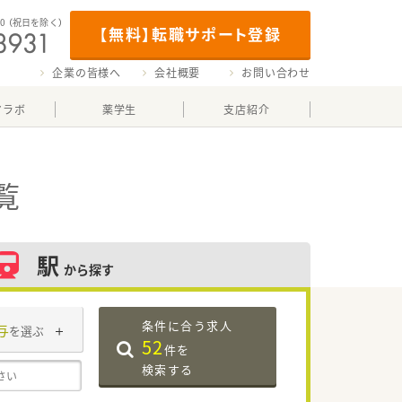
00
（祝日を除く）
【無料】転職サポート登録
企業の皆様へ
会社概要
お問い合わせ
マラボ
薬学生
支店紹介
覧
駅
から探す
条件に合う求人
与
を選ぶ
52
件を
検索する