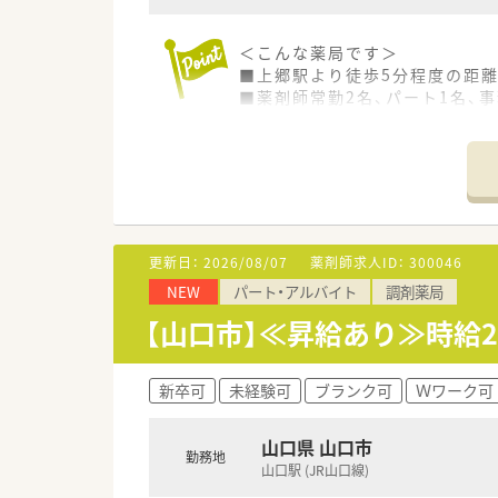
＜こんな薬局です＞
■上郷駅より徒歩5分程度の距
■薬剤師常勤2名、パート1名、
＜業務内容＞
■近隣のクリニックより内科を
■在宅は施設在宅のみとなりま
■処方箋枚数は約40～50枚/日
＜研修制度＞
更新日：
2026/08/07
薬剤師求人ID：
300046
■現場の先輩薬剤師より指導を
NEW
パート・アルバイト
調剤薬局
＜法人特徴＞
【山口市】≪昇給あり≫時給2
■山口市に3店舗、宇部市に1店
■1人で業務を完結するのではな
■ドクターとの関係性も非常に
新卒可
未経験可
ブランク可
Ｗワーク可
■ベテラン社員が多いため、未
■スタッフ同士仲が良く、切磋
山口県 山口市
■子育て中の女性薬剤師さんも
勤務地
山口駅 (JR山口線)
■薬剤師会・eーラーニング加入
■社長のお気持ちとして残業を