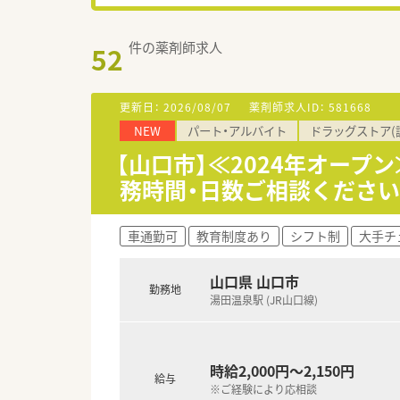
件の薬剤師求人
52
更新日：
2026/08/07
薬剤師求人ID：
581668
NEW
パート・アルバイト
ドラッグストア(
【山口市】≪2024年オープ
務時間・日数ご相談ください
車通勤可
教育制度あり
シフト制
大手チ
山口県 山口市
勤務地
湯田温泉駅 (JR山口線)
時給2,000円～2,150円
給与
※ご経験により応相談