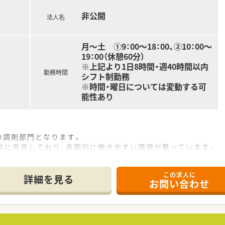
利厚生が充実。安定雇用を望まれる方にぴったりの環境が整って
ている企業です（インシデント発生状況チェックなど）
非公開
法人名
いため、ご希望に併せた働き方を実現できます。
長や会社全体の運営管理（PSV）など）
（全体平均残業時間 約5~8時間）
月～土 ①9：00～18：00、②10：00～
り、ライフワークバランスを大切にして頂きながらのご勤務が可
19：00（休憩60分）
非常に若さ溢れるドラッグストアチェーン。明るくお仕事しやす
※上記より1日8時間・週40時間以内
勤務時間
シフト制勤務
※時間・曜日については変動する可
たい方
能性あり
だけでなく将来的に様々なキャリアを積みたい方
務など、ライフスタイルに応じた業務支援を受けたい方
の調剤部門となります。
共に充実しており、長期的に働きやすい環境が整っています。
トカード決済、ポイント付与など大手ならではの便利さも患者様
この求人に
詳細を見る
お問い合わせ
指導、薬剤情報の提供など
ます。
科目を応需します。