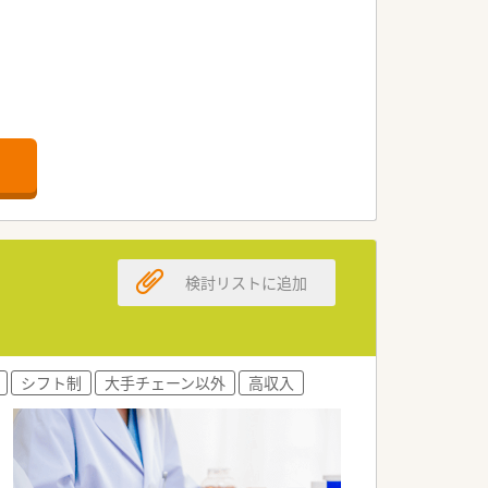
検討リストに追加
あれば全員で解決していく環境です。
できています。
シフト制
大手チェーン以外
高収入