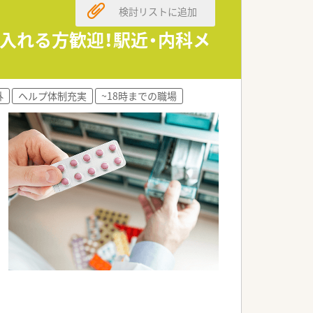
検討リストに追加
ルが身に付くよう各種研修・勉強会が実
で入れる方歓迎！駅近・内科メ
外
ヘルプ体制充実
~18時までの職場
います。
能となります。
い環境です。