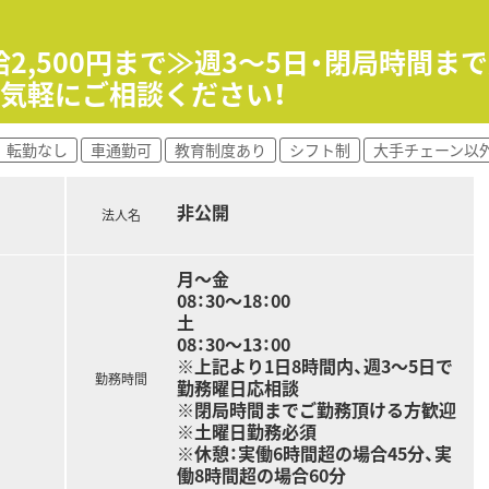
応じた段階別の研修まで、これから活躍する薬剤師に必要なスキ
2,500円まで≫週3～5日・閉局時間ま
気軽にご相談ください！
トアを展開する大手チェーンです。
転勤なし
車通勤可
教育制度あり
シフト制
大手チェーン以
利厚生が充実。安定雇用を望まれる方にぴったりの環境が整って
ている企業です（インシデント発生状況チェックなど）
いため、ご希望に併せた働き方を実現できます。
非公開
法人名
長や会社全体の運営管理（PSV）など）
（全体平均残業時間 約5~8時間）
り、ライフワークバランスを大切にして頂きながらのご勤務が可
月～金
非常に若さ溢れるドラッグストアチェーン。明るくお仕事しやす
08：30～18：00
土
08：30～13：00
たい方
※上記より1日8時間内、週3～5日で
だけでなく将来的に様々なキャリアを積みたい方
勤務時間
勤務曜日応相談
務など、ライフスタイルに応じた業務支援を受けたい方
※閉局時間までご勤務頂ける方歓迎
※土曜日勤務必須
※休憩：実働6時間超の場合45分、実
働8時間超の場合60分