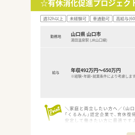
☆有休消化促進プロジェク
週32h以上
未経験可
車通勤可
高給与(6
山口県 山口市
勤務地
湯田温泉駅 (JR山口線)
年収492万円～650万円
給与
※経験・年齢・就業条件により考慮しま
＼家庭と両立したい方へ／（山口
「くるみん」認定企業で、育休復
安定して働きたい方に最適です
【店舗情報と応需状況について】