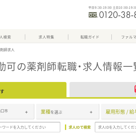
平日9：30-19：00 土日10：00-19：
人検索
求人特集
転職ガイド
ファル
勤可
の薬剤師転職・求人情報一
す
業種
雇用形態 / 給
山口市
を選ぶ
求人IDで検索