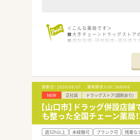
＜こんな薬局です＞
■大手チェーンドラッグストア
■調剤設備・研修制度・福利厚生
■電子マネーの利用やクレジッ
＜業務内容＞
■処方箋による調剤業務、服薬
■2024年7月オープンになりま
新規立上げに携わることがで
更新日：
2026/08/07
薬剤師求人ID：
568968
■近隣のクリニックより複数の
NEW
正社員
ドラッグストア(調剤あり)
＜研修制度＞
【山口市】ドラッグ併設店舗
■入社時の研修からキャリアに
も整った全国チェーン薬局
施されています。
＜法人特徴＞
週32h以上
未経験可
ブランク可
残業な
■全国に調剤薬局・ドラッグス