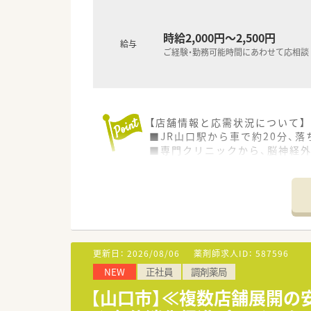
＜こんな方にもおすすめ＞
時給2,000円～2,500円
■地域に根付いた調剤薬局で長
給与
ご経験・勤務可能時間にあわせて応相談
■プライベートも重視しながら
【店舗情報と応需状況について】
■JR山口駅から車で約20分、
■専門クリニックから、脳神経外
■処方箋枚数は1日30～40枚
【募集背景と求める人物像につい
■今回は、店舗異動に伴う募集
■専門的な処方が多いため、知
■落ち着いた環境で、患者様や
更新日：
2026/08/06
薬剤師求人ID：
587596
【求人情報について】
NEW
正社員
調剤薬局
■これまでのご経験や専門性を
■現在、職員が安心して長く働け
【山口市】≪複数店舗展開の
■学校行事などに合わせたシフ