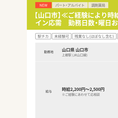
NEW
パート・アルバイト
調剤薬局
＜研修制度＞
■入社時の研修からキャリアに
【山口市】≪ご経験により時給
施されています。
イン応需 勤務日数・曜日お
＜法人特徴＞
■全国に調剤薬局・ドラッグス
駅チカ
未経験可
残業なし(ほぼなし含む)
■大手ならではの研修制度・福
■調剤過誤の削減にも力を入れ
■調剤とドラッグ同時勤務はな
山口県 山口市
勤務地
■キャリアステップを支援（薬局
上郷駅 (JR山口線)
■残業時間も少ないのが特徴です
■有給消化率は80%以上とな
■平均年齢34歳となります。
＜こんな方にもオススメ＞
■長期的に安定した環境で働き
時給2,200円～2,500円
■勤務薬剤師として調剤をする
給与
※ご経験にあわせて応相談
■産育休や子育てしながらの勤
■新規開局に携わってみたい方