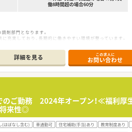
働8時間超の場合60分
の調剤部門となります。
共に充実しており、長期的に働きやすい環境が整っています。
トカード決済、ポイント付与など大手ならではの便利さも患者様
この求人に
詳細を見る
お問い合わせ
指導、薬剤情報の提供など
す。
きます。
科目を応需します。
でのご勤務 2024年オープン！≪福利厚
応じた段階別の研修まで、これから活躍する薬剤師に必要なスキ
！将来性◎
し(ほぼなし含む)
車通勤可
住宅補助(手当)あり
教育制度あり
トアを展開する大手チェーンです。