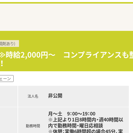
調剤あり)
ン≫時給2,000円～ コンプライアンス
！
ェーン
非公開
法人名
月～土 9：00～19：00
※上記より1日8時間内・週40時間以
内で勤務時間・曜日応相談
勤務時間
※休憩：実働6時間超の場合45分、実