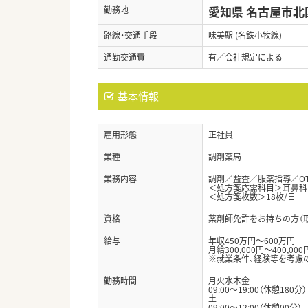
愛知県 名古屋市北
勤務地
路線・交通手段
味美駅 (名鉄小牧線)
通勤交通費
有／会社規定による
基本情報
雇用形態
正社員
業種
調剤薬局
業務内容
調剤／監査／服薬指導／O
＜処方箋応需科目＞耳鼻科
＜処方箋枚数＞18枚/日
資格
薬剤師免許をお持ちの方（
給与
年収450万円～600万円
月給300,000円～400,000
※就業条件、経験等を考慮
勤務時間
月火水木金
09:00～19:00（休憩180分）
土
09:00～12:00（休憩00分）