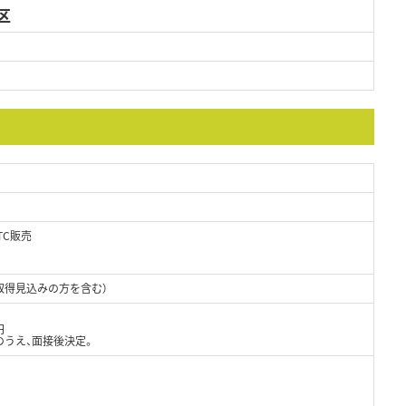
区
TC販売
取得見込みの方を含む）
円
のうえ、面接後決定。