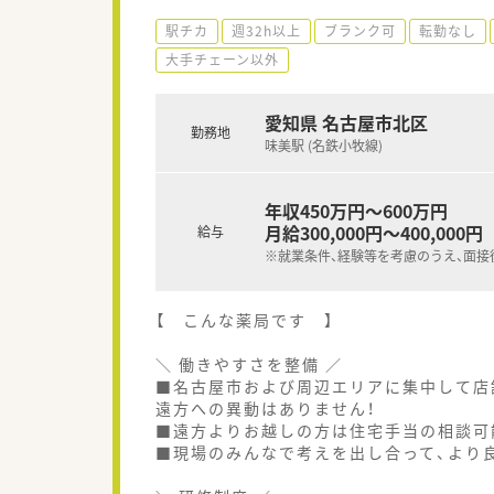
駅チカ
週32h以上
ブランク可
転勤なし
大手チェーン以外
愛知県 名古屋市北区
勤務地
味美駅 (名鉄小牧線)
年収450万円～600万円
月給300,000円～400,000円
給与
※就業条件、経験等を考慮のうえ、面接
【 こんな薬局です 】
＼ 働きやすさを整備 ／
■名古屋市および周辺エリアに集中して店
遠方への異動はありません！
■遠方よりお越しの方は住宅手当の相談可
■現場のみんなで考えを出し合って、より