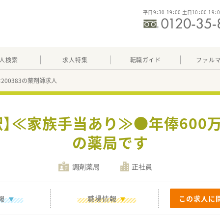
平日9：30-19：00 土日10：00-19：
人検索
求人特集
転職ガイド
ファル
：200383の薬剤師求人
駅】≪家族手当あり≫●年俸600
の薬局です
調剤薬局
正社員
報
職場情報
この求人に