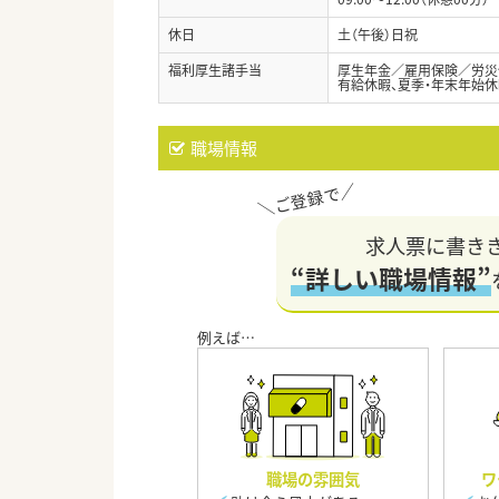
休日
土（午後）日祝
福利厚生諸手当
厚生年金／雇用保険／労災
有給休暇、夏季・年末年始休
職場情報
求人票に書き
“詳しい職場情報”
職場の雰囲気
ワ