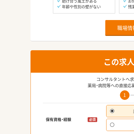
助け合う風土がある
お
年齢や性別の壁がない
残
職場情
この求
コンサルタントへ求
薬局・病院等への直接応
1
保有資格・経験
必須