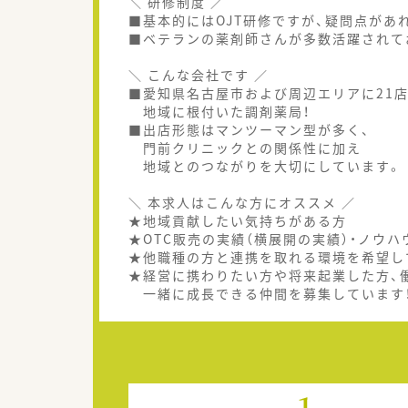
＼ 研修制度 ／
■基本的にはOJT研修ですが、疑問点があ
■ベテランの薬剤師さんが多数活躍されて
＼ こんな会社です ／
■愛知県名古屋市および周辺エリアに21
地域に根付いた調剤薬局！
■出店形態はマンツーマン型が多く、
門前クリニックとの関係性に加え
地域とのつながりを大切にしています。
＼ 本求人はこんな方にオススメ ／
★地域貢献したい気持ちがある方
★OTC販売の実績（横展開の実績）・ノウ
★他職種の方と連携を取れる環境を希望し
★経営に携わりたい方や将来起業した方、
一緒に成長できる仲間を募集しています