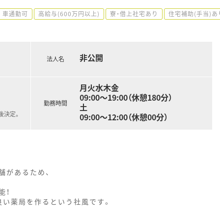
車通勤可
高給与(600万円以上)
寮・借上社宅あり
住宅補助(手当)あ
非公開
法人名
月火水木金
09:00～19:00（休憩180分）
勤務時間
土
後決定。
09:00～12:00（休憩00分）
舗があるため、
能！
良い薬局を作るという社風です。