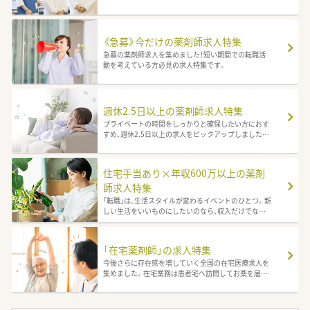
院、企業から調剤へチャレンジしたい！ 5～10年後に向
けてキャリアアップしていきたい！ 調剤業務に必要な
知識や技術は、勉強会、e-ラーニング、OJT研修のマンツ
ーマンサポート等がある職場が多数。 大手薬局の安定
《急募》今だけの薬剤師求人特集
した制度に興味があるけれど、全国転勤には不安があ
急募の薬剤師求人を集めました！短い期間での転職活
る方も柔軟に対応が可能です。 詳細はお気軽にお問い
動を考えている方必見の求人特集です。
合わせください。
週休2.5日以上の薬剤師求人特集
プライベートの時間をしっかりと確保したい方におす
すめ、週休2.5日以上の求人をピックアップしました。
お休みや生活スタイルにこだわりたい方も安心でき
る、常時複数名体制・他店からのヘルプ体制ありなどお
休みが取りやすい職場多数あります！
住宅手当あり×年収600万以上の薬剤
師求人特集
「転職」は、生活スタイルが変わるイベントのひとつ。新
しい生活をいいものにしたいのなら、収入だけでなく
福利厚生の手厚さも見ることがポイントです。 今回
は、＜年収600万円以上＞×＜住宅手当あり＞の求人を
ご紹介。住宅手当は、一人暮らしの方や新生活を始める
「在宅薬剤師」の求人特集
方にとってとても大きな味方になるでしょう。人気条
今後さらに存在感を増していく全国の在宅医療求人を
件のためすぐに応募締め切りになる場合も！気になる
集めました。在宅業務は患者宅へ訪問してお薬を届け
求人があればお早めにお問い合わせください。
る以外に、薬剤の管理や服薬指導、注射剤の扱いや緩和
ケアまで幅広い経験ができ、地域医療を担うやりがい
のあるお仕事です。