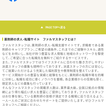
PAGE TOPへ戻る
薬剤師の求人・転職サイト ファルマスタッフとは？
ファルマスタッフは、薬剤師の求人・転職支援サイトです。求職者である薬
剤師のキャリアプラン、ご希望の諸条件、これまでのご経験やスキル、適性
などをお伺いし、当社が持つ豊富な求人情報と地域のネットワークを駆使
して、ご希望に合った転職先を無料でご紹介するサービスです。
また、ファルマスタッフではライフスタイルに合わせた働き方がしやすい
派遣スタッフの募集も随時行っております。派遣スタッフの方には安心し
てご就業いただけるよう充実した福利厚生や教育制度を整えています。
サービス開始からの豊富な実績と経験をもとに、薬剤師の転職市場を的確
に分析し、転職を成功に導くノウハウを蓄積。各企業様からの信頼も厚く、
限定求人などの募集も行っています。
そんなファルマスタッフの掲載求人数は、業界最大級。全国12拠点の情報
網により得た幅広い求人を豊富にご提供しております。ファルマスタッフ
はお仕事を探している薬剤師の皆様が満足できる職場に巡り合えるよう、
一人一人のご状況に合わせたサポートをご提供いたします。ぜひファルマ
スタッフへご相談ください。