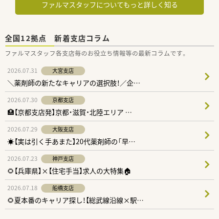
ファルマスタッフについてもっと詳しく知る
全国12拠点 新着支店コラム
ファルマスタッフ各⽀店毎のお役⽴ち情報等の最新コラムです。
2026.07.31
大宮支店
＼薬剤師の新たなキャリアの選択肢！／企…
2026.07.30
京都支店
🏥【京都支店発】京都・滋賀・北陸エリア …
2026.07.29
大阪支店
☀️【実は引く手あまた】20代薬剤師の「早…
2026.07.23
神戸支店
🌻【兵庫県】×【住宅手当】求人の大特集🏠
2026.07.18
船橋支店
🌻夏本番のキャリア探し！【総武線沿線×駅…