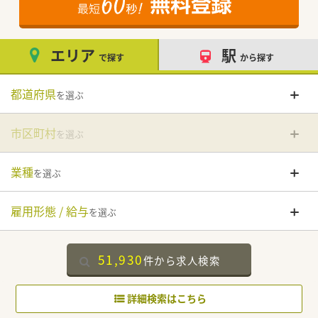
エリア
駅
で探す
から探す
都道府県
を選ぶ
市区町村
を選ぶ
業種
を選ぶ
雇用形態 / 給与
を選ぶ
51,930
件
から求人検索
詳細検索はこちら