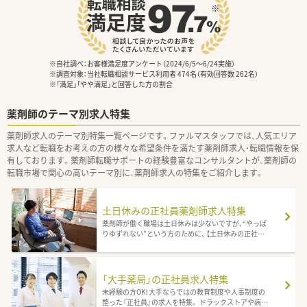
※自社調べ：お客様満足度アンケート（2024/6/5〜6/24実施）
※調査対象：当社転職相談サービス利用者 474名（有効回答数 262名）
※「満足」「やや満足」と回答した方の割合
薬剤師のテーマ別求人特集
薬剤師求人のテーマ別特集一覧ページです。ファルマスタッフでは、人気エリア
求人など転職をお考えの方の様々な希望条件を満たす薬剤師求人・転職情報を保
有しております。薬剤師転職サポートの経験豊富なコンサルタントが、薬剤師の
転職市場で関心の高いテーマ別に、薬剤師求人の特集をご紹介します。
土日休みの正社員薬剤師求人特集
薬剤師が働く職場は土日休みは少ないですが、“やっぱ
りゆずれない”という方のために、 【土日休みの正社員
求人】をピックアップしました。
「大手薬局」の正社員求人特集
未経験の方OK！大手ならではの教育制度や人事制度の
整った『正社員』の求人を特集。 ドラックストアや病