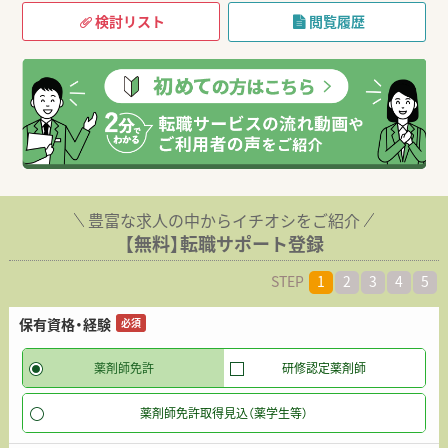
検討リスト
閲覧履歴
豊富な求人の中からイチオシをご紹介
【無料】転職サポート登録
STEP
1
2
3
4
5
保有資格・経験
必須
薬剤師免許
研修認定薬剤師
薬剤師免許取得見込（薬学生等）