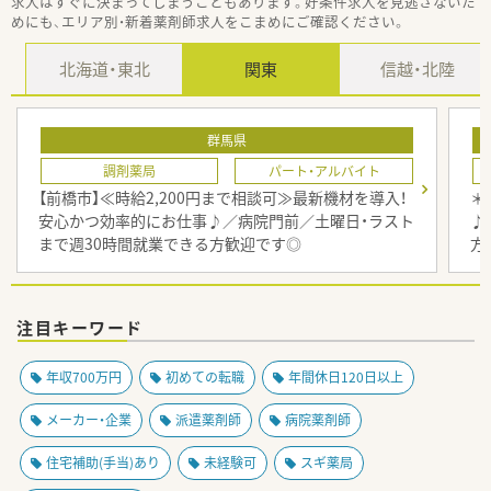
求人はすぐに決まってしまうこともあります。好条件求人を見逃さないた
めにも、エリア別・新着薬剤師求人をこまめにご確認ください。
北海道・東北
関東
信越・北陸
群馬県
調剤薬局
パート・アルバイト
【前橋市】≪時給2,200円まで相談可≫最新機材を導入！
＊
安心かつ効率的にお仕事♪／病院門前／土曜日・ラスト
♪
まで週30時間就業できる方歓迎です◎
方
注目キーワード
年収700万円
初めての転職
年間休日120日以上
メーカー・企業
派遣薬剤師
病院薬剤師
住宅補助(手当)あり
未経験可
スギ薬局