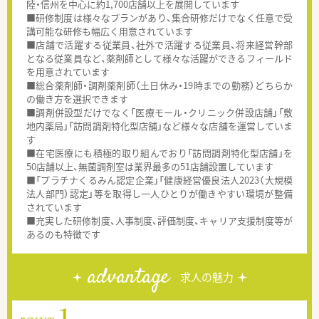
陸・信州を中心に約1,700店舗以上を展開しています
■研修制度は様々なプランがあり、集合研修だけでなく任意で受
講可能な研修も幅広く用意されています
■店舗で活躍する従業員、社外で活躍する従業員、将来経営幹部
となる従業員など、薬剤師として様々な活躍ができるフィールド
を用意されています
■総合薬剤師・調剤薬剤師（土日休み・19時までの勤務）どちらか
の働き方を選択できます
■調剤併設型だけでなく「医療モール・クリニック併設店舗」「敷
地内薬局」「訪問調剤特化型店舗」など様々な店舗を運営していま
す
■在宅医療にも積極的取り組んでおり「訪問調剤特化型店舗」を
50店舗以上、無菌調剤室は業界最多の51店舗設置しています
■「プラチナくるみん認定企業」「健康経営優良法人2023（大規模
法人部門）認定」等を取得し一人ひとりが働きやすい環境が整備
されています
■充実した研修制度、人事制度、評価制度、キャリア支援制度等が
あるのも特徴です
advantage
求人の魅力