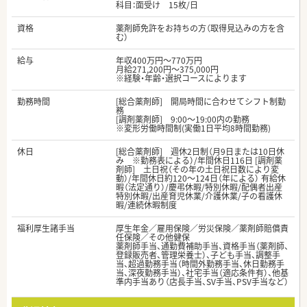
科目：面受け 15枚/日
資格
薬剤師免許をお持ちの方（取得見込みの方を含
む）
給与
年収400万円～770万円
月給271,200円～375,000円
※経験・年齢・選択コースによります
勤務時間
[総合薬剤師] 開局時間に合わせてシフト制勤
務
[調剤薬剤師] 9:00～19:00内の勤務
※変形労働時間制(実働1日平均8時間勤務)
休日
[総合薬剤師] 週休2日制（月9日または10日休
み ※勤務表による）/年間休日116日 [調剤薬
剤師] 土日祝（その年の土日祝日数により変
動）/年間休日約120～124日（年による） 有給休
暇（法定通り）/慶弔休暇/特別休暇/配偶者出産
特別休暇/出産育児休業/介護休業/子の看護休
暇/連続休暇制度
福利厚生諸手当
厚生年金／雇用保険／労災保険／薬剤師賠償責
任保険／その他健保
薬剤師手当、通勤費補助手当、資格手当（薬剤師、
登録販売者、管理栄養士）、子ども手当、調整手
当、超過勤務手当（時間外勤務手当、休日勤務手
当、深夜勤務手当）、社宅手当（適応条件有）、他基
準内手当あり（店長手当、SV手当、PSV手当など）