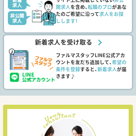
開求人
を含め、
転職のプロ
があな
たのご希望に沿って
求人をお探
しします！
新着求人を受け取る
ファルマスタッフLINE公式アカ
ウントを友だち追加して、
希望の
条件を登録
すると、
新着求人
が届
きます♪