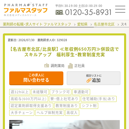
平日9：30-19：00 土日10：00-19：00
薬剤師の転職・求人サイト ファルマスタッフ
愛知県
名古屋市北区
スギ
更新日：
2026/07/30
薬剤師求人ID：
329028
【名古屋市北区/比良駅】 ≪年収例650万円≫併設店で
スキルアップ 福利厚生・教育制度充実
調剤薬局
正社員
この求人に
検討リストに
問い合わせる
追加
週32h以上
未経験可
ブランク可
車通勤可
高給与(600万円以上)
寮・借上社宅あり
住宅補助(手当)あり
認定薬剤師取得支援あり
教育制度あり
シフト制
大手チェーン
ヘルプ体制充実
高収入