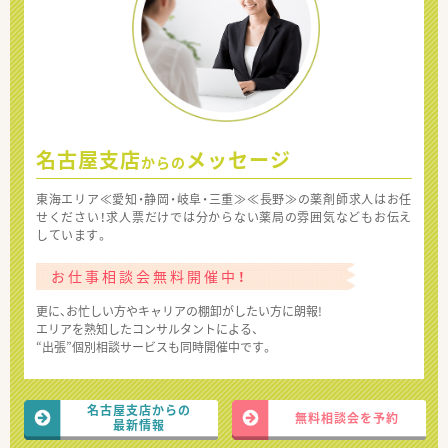
名古屋支店
メッセージ
からの
東海エリア≪愛知・静岡・岐阜・三重≫≪長野≫の薬剤師求人はお任
せください！求人票だけでは分からない薬局の雰囲気などもお伝え
しています。
お仕事相談会無料開催中！
更に、お忙しい方やキャリアの棚卸がしたい方に朗報!
エリアを熟知したコンサルタントによる、
“出張”個別相談サービスも同時開催中です。
名古屋支店からの
無料相談会を予約
最新情報