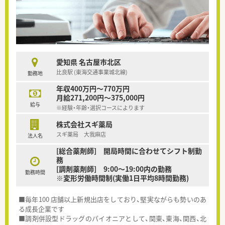
愛知県 名古屋市北区
比良駅 (東海交通事業城北線)
勤務地
年収400万円～770万円
月給271,200円～375,000円
給与
※経験・年齢・選択コースによります
株式会社スギ薬局
スギ薬局 大我麻店
法人名
[総合薬剤師] 開局時間に合わせてシフト制勤
務
[調剤薬剤師] 9:00～19:00内の勤務
勤務時間
※変形労働時間制(実働1日平均8時間勤務)
■毎年100 店舗以上新規出店をしており、堅実ながらも勢いのあ
る成長企業です
■調剤併設型ドラッグのパイオニアとして、関東、東海、関西、北