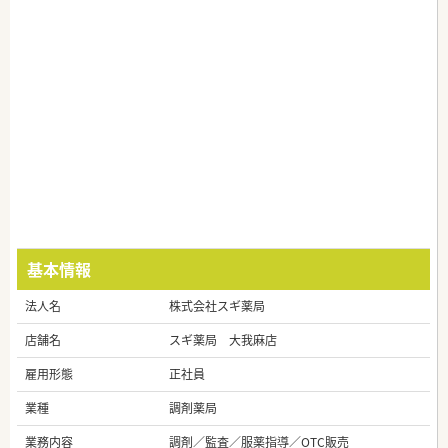
基本情報
法人名
株式会社スギ薬局
店舗名
スギ薬局 大我麻店
雇用形態
正社員
業種
調剤薬局
業務内容
調剤／監査／服薬指導／OTC販売