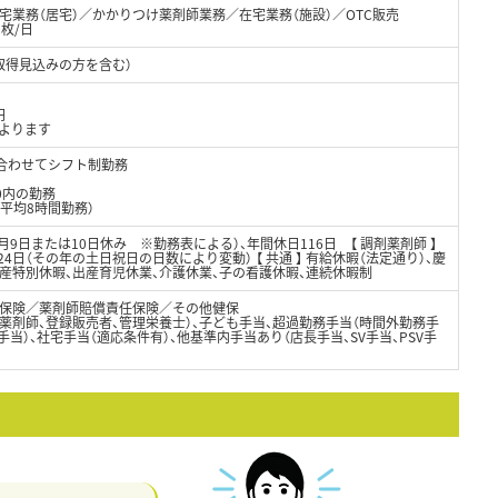
宅業務（居宅）／かかりつけ薬剤師業務／在宅業務（施設）／OTC販売
0枚/日
取得見込みの方を含む）
円
によります
に合わせてシフト制勤務
00内の勤務
平均8時間勤務）
制（月9日または10日休み ※勤務表による）、年間休日116日 【 調剤薬剤師 】
24日（その年の土日祝日の日数により変動） 【 共通 】 有給休暇（法定通り）、慶
出産特別休暇、出産育児休業、介護休業、子の看護休暇、連続休暇制
保険／薬剤師賠償責任保険／その他健保
薬剤師、登録販売者、管理栄養士）、子ども手当、超過勤務手当（時間外勤務手
当）、社宅手当（適応条件有）、他基準内手当あり（店長手当、SV手当、PSV手