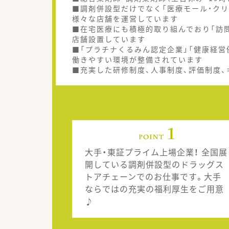
■調剤併設型だけでなく「医療モール・クリ
様々な店舗を運営しています
■在宅医療にも積極的取り組んでおり「訪問
店舗設置しています
■「プラチナくるみん認定企業」「健康経営
働きやすい環境が整備されています
■充実した研修制度、人事制度、評価制度
大手・東証プライム上場企業！ 全国展
開している調剤併設型のドラッグス
トアチェーンでのお仕事です。大手
ならではの充実の福利厚生をご用意
♪