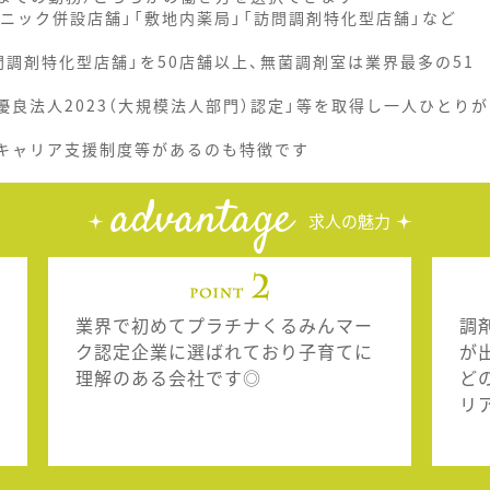
ニック併設店舗」「敷地内薬局」「訪問調剤特化型店舗」など
調剤特化型店舗」を50店舗以上、無菌調剤室は業界最多の51
優良法人2023（大規模法人部門）認定」等を取得し一人ひとりが
、キャリア支援制度等があるのも特徴です
advantage
求人の魅力
業界で初めてプラチナくるみんマー
調
ク認定企業に選ばれており子育てに
が
理解のある会社です◎
ど
リ