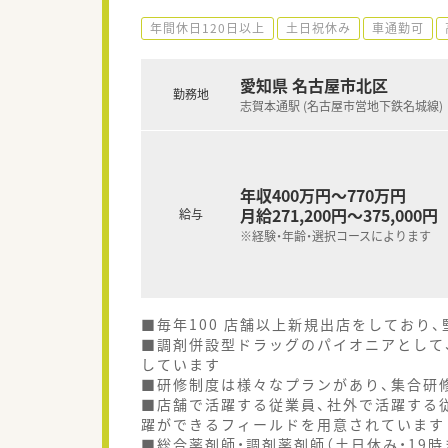
年間休日120日以上
土日祝休み
車通勤可
愛知県 名古屋市北区
勤務地
志賀本通駅 (名古屋市営地下鉄名城線)
年収400万円～770万円
月給271,200円～375,000円
給与
※経験・年齢・選択コースによります
■毎年100 店舗以上新規出店をしており
■調剤併設型ドラッグのパイオニアとして、
しています
■研修制度は様々なプランがあり、集合研
■店舗で活躍する従業員、社外で活躍する
躍ができるフィールドを用意されています
■総合薬剤師・調剤薬剤師（土日休み・19