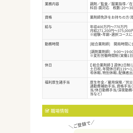
業務内容
調剤／監査／服薬指導／在
科目：面対応 枚数：20～3
資格
薬剤師免許をお持ちの方（
給与
年収400万円～770万円
月給271,200円～375,000
※経験・年齢・選択コース
勤務時間
[総合薬剤師] 開局時間
[調剤薬剤師] 9:00～19:
※変形労働時間制（実働1日
休日
【 総合薬剤師 】 週休2日
土日祝、年間休日約119～1
弔休暇、特別休暇、配偶者
福利厚生諸手当
厚生年金／雇用保険／労災
通勤費補助手当、資格手当（
当/休日勤務手当/深夜勤務手
当など）
職場情報