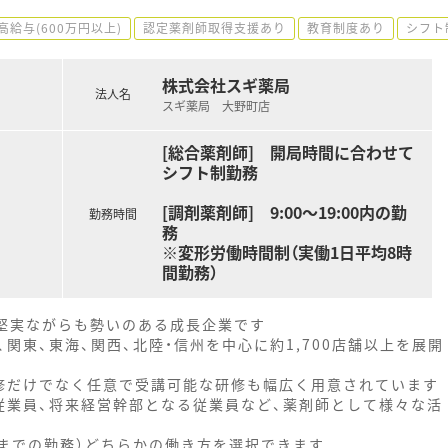
高給与(600万円以上)
認定薬剤師取得支援あり
教育制度あり
シフト
株式会社スギ薬局
法人名
スギ薬局 大野町店
[総合薬剤師] 開局時間に合わせて
シフト制勤務
[調剤薬剤師] 9:00～19:00内の勤
勤務時間
務
※変形労働時間制（実働1日平均8時
間勤務）
、堅実ながらも勢いのある成長企業です
関東、東海、関西、北陸・信州を中心に約1,700店舗以上を展開
修だけでなく任意で受講可能な研修も幅広く用意されています
従業員、将来経営幹部となる従業員など、薬剤師として様々な活
時までの勤務）どちらかの働き方を選択できます