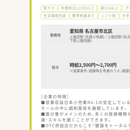
駅チカ
年間休日120日以上
週32h以上
ブ
生活環境充実
教育制度あり
シフト制
大手
愛知県 名古屋市北区
勤務地
上飯田駅 (名鉄小牧線)／上飯田駅 (名
下鉄上飯田線)
時給2,500円～2,700円
給与
※就業条件、経験等を考慮のうえ、面接
［企業の特徴］
■営業収益日本小売業No.1の安定してい
モールの中に調剤薬局を展開しています。
■面分業がメインのため、多くの医療機関
識・スキルを磨くことができます。
■OTC併設店だからこそ『健康をトータル