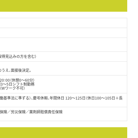
取得見込みの方を含む）
のうえ、面接後決定。
0：00（休憩0～60分）
週3～5日シフト制勤務
（Wワーク不可）
基準法に準ずる）、慶弔休暇、年間休日 120～125日（休日100～105日＋長
保険／労災保険／薬剤師賠償責任保険