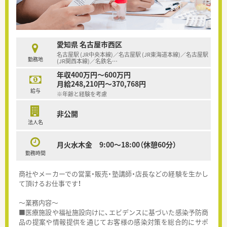
愛知県 名古屋市西区
名古屋駅 (JR中央本線)／名古屋駅 (JR東海道本線)／名古屋駅
勤務地
(JR関西本線)／名鉄名
…
年収400万円～600万円
月給248,210円～370,768円
給与
※年齢と経験を考慮
非公開
法人名
月火水木金 9:00～18:00（休憩60分）
勤務時間
商社やメーカーでの営業・販売・塾講師・店長などの経験を生かし
て頂けるお仕事です！
～業務内容～
■医療施設や福祉施設向けに、エビデンスに基づいた感染予防商
品の提案や情報提供を通じてお客様の感染対策を総合的にサポ