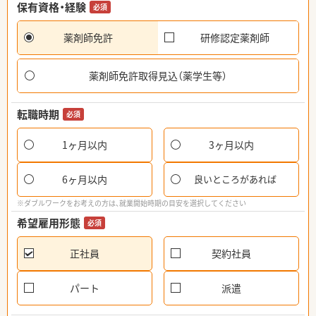
保有資格・経験
必須
薬剤師免許
研修認定薬剤師
薬剤師免許取得見込（薬学生等）
転職時期
必須
1ヶ月以内
3ヶ月以内
6ヶ月以内
良いところがあれば
※ダブルワークをお考えの方は、就業開始時期の目安を選択してください
希望雇用形態
必須
正社員
契約社員
パート
派遣