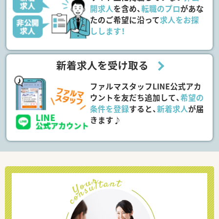
開求人
を含め、
転職のプロ
があな
たのご希望に沿って
求人をお探
しします！
新着求人を受け取る
ファルマスタッフLINE公式アカ
ウントを友だち追加して、
希望の
条件を登録
すると、
新着求人
が届
きます♪