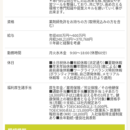
＊専門的な問合せに対応出来る様、勉強会や学
習ツールを整備しており、共に学び、高め合える
環境で専門知識や提案スキルを磨いていく事が
出来ます。
資格
薬剤師免許をお持ちの方（取得見込みの方を含
む）
給与
年収400万円～600万円
月給248,210円～370,768円
※年齢と経験を考慮
勤務時間
月火水木金 9:00～18:00（休憩60分）
休日
■土日祝休み■有給休暇（法定通り）■夏期休暇
■年末年始休暇■年間休日125日（暦による）■
産前産後休暇■ワークライフバランス特別休暇
(ボランティア休暇、自己啓発休暇、メモリアル
休暇等 ※入社直近の11月1日より適用)
福利厚生諸手当
厚生年金／雇用保険／労災保険／その他健保
■通勤手当■残業手当■家族手当：1子あたり
18,000円（子は22歳を迎える年の3月まで。健
康保険上の被扶養者となる子が対象）■資格手
当（月額）※支給には社内規定あり
＜語学系＞TOEIC800点以上：5,000円、
TOEIC900点以上：15,000円＜医薬系＞ 医薬情
報担当者（MR）：10,000円 入社後取得支援制度
あり■永年勤続・優良社員表彰