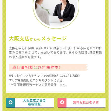
大阪支店
メッセージ
からの
大阪を中心に神戸・京都、さらには奈良・和歌山に至る広範囲のお仕
事をご案内をさせていただいております。あらゆる職種、就業形態
の求人提案が可能です。
お仕事相談会無料開催中！
更に、お忙しい方やキャリアの棚卸がしたい方に朗報!
エリアを熟知したコンサルタントによる、
“出張”個別相談サービスも同時開催中です。
大阪支店からの
無料相談会を予約
最新情報