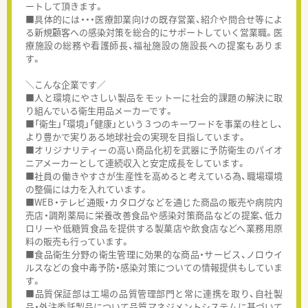
ートして頂きます。
■具体的には・・・医療卸業向けの既存営業、紹介や問合せ等によ
る新規顧客への感染対策を総合的にサポートしていく営業職。医
療施設の総務や看護師長、福祉施設の施設長への提案もありま
す。
＼こんな企業です／
■人と環境にやさしい製品をモットーに社会的課題の解決に取
り組んでいる衛生用品メーカーです。
■「衛生」「環境」「健康」という３つのキーワードを事業の柱とし、
より豊かで実りある地球社会の実現を目指しています。
■オリジナリティーの高い商品化初を武器に予防衛生のパイオ
ニアメーカーとして連続収入と安定成長をしています。
■社員の働きやすさが生産性を高めると考えている為、職場環境
の整備には力を入れています。
■WEB・テレビ通販・カタログなどを通じた商品の販売や病院内
売店・調剤薬局に栄養改善食品や感染対策商品などの提案、低カ
ロリーや低糖質食品を提供する製菓店や飲食店などへ業務用原
料の販売も行っています。
■食品衛生分野の衛生管理に効果的な商品・サービス、ノロウイ
ルスなどの食中毒予防・感染対策についての情報提供もしていま
す。
■品質保証部は工場の品質管理部門と常に連携を取り、自社製
品・外注委託製品について品質マネジメントシステムに基づいて