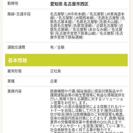
勤務地
愛知県 名古屋市西区
路線・交通手段
名古屋駅 (JR中央本線)／名古屋駅 (JR東海道本
線)／名古屋駅 (JR関西本線)／名鉄名古屋駅 (名
鉄名古屋本線)／名鉄名古屋駅 (名鉄犬山線)／
名鉄名古屋駅 (名鉄常滑線)／近鉄名古屋駅 (近
鉄名古屋線)／名古屋駅 (あおなみ線)／名古屋
駅 (名古屋市営地下鉄東山線)／名古屋駅 (名古
屋市営地下鉄桜通線)
通勤交通費
有／全額
基本情報
雇用形態
正社員
業種
企業
業務内容
医療機関や介護/福祉施設に感染対策製品や介
護関連製品等の衛生管理等に有益な情報提供を
行い、現場で抱える課題に対するソリューショ
ン営業をお任せします。
お客様への真の価値提供による信頼されるパー
トナーを目指し活動して行きます(販売は卸会
社が担当)現在は医療機器のご利用提案も推進。
従来の施設内感染対策にとどまらず、医療/福祉
業界の労働環境改善や患者様のQOL向上まで
「トータルサポート」を提案/実現していく事で、
社会貢献性を高く持てる事が魅力です。