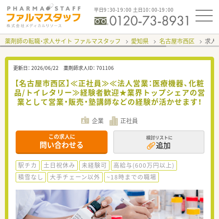
平日9：30-19：00 土日10：00-19：00
薬剤師の転職・求人サイト ファルマスタッフ
愛知県
名古屋市西区
求人I
更新日：
2026/06/22
薬剤師求人ID：
701106
【名古屋市西区】≪正社員≫≪法人営業：医療機器、化粧
品/トイレタリー≫経験者歓迎★業界トップシェアの営
業として営業・販売・塾講師などの経験が活かせます！
企業
正社員
この求人に
検討リストに
問い合わせる
追加
駅チカ
土日祝休み
未経験可
高給与(600万円以上)
積雪なし
大手チェーン以外
~18時までの職場