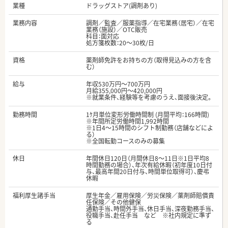
業種
ドラッグストア(調剤あり)
業務内容
調剤／監査／服薬指導／在宅業務（居宅）／在宅
業務（施設）／OTC販売
科目：面対応
処方箋枚数：20～30枚/日
資格
薬剤師免許をお持ちの方（取得見込みの方を含
む）
給与
年収530万円～700万円
月給355,000円～420,000円
※就業条件、経験等を考慮のうえ、面接後決定。
勤務時間
1ｹ月単位変形労働時間制 (月間平均：166時間)
※年間所定労働時間1,992時間
※1日4～15時間のシフト制勤務（店舗などによ
る）
※全国転勤コースのみの募集
休日
年間休日120日（月間休日8～11日※1日平均8
時間勤務の場合）、年次有給休暇（初年度10日付
与、最高年間20日付与、時間単位取得可）、慶弔
休暇
福利厚生諸手当
厚生年金／雇用保険／労災保険／薬剤師賠償責
任保険／その他健保
通勤手当、時間外手当、休日手当、深夜勤務手当、
役職手当、赴任手当 など ※社内規定に準ず
る