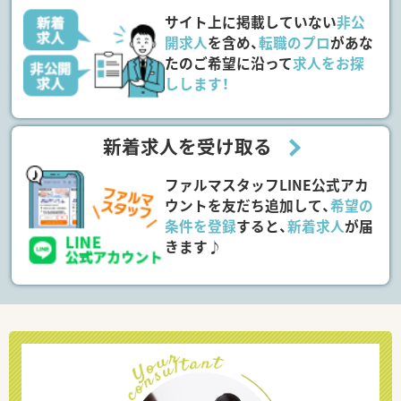
サイト上に掲載していない
非公
開求人
を含め、
転職のプロ
があな
たのご希望に沿って
求人をお探
しします！
新着求人を受け取る
ファルマスタッフLINE公式アカ
ウントを友だち追加して、
希望の
条件を登録
すると、
新着求人
が届
きます♪