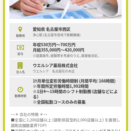
愛知県 名古屋市西区
浄心駅 (名古屋市営地下鉄鶴舞線)
勤務地
年収530万円～700万円
月給355,000円～420,000円
給与
※就業条件、経験等を考慮のうえ、面接後決定。
ウエルシア薬局株式会社
ウエルシア 名古屋花の木店
法人名
1ｹ月単位変形労働時間制 (月間平均：166時間)
※年間所定労働時間1,992時間
※1日4～15時間のシフト制勤務（店舗などによ
勤務時間
る）
※全国転勤コースのみの募集
・・＊ 会社の特徴 ＊・・
■全国に2,200店舗以上（調剤併設型約2,000店舗以上）を展開し
調剤店舗数業界TOP！
■店舗拡大に伴いキャリアアップできるポジションが多数あり！