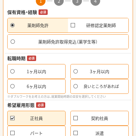
1
2
3
4
保有資格・経験
必須
薬剤師免許
研修認定薬剤師
薬剤師免許取得見込（薬学生等）
転職時期
必須
1ヶ月以内
3ヶ月以内
6ヶ月以内
良いところがあれば
※ダブルワークをお考えの方は、就業開始時期の目安を選択してください
希望雇用形態
必須
正社員
契約社員
パート
派遣