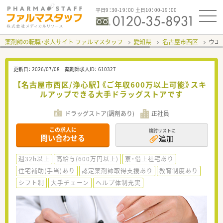
平日9：30-19：00 土日10：00-19：00
薬剤師の転職・求人サイト ファルマスタッフ
愛知県
名古屋市西区
ウエ
更新日：
2026/07/08
薬剤師求人ID：
610327
【名古屋市西区/浄心駅】《ご年収600万以上可能》スキ
ルアップできる大手ドラッグストアです
ドラッグストア(調剤あり)
正社員
この求人に
検討リストに
問い合わせる
追加
週32h以上
高給与(600万円以上)
寮・借上社宅あり
住宅補助(手当)あり
認定薬剤師取得支援あり
教育制度あり
シフト制
大手チェーン
ヘルプ体制充実