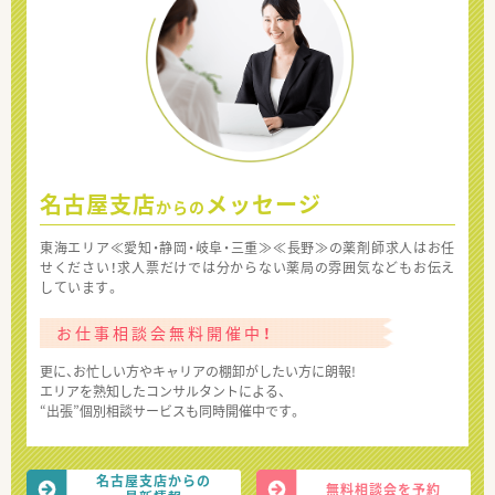
名古屋支店
メッセージ
からの
東海エリア≪愛知・静岡・岐阜・三重≫≪長野≫の薬剤師求人はお任
せください！求人票だけでは分からない薬局の雰囲気などもお伝え
しています。
お仕事相談会無料開催中！
更に、お忙しい方やキャリアの棚卸がしたい方に朗報!
エリアを熟知したコンサルタントによる、
“出張”個別相談サービスも同時開催中です。
名古屋支店からの
無料相談会を予約