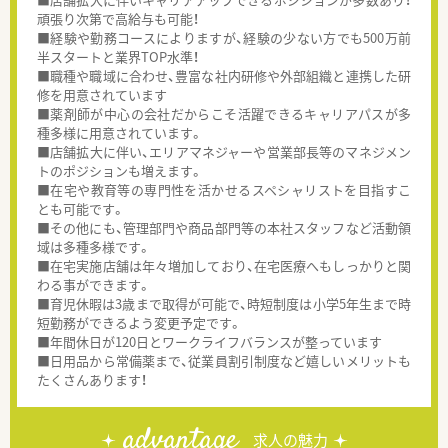
頑張り次第で高給与も可能！
■経験や勤務コースによりますが、経験の少ない方でも500万前
半スタートと業界TOP水準！
■職種や職域に合わせ、豊富な社内研修や外部組織と連携した研
修を用意されています
■薬剤師が中心の会社だからこそ活躍できるキャリアパスが多
種多様に用意されています。
■店舗拡大に伴い、エリアマネジャーや営業部長等のマネジメン
トのポジションも増えます。
■在宅や教育等の専門性を活かせるスペシャリストを目指すこ
とも可能です。
■その他にも、管理部門や商品部門等の本社スタッフなど活動領
域は多種多様です。
■在宅実施店舗は年々増加しており、在宅医療へもしっかりと関
わる事ができます。
■育児休暇は3歳まで取得が可能で、時短制度は小学5年生まで時
短勤務ができるよう変更予定です。
■年間休日が120日とワークライフバランスが整っています
■日用品から常備薬まで、従業員割引制度など嬉しいメリットも
たくさんあります！
advantage
求人の魅力