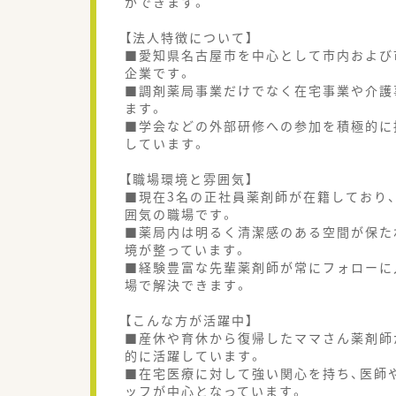
ができます。
【法人特徴について】
■愛知県名古屋市を中心として市内および
企業です。
■調剤薬局事業だけでなく在宅事業や介護
ます。
■学会などの外部研修への参加を積極的に
しています。
【職場環境と雰囲気】
■現在3名の正社員薬剤師が在籍しており
囲気の職場です。
■薬局内は明るく清潔感のある空間が保た
境が整っています。
■経験豊富な先輩薬剤師が常にフォローに
場で解決できます。
【こんな方が活躍中】
■産休や育休から復帰したママさん薬剤師
的に活躍しています。
■在宅医療に対して強い関心を持ち、医師
ッフが中心となっています。