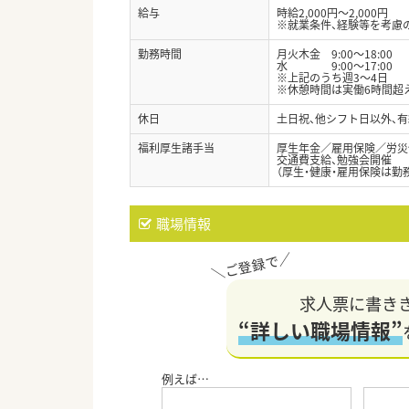
給与
時給2,000円～2,000円
※就業条件、経験等を考慮
勤務時間
月火木金 9:00～18:00
水 9:00～17:00
※上記のうち週3～4日
※休憩時間は実働6時間超え
休日
土日祝、他シフト日以外、有
福利厚生諸手当
厚生年金／雇用保険／労災
交通費支給、勉強会開催
（厚生・健康・雇用保険は勤
職場情報
求人票に書き
“詳しい職場情報”