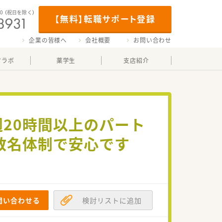
00
（祝日を除く）
【無料】転職サポート登録
企業の皆様へ
会社概要
お問い合わせ
マラボ
薬学生
支店紹介
週20時間以上のパート
数名体制で安心です
問い合わせる
検討リストに追加