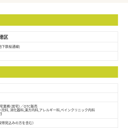
穂区
地下鉄桜通線)
業務（居宅）／OTC販売
小児科, 消化器科,漢方内科,アレルギー科,ペインクリニック内科
日
取得見込みの方を含む）