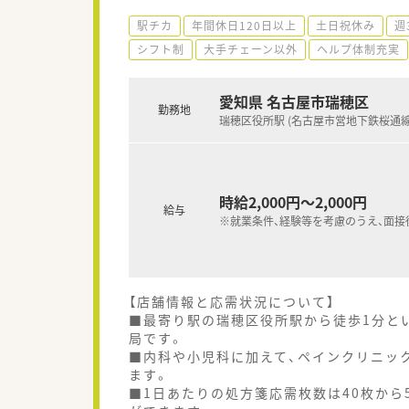
駅チカ
年間休日120日以上
土日祝休み
週
シフト制
大手チェーン以外
ヘルプ体制充実
愛知県 名古屋市瑞穂区
勤務地
瑞穂区役所駅 (名古屋市営地下鉄桜通線
時給2,000円～2,000円
給与
※就業条件、経験等を考慮のうえ、面接
【店舗情報と応需状況について】
■最寄り駅の瑞穂区役所駅から徒歩1分と
局です。
■内科や小児科に加えて、ペインクリニッ
ます。
■1日あたりの処方箋応需枚数は40枚から