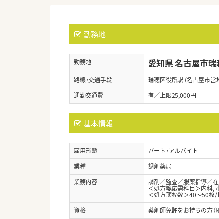
勤務地
愛知県 名古屋市瑞
勤務地
路線・交通手段
瑞穂区役所駅 (名古屋市営
通勤交通費
有／上限25,000円
基本情報
雇用形態
パート・アルバイト
業種
調剤薬局
業務内容
調剤／監査／服薬指導／在宅
＜処方箋応需科目＞内科, 
＜処方箋枚数＞40～50枚/
資格
薬剤師免許をお持ちの方（