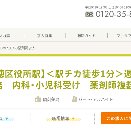
平日9：30-19：00 土日10：00-19：
人検索
求人特集
転職ガイド
ファル
ID：97167の薬剤師求人
穂区役所駅】＜駅チカ徒歩1分＞
勤務 内科・小児科受け 薬剤師複
調剤薬局
パート・アルバイト
報
職場情報
この求人に