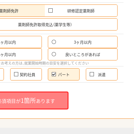
薬剤師免許
研修認定薬剤師
希
薬剤師免許取得見込（薬学生等）
1ヶ月以内
3ヶ月以内
パ
6ヶ月以内
良いところがあれば
希
をお考えの方は、就業開始時期の目安を選択してください
契約社員
パート
派遣
就
1箇所
必須項目が
あります
就業