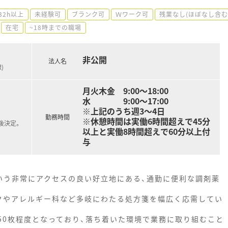
32h以上
未経験可
ブランク可
Ｗワーク可
残業なし(ほぼなし含む
在宅
~18時までの職場
非公開
法人名
)
月火木金 9:00～18:00
水 9:00～17:00
※上記のうち週3～4日
勤務時間
※休憩時間は実働6時間超えで45分
後決定。
以上と実働8時間超えで60分以上付
与
いう非常にアクセスの良い好立地にある、通勤に便利な調剤薬
クやアレルギー科など多岐にわたる処方箋を幅広く応需してい
50枚程度となっており、落ち着いた環境で業務に取り組むこと