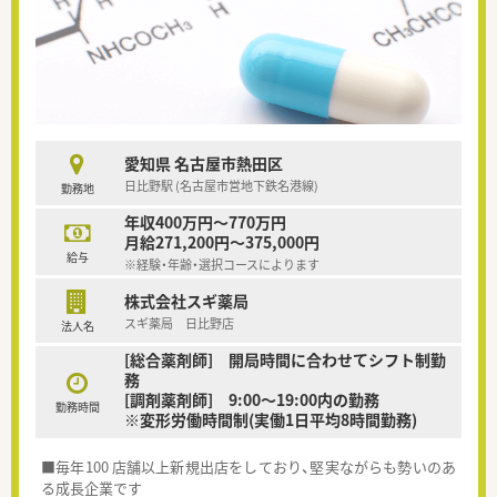
愛知県 名古屋市熱田区
日比野駅 (名古屋市営地下鉄名港線)
勤務地
年収400万円～770万円
月給271,200円～375,000円
給与
※経験・年齢・選択コースによります
株式会社スギ薬局
スギ薬局 日比野店
法人名
[総合薬剤師] 開局時間に合わせてシフト制勤
務
[調剤薬剤師] 9:00～19:00内の勤務
勤務時間
※変形労働時間制(実働1日平均8時間勤務)
■毎年100 店舗以上新規出店をしており、堅実ながらも勢いのあ
る成長企業です