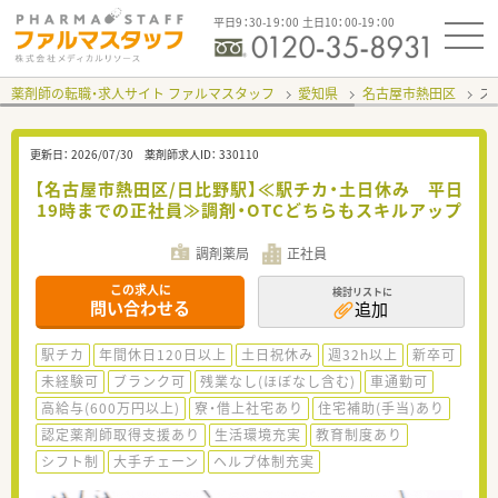
平日9：30-19：00 土日10：00-19：00
薬剤師の転職・求人サイト ファルマスタッフ
愛知県
名古屋市熱田区
ス
更新日：
2026/07/30
薬剤師求人ID：
330110
【名古屋市熱田区/日比野駅】≪駅チカ・土日休み 平日
19時までの正社員≫調剤・OTCどちらもスキルアップ
調剤薬局
正社員
この求人に
検討リストに
問い合わせる
追加
駅チカ
年間休日120日以上
土日祝休み
週32h以上
新卒可
未経験可
ブランク可
残業なし(ほぼなし含む)
車通勤可
高給与(600万円以上)
寮・借上社宅あり
住宅補助(手当)あり
認定薬剤師取得支援あり
生活環境充実
教育制度あり
シフト制
大手チェーン
ヘルプ体制充実