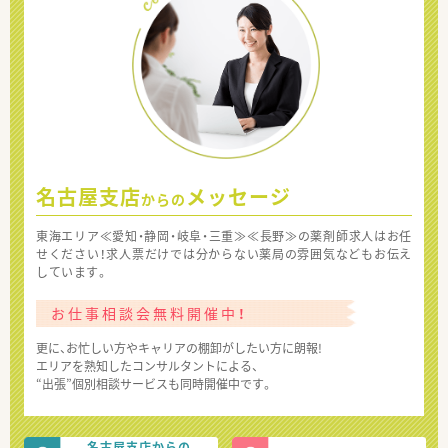
名古屋支店
メッセージ
からの
東海エリア≪愛知・静岡・岐阜・三重≫≪長野≫の薬剤師求人はお任
せください！求人票だけでは分からない薬局の雰囲気などもお伝え
しています。
お仕事相談会無料開催中！
更に、お忙しい方やキャリアの棚卸がしたい方に朗報!
エリアを熟知したコンサルタントによる、
“出張”個別相談サービスも同時開催中です。
名古屋支店からの