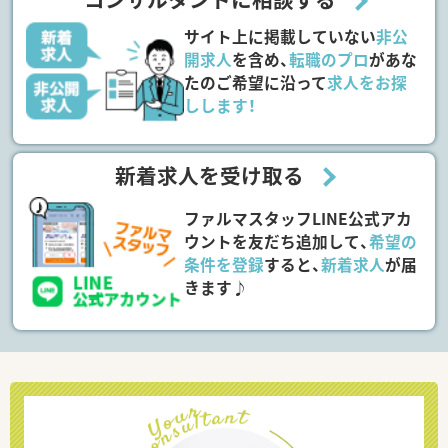
サイト上に掲載していない
非公
開求人
を含め、
転職のプロ
があな
たのご希望に沿って
求人をお探
しします！
新着求人を受け取る
ファルマスタッフLINE公式アカ
ウントを友だち追加して、
希望の
条件を登録
すると、
新着求人
が届
きます♪