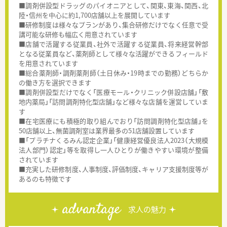
■調剤併設型ドラッグのパイオニアとして、関東、東海、関西、北
陸・信州を中心に約1,700店舗以上を展開しています
■研修制度は様々なプランがあり、集合研修だけでなく任意で受
講可能な研修も幅広く用意されています
■店舗で活躍する従業員、社外で活躍する従業員、将来経営幹部
となる従業員など、薬剤師として様々な活躍ができるフィールド
を用意されています
■総合薬剤師・調剤薬剤師（土日休み・19時までの勤務）どちらか
の働き方を選択できます
■調剤併設型だけでなく「医療モール・クリニック併設店舗」「敷
地内薬局」「訪問調剤特化型店舗」など様々な店舗を運営していま
す
■在宅医療にも積極的取り組んでおり「訪問調剤特化型店舗」を
50店舗以上、無菌調剤室は業界最多の51店舗設置しています
■「プラチナくるみん認定企業」「健康経営優良法人2023（大規模
法人部門）認定」等を取得し一人ひとりが働きやすい環境が整備
されています
■充実した研修制度、人事制度、評価制度、キャリア支援制度等が
あるのも特徴です
advantage
求人の魅力