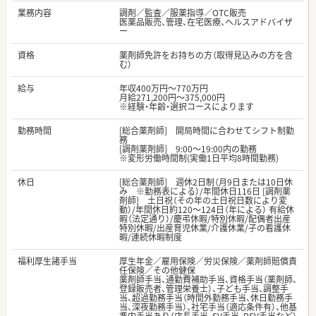
業務内容
調剤／監査／服薬指導／OTC販売
医薬品販売、管理、在宅医療、ヘルスアドバイザ
ー
資格
薬剤師免許をお持ちの方（取得見込みの方を含
む）
給与
年収400万円～770万円
月給271,200円～375,000円
※経験・年齢・選択コースによります
勤務時間
[総合薬剤師] 開局時間に合わせてシフト制勤
務
[調剤薬剤師] 9:00～19:00内の勤務
※変形労働時間制(実働1日平均8時間勤務)
休日
[総合薬剤師] 週休2日制（月9日または10日休
み ※勤務表による）/年間休日116日 [調剤薬
剤師] 土日祝（その年の土日祝日数により変
動）/年間休日約120～124日（年による） 有給休
暇（法定通り）/慶弔休暇/特別休暇/配偶者出産
特別休暇/出産育児休業/介護休業/子の看護休
暇/連続休暇制度
福利厚生諸手当
厚生年金／雇用保険／労災保険／薬剤師賠償責
任保険／その他健保
薬剤師手当、通勤費補助手当、資格手当（薬剤師、
登録販売者、管理栄養士）、子ども手当、調整手
当、超過勤務手当（時間外勤務手当、休日勤務手
当、深夜勤務手当）、社宅手当（適応条件有）、他基