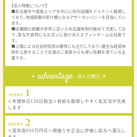
【法人特徴について】
■名古屋市や尾張エリアを中心に約50店舗をドミナント展開し
ており、地域医療の架け橋となるマザーカンパニーを目指してい
ます。
■店舗間の距離が非常に近いため応援体制が極めて充実してお
り、急な欠員時にもお互いに助け合えるアットホームな社風で
す。
■上場による社会的信用の獲得にも注力しており、健全な経営体
制を公表することで社員のご家族からも厚い信頼を得ている企
業です。
advantage
求人の魅力
＜年間休日130日相当＞有給も取得しやすく私生活が充実
します
＜高年収650万円可＞頑張りを正当に評価し給与へ還元し
ます