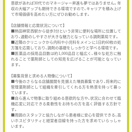
意欲があれば30代でのマネージャー昇進も夢ではありません。年
収の大幅アップも期待できる環境ですので、キャリアを積み上げ
て市場価値を高めたい方にぜひお勧めします。
【店舗情報と応需状況について】
■熱田神宮西駅から徒歩3分という非常に便利な場所に位置して
おり、通勤のしやすさが大きな魅力となっている調剤薬局です。
■近隣のクリニックから内科や小児科をメインに1日約60枚の処
方箋を応需しており、調剤の基礎をしっかりと学べる環境です。
■医薬品の採用品目数は約1,000品目と幅広く、様々な処方に触
れることで薬剤師としての知見を広げることが可能となってい
ます。
【募集背景と求める人物像について】
■今後のさらなる店舗展開を見据えた増員募集であり、将来的に
管理薬剤師として組織を牽引してくれる方を熱意を持って募っ
ています。
■自ら進んで物事に取り組める意欲的な方や、状況に合わせて臨
機応変に対応できる柔軟性をお持ちの方を高く評価する方針で
す。
■周囲のスタッフと協力しながら患者様に安心を提供できる、高
いホスピタリティと経営者目線を持った方を求めていらっしゃ
います。