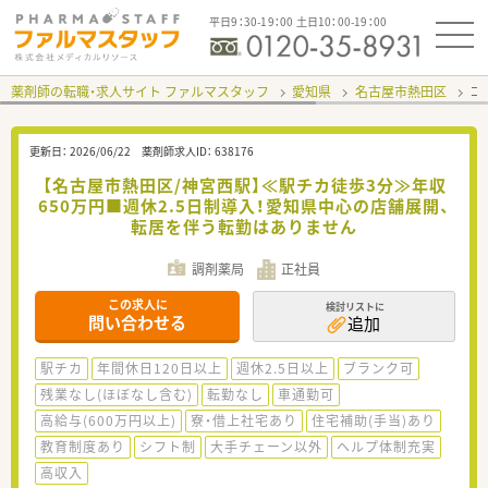
平日9：30-19：00 土日10：00-19：00
薬剤師の転職・求人サイト ファルマスタッフ
愛知県
名古屋市熱田区
コ
更新日：
2026/06/22
薬剤師求人ID：
638176
【名古屋市熱田区/神宮西駅】≪駅チカ徒歩3分≫年収
650万円■週休2.5日制導入！愛知県中心の店舗展開、
転居を伴う転勤はありません
調剤薬局
正社員
この求人に
検討リストに
問い合わせる
追加
駅チカ
年間休日120日以上
週休2.5日以上
ブランク可
残業なし(ほぼなし含む)
転勤なし
車通勤可
高給与(600万円以上)
寮・借上社宅あり
住宅補助(手当)あり
教育制度あり
シフト制
大手チェーン以外
ヘルプ体制充実
高収入