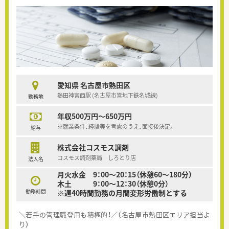
愛知県 名古屋市熱田区
熱田神宮西駅 (名古屋市営地下鉄名城線)
勤務地
年収500万円～650万円
※就業条件、経験等を考慮のうえ、面接後決定。
給与
株式会社コスモス調剤
コスモス調剤薬局 しろとり店
法人名
月火水金 9：00～20：15（休憩60～180分）
木土 9：00～12：30（休憩0分）
勤務時間
※週40時間勤務の月間変形労働制とする
＼若手の管理職登用も積極的！／（名古屋市熱田区エリア担当よ
り）