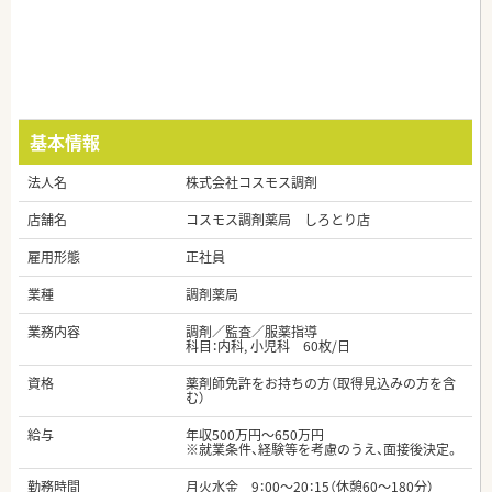
基本情報
法人名
株式会社コスモス調剤
店舗名
コスモス調剤薬局 しろとり店
雇用形態
正社員
業種
調剤薬局
業務内容
調剤／監査／服薬指導
科目：内科, 小児科 60枚/日
資格
薬剤師免許をお持ちの方（取得見込みの方を含
む）
給与
年収500万円～650万円
※就業条件、経験等を考慮のうえ、面接後決定。
勤務時間
月火水金 9：00～20：15（休憩60～180分）