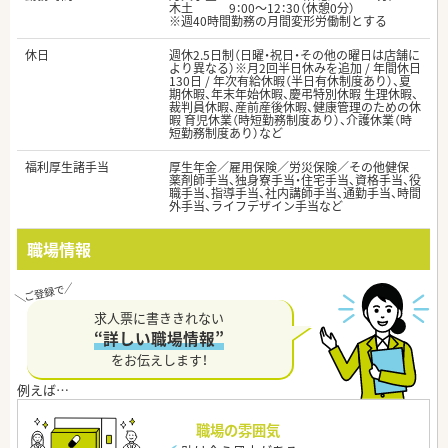
木土 9：00～12：30（休憩0分）
※週40時間勤務の月間変形労働制とする
休日
週休2.5日制（日曜・祝日・その他の曜日は店舗に
より異なる）※月2回半日休みを追加 / 年間休日
130日 / 年次有給休暇（半日有休制度あり）、夏
期休暇、年末年始休暇、慶弔特別休暇 生理休暇、
裁判員休暇、産前産後休暇、健康管理のための休
暇 育児休業（時短勤務制度あり）、介護休業（時
短勤務制度あり）など
福利厚生諸手当
厚生年金／雇用保険／労災保険／その他健保
薬剤師手当、独身寮手当・住宅手当、資格手当、役
職手当、指導手当、社内講師手当、通勤手当、時間
外手当、ライフデザイン手当など
職場情報
求人票に書ききれない
“詳しい職場情報”
をお伝えします！
職場の雰囲気