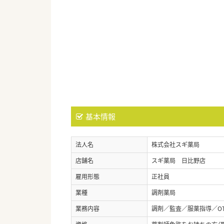
基本情報
法人名
株式会社スギ薬局
店舗名
スギ薬局 日比野店
雇用形態
正社員
業種
調剤薬局
業務内容
調剤／監査／服薬指導／O