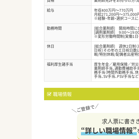
資格
薬剤師免許をお持ちの方（
給与
年収400万円～770万円
月給271,200円～375,000
※経験・年齢・選択コース
勤務時間
[総合薬剤師] 開局時間
[調剤薬剤師] 9:00～19:
※変形労働時間制(実働1日
休日
[総合薬剤師] 週休2日制（
日祝（その年の土日祝日数によ
暇/特別休暇/配偶者出産特
福利厚生諸手当
厚生年金／雇用保険／労災
薬剤師手当、通勤費補助手当
務手当（時間外勤務手当、休
手当、SV手当、PSV手当など
職場情報
求人票に書き
“詳しい職場情報”