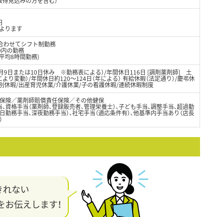
取得見込みの方を含む）
円
によります
に合わせてシフト制勤務
00内の勤務
平均8時間勤務)
月9日または10日休み ※勤務表による）/年間休日116日 [調剤薬剤師] 土
り変動）/年間休日約120～124日（年による） 有給休暇（法定通り）/慶弔休
別休暇/出産育児休業/介護休業/子の看護休暇/連続休暇制度
保険／薬剤師賠償責任保険／その他健保
、資格手当（薬剤師、登録販売者、管理栄養士）、子ども手当、調整手当、超過勤
日勤務手当、深夜勤務手当）、社宅手当（適応条件有）、他基準内手当あり（店長
）
きれない
をお伝えします！