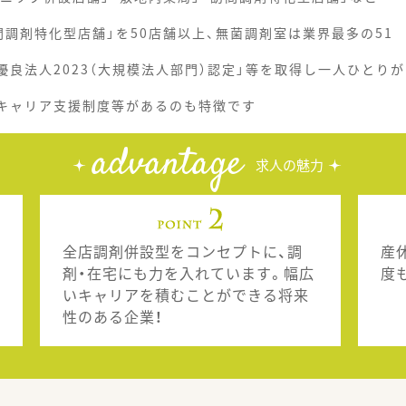
調剤特化型店舗」を50店舗以上、無菌調剤室は業界最多の51
優良法人2023（大規模法人部門）認定」等を取得し一人ひとりが
、キャリア支援制度等があるのも特徴です
advantage
求人の魅力
全店調剤併設型をコンセプトに、調
産
剤・在宅にも力を入れています。幅広
度
いキャリアを積むことができる将来
性のある企業！