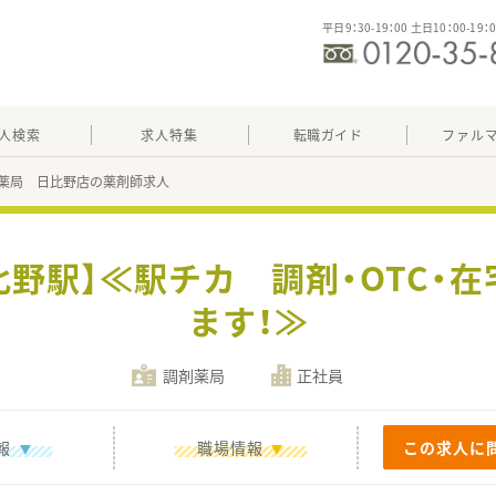
平日9：30-19：00 土日10：00-19：
人検索
求人特集
転職ガイド
ファル
薬局 日比野店の薬剤師求人
比野駅】≪駅チカ 調剤・OTC・
ます！≫
調剤薬局
正社員
報
職場情報
この求人に