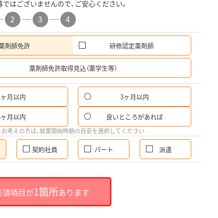
募ではございませんので、ご安心ください。
2
3
4
薬剤師免許
研修認定薬剤師
希
薬剤師免許取得見込（薬学生等）
1ヶ月以内
3ヶ月以内
6ヶ月以内
良いところがあれば
をお考えの方は、就業開始時期の目安を選択してください
契約社員
パート
派遣
1箇所
必須項目が
あります