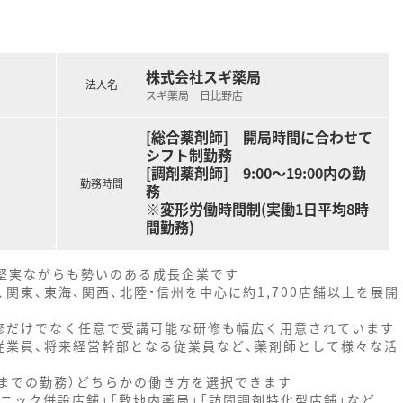
株式会社スギ薬局
法人名
スギ薬局 日比野店
[総合薬剤師] 開局時間に合わせて
シフト制勤務
[調剤薬剤師] 9:00～19:00内の勤
勤務時間
務
※変形労働時間制(実働1日平均8時
間勤務)
、堅実ながらも勢いのある成長企業です
関東、東海、関西、北陸・信州を中心に約1,700店舗以上を展開
修だけでなく任意で受講可能な研修も幅広く用意されています
従業員、将来経営幹部となる従業員など、薬剤師として様々な活
時までの勤務）どちらかの働き方を選択できます
ニック併設店舗」「敷地内薬局」「訪問調剤特化型店舗」など