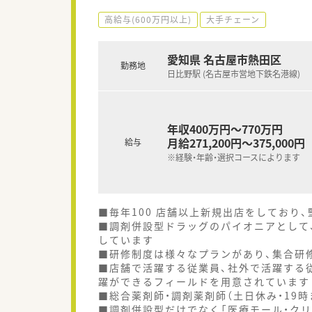
高給与(600万円以上)
大手チェーン
愛知県 名古屋市熱田区
勤務地
日比野駅 (名古屋市営地下鉄名港線)
年収400万円～770万円
月給271,200円～375,000円
給与
※経験・年齢・選択コースによります
■毎年100 店舗以上新規出店をしており
■調剤併設型ドラッグのパイオニアとして、
しています
■研修制度は様々なプランがあり、集合研
■店舗で活躍する従業員、社外で活躍する
躍ができるフィールドを用意されています
■総合薬剤師・調剤薬剤師（土日休み・19
■調剤併設型だけでなく「医療モール・クリ