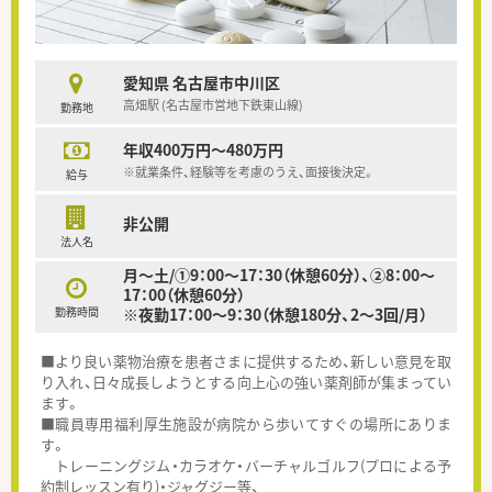
愛知県 名古屋市中川区
高畑駅 (名古屋市営地下鉄東山線)
勤務地
年収400万円～480万円
※就業条件、経験等を考慮のうえ、面接後決定。
給与
非公開
法人名
月～土/①9：00～17：30（休憩60分）、②8：00～
17：00（休憩60分）
勤務時間
※夜勤17：00～9：30（休憩180分、2～3回/月）
■より良い薬物治療を患者さまに提供するため、新しい意見を取
り入れ、日々成長しようとする向上心の強い薬剤師が集まってい
ます。
■職員専用福利厚生施設が病院から歩いてすぐの場所にありま
す。
トレーニングジム・カラオケ・バーチャルゴルフ(プロによる予
約制レッスン有り)・ジャグジー等、