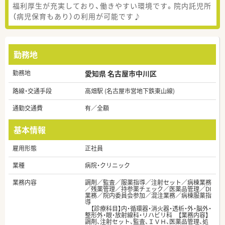
福利厚生が充実しており、働きやすい環境です。院内託児所
（病児保育もあり）の利用が可能です♪
勤務地
勤務地
愛知県 名古屋市中川区
路線・交通手段
高畑駅 (名古屋市営地下鉄東山線)
通勤交通費
有／全額
基本情報
雇用形態
正社員
業種
病院・クリニック
業務内容
調剤／監査／服薬指導／注射セット／病棟業務
／残薬管理／持参薬チェック／医薬品管理／DI
業務／院内委員会参加／混注業務／病棟服薬指
導
【診療科目】内・循環器・消火器・透析・外・脳外・
整形外・眼・放射線科・リハビリ科 【業務内容】
調剤、注射セット、監査、ＩＶＨ、医薬品管理、処