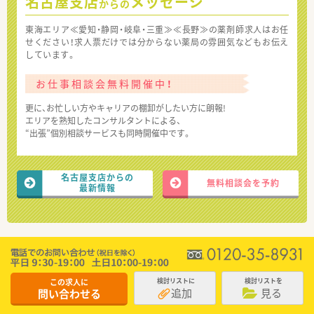
名古屋支店
メッセージ
からの
東海エリア≪愛知・静岡・岐阜・三重≫≪長野≫の薬剤師求人はお任
せください！求人票だけでは分からない薬局の雰囲気などもお伝え
しています。
お仕事相談会無料開催中！
更に、お忙しい方やキャリアの棚卸がしたい方に朗報!
エリアを熟知したコンサルタントによる、
“出張”個別相談サービスも同時開催中です。
名古屋支店からの
無料相談会を予約
最新情報
この求人に
検討リストに
検討リストを
追加
見る
問い合わせる