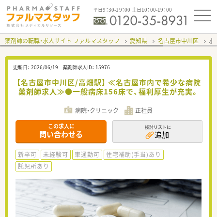
平日9：30-19：00 土日10：00-19：00
薬剤師の転職・求人サイト ファルマスタッフ
愛知県
名古屋市中川区
求
更新日：
2026/06/19
薬剤師求人ID：
15976
【名古屋市中川区/高畑駅】 ≪名古屋市内で希少な病院
薬剤師求人≫●一般病床156床で、福利厚生が充実。
病院・クリニック
正社員
この求人に
検討リストに
問い合わせる
追加
新卒可
未経験可
車通勤可
住宅補助(手当)あり
託児所あり