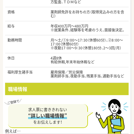
方監査、ＴＤＭなど
資格
薬剤師免許をお持ちの方（取得見込みの方を含
む）
給与
年収400万円～480万円
※就業条件、経験等を考慮のうえ、面接後決定。
勤務時間
月～土/①9：00～17：30（休憩60分）、②8：00～
17：00（休憩60分）
※夜勤17：00～9：30（休憩180分、2～3回/月）
休日
4週8休
有給休暇,年末年始休暇など
福利厚生諸手当
雇用保険／労災保険
薬剤師手当、夜勤手当、残業手当、通勤手当など
職場情報
求人票に書ききれない
“詳しい職場情報”
をお伝えします！