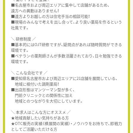
■名古屋市および周辺エリアに集中して店舗があるため、
遠方への異動はありません！
■遠方よりお越しの方は住宅手当の相談可能！
■現場のみんなで考えを出し合って、より良い薬局を作るという
社風です。
＼ 研修制度 ／
■基本的にはOJT研修ですが、疑問点があれば随時質問ができる
環境です。
■ベテランの薬剤師さんが多数活躍されており、日々勉強できる
環境です。
＼ こんな会社です ／
■愛知県名古屋市および周辺エリアに21店舗を展開している、
地域に根付いた調剤薬局！
■出店形態はマンツーマン型が多く、
門前クリニックとの関係性に加え
地域とのつながりを大切にしています。
＼ 本求人はこんな方にオススメ ／
★地域貢献したい気持ちがある方
★OTC販売の実績（横展開の実績）・ノウハウをお持ちで、即戦力
としてご活躍いただける方