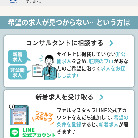
ています。
希望の求人が見つからない…という方は
コンサルタントに相談する
サイト上に掲載していない
非公
開求人
を含め、
転職のプロ
があな
たのご希望に沿って
求人をお探
しします！
新着求人を受け取る
ファルマスタッフLINE公式アカ
ウントを友だち追加して、
希望の
条件を登録
すると、
新着求人
が届
きます♪