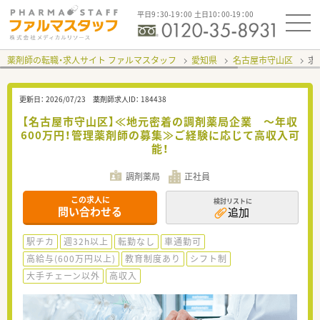
平日9：30-19：00 土日10：00-19：00
薬剤師の転職・求人サイト ファルマスタッフ
愛知県
名古屋市守山区
求
更新日：
2026/07/23
薬剤師求人ID：
184438
【名古屋市守山区】≪地元密着の調剤薬局企業 ～年収
600万円！管理薬剤師の募集≫ご経験に応じて高収入可
能！
調剤薬局
正社員
この求人に
検討リストに
問い合わせる
追加
駅チカ
週32h以上
転勤なし
車通勤可
高給与(600万円以上)
教育制度あり
シフト制
大手チェーン以外
高収入