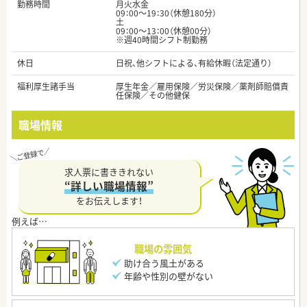
勤務時間
月火水金
09：00～19：30（休憩180分）
土
09：00～13：00（休憩00分）
※週40時間シフト制勤務
休日
日祝、他シフトによる、有給休暇（法定通り）
福利厚生諸手当
厚生年金／雇用保険／労災保険／薬剤師賠償責
任保険／その他健保
職場情報
求人票に書ききれない
“詳しい職場情報”
をお伝えします！
職場の雰囲気
助け合う風土がある
年齢や性別の壁がない