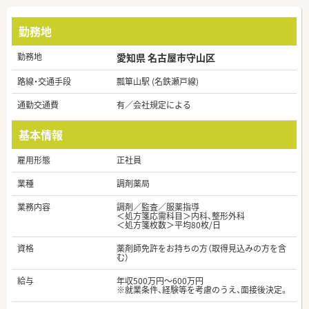
勤務地
勤務地
愛知県 名古屋市守山区
路線・交通手段
瓢箪山駅 (名鉄瀬戸線)
通勤交通費
有／会社規定による
基本情報
雇用形態
正社員
業種
調剤薬局
業務内容
調剤／監査／服薬指導
＜処方箋応需科目＞内科、整形外科
＜処方箋枚数＞平均80枚/日
資格
薬剤師免許をお持ちの方（取得見込みの方を含
む）
給与
年収500万円～600万円
※就業条件、経験等を考慮のうえ、面接後決定。