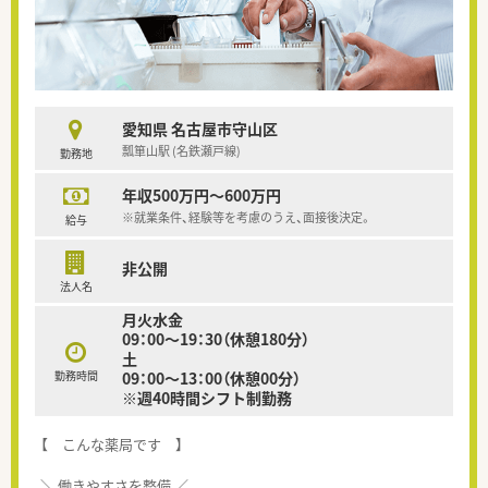
愛知県 名古屋市守山区
瓢箪山駅 (名鉄瀬戸線)
勤務地
年収500万円～600万円
※就業条件、経験等を考慮のうえ、面接後決定。
給与
非公開
法人名
月火水金
09：00～19：30（休憩180分）
土
勤務時間
09：00～13：00（休憩00分）
※週40時間シフト制勤務
【 こんな薬局です 】
＼ 働きやすさを整備 ／