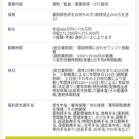
業務内容
調剤／監査／服薬指導／OTC販売
資格
薬剤師免許をお持ちの方（取得見込みの方を含
む）
給与
年収400万円～770万円
月給271,200円～375,000円
※経験・年齢・選択コースによります
勤務時間
[総合薬剤師] 開局時間に合わせてシフト制勤
務
[調剤薬剤師] 9:00～19:00内の勤務
※変形労働時間制(実働1日平均8時間勤務)
休日
[総合薬剤師] 週休2日制（月9日または10日休
み ※勤務表による）/年間休日116日 [調剤薬
剤師] 土日祝（その年の土日祝日数により変
動）/年間休日約120～124日（年による） 有給休
暇（法定通り）/慶弔休暇/特別休暇/配偶者出産
特別休暇/出産育児休業/介護休業/子の看護休
暇/連続休暇制度
福利厚生諸手当
厚生年金／雇用保険／労災保険／薬剤師賠償責
任保険／その他健保
薬剤師手当、通勤費補助手当、資格手当（薬剤師、
登録販売者、管理栄養士）、子ども手当、調整手
当、超過勤務手当（時間外勤務手当、休日勤務手
当、深夜勤務手当）、社宅手当（適応条件有）、他基
準内手当あり（店長手当、SV手当、PSV手当など）