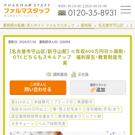
平日9：30-19：00 土日10：00-19：00
薬剤師の転職・求人サイト ファルマスタッフ
愛知県
名古屋市守山区
ス
更新日：
2026/07/30
薬剤師求人ID：
328994
【名古屋市守山区/新守山駅】 ≪年収600万円可≫調剤・
OTCどちらもスキルアップ 福利厚生・教育制度充
実
調剤薬局
正社員
この求人に
検討リストに
問い合わせる
追加
週32h以上
未経験可
ブランク可
車通勤可
高給与(600万円以上)
寮・借上社宅あり
住宅補助(手当)あり
認定薬剤師取得支援あり
教育制度あり
シフト制
大手チェーン
ヘルプ体制充実