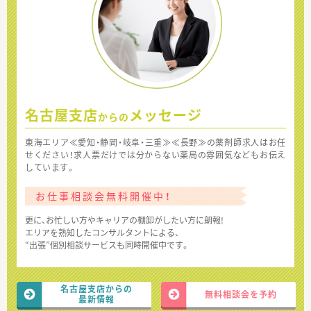
名古屋支店
メッセージ
からの
東海エリア≪愛知・静岡・岐阜・三重≫≪長野≫の薬剤師求人はお任
せください！求人票だけでは分からない薬局の雰囲気などもお伝え
しています。
お仕事相談会無料開催中！
更に、お忙しい方やキャリアの棚卸がしたい方に朗報!
エリアを熟知したコンサルタントによる、
“出張”個別相談サービスも同時開催中です。
名古屋支店からの
無料相談会を予約
最新情報