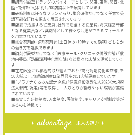
■調剤併設型ドラッグのパイオニアとして、関東、東海、関西、北
陸・信州を中心に約1,700店舗以上を展開しています
■研修制度は様々なプランがあり、集合研修だけでなく任意で受
講可能な研修も幅広く用意されています
■店舗で活躍する従業員、社外で活躍する従業員、将来経営幹部
となる従業員など、薬剤師として様々な活躍ができるフィールド
を用意されています
■総合薬剤師・調剤薬剤師（土日休み・19時までの勤務）どちらか
の働き方を選択できます
■調剤併設型だけでなく「医療モール・クリニック併設店舗」「敷
地内薬局」「訪問調剤特化型店舗」など様々な店舗を運営していま
す
■在宅医療にも積極的取り組んでおり「訪問調剤特化型店舗」を
50店舗以上、無菌調剤室は業界最多の51店舗設置しています
■「プラチナくるみん認定企業」「健康経営優良法人2023（大規模
法人部門）認定」等を取得し一人ひとりが働きやすい環境が整備
されています
■充実した研修制度、人事制度、評価制度、キャリア支援制度等が
あるのも特徴です
advantage
求人の魅力