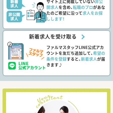
サイト上に掲載していない
非公
開求人
を含め、
転職のプロ
があな
たのご希望に沿って
求人をお探
しします！
新着求人を受け取る
ファルマスタッフLINE公式アカ
ウントを友だち追加して、
希望の
条件を登録
すると、
新着求人
が届
きます♪