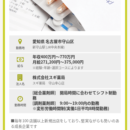
愛知県 名古屋市守山区
新守山駅 (JR中央本線)
勤務地
年収400万円～770万円
月給271,200円～375,000円
給与
※経験・年齢・選択コースによります
株式会社スギ薬局
スギ薬局 守山幸心店
法人名
[総合薬剤師] 開局時間に合わせてシフト制勤
務
[調剤薬剤師] 9:00～19:00内の勤務
勤務時間
※変形労働時間制(実働1日平均8時間勤務)
■毎年100 店舗以上新規出店をしており、堅実ながらも勢いのあ
る成長企業です