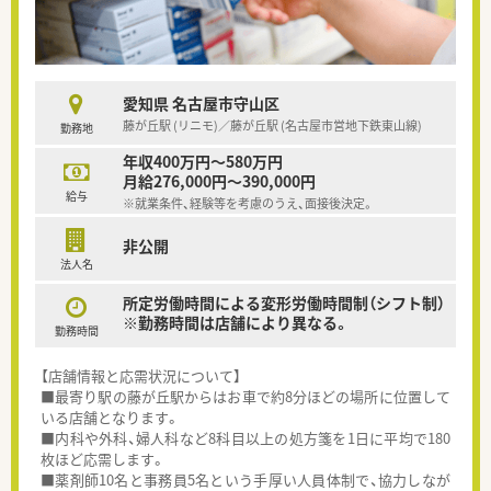
愛知県 名古屋市守山区
藤が丘駅 (リニモ)／藤が丘駅 (名古屋市営地下鉄東山線)
勤務地
年収400万円～580万円
月給276,000円～390,000円
給与
※就業条件、経験等を考慮のうえ、面接後決定。
非公開
法人名
所定労働時間による変形労働時間制（シフト制）
※勤務時間は店舗により異なる。
勤務時間
【店舗情報と応需状況について】
■最寄り駅の藤が丘駅からはお車で約8分ほどの場所に位置して
いる店舗となります。
■内科や外科、婦人科など8科目以上の処方箋を1日に平均で180
枚ほど応需します。
■薬剤師10名と事務員5名という手厚い人員体制で、協力しなが