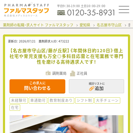
平日9：30-19：00 土日10：00-19：00
薬剤師の転職・求人サイト ファルマスタッフ
愛知県
名古屋市守山区
求
更新日：
2026/07/21
薬剤師求人ID：
473222
【名古屋市守山区/藤が丘駅】《年間休日約120日》借上
社宅や育児支援も万全◎多科目応需と在宅業務で専門
性を磨ける高待遇求人です！
調剤薬局
正社員
この求人に
検討リストに
問い合わせる
追加
未経験可
車通勤可
教育制度あり
シフト制
大手チェーン
在宅