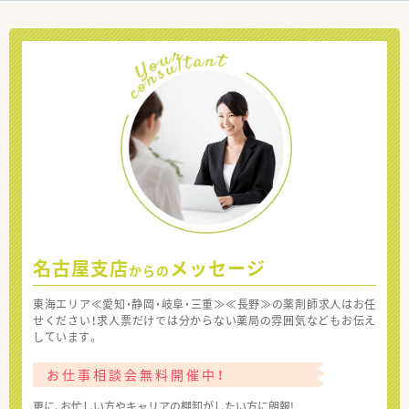
名古屋支店
メッセージ
からの
東海エリア≪愛知・静岡・岐阜・三重≫≪長野≫の薬剤師求人はお任
せください！求人票だけでは分からない薬局の雰囲気などもお伝え
しています。
お仕事相談会無料開催中！
更に、お忙しい方やキャリアの棚卸がしたい方に朗報!