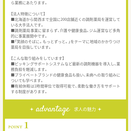
ら業務にあたります。
【法人特徴について】
■北海道から関西まで全国に200店舗近くの調剤薬局を運営して
いる大手法人です。
■調剤薬局事業に留まらず、介護や健康食品、ジム運営など多角
的に事業展開中です。
■「笑顔のそばに。もっとずっと。」をテーマに地域のかかりつけ
薬局を目指しています。
【こんな取り組みをしています】
■ピッキングサポートシステムなど最新の調剤機器を導入し、業
務負担を軽減します。
■プライベートブランドの健康食品も扱い、未病への取り組みに
ついても学べます。
■有給休暇は1時間単位で取得可能で、柔軟な働き方をサポート
する制度があります。
advantage
求人の魅力