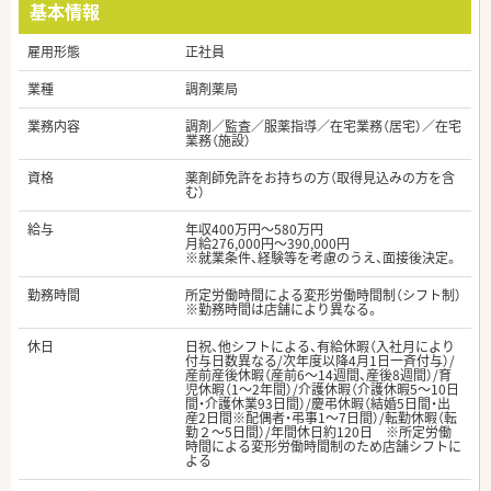
基本情報
雇用形態
正社員
業種
調剤薬局
業務内容
調剤／監査／服薬指導／在宅業務（居宅）／在宅
業務（施設）
資格
薬剤師免許をお持ちの方（取得見込みの方を含
む）
給与
年収400万円～580万円
月給276,000円～390,000円
※就業条件、経験等を考慮のうえ、面接後決定。
勤務時間
所定労働時間による変形労働時間制（シフト制）
※勤務時間は店舗により異なる。
休日
日祝、他シフトによる、有給休暇（入社月により
付与日数異なる/次年度以降4月1日一斉付与）/
産前産後休暇（産前6～14週間、産後8週間）/育
児休暇（1～2年間）/介護休暇（介護休暇5～10日
間・介護休業93日間）/慶弔休暇（結婚5日間・出
産2日間※配偶者・弔事1～7日間）/転勤休暇（転
勤２～5日間）/年間休日約120日 ※所定労働
時間による変形労働時間制のため店舗シフトに
よる