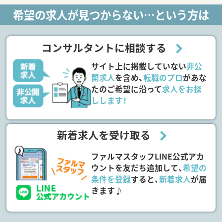
希望の求人が見つからない…という方は
コンサルタントに相談する
サイト上に掲載していない
非公
開求人
を含め、
転職のプロ
があな
たのご希望に沿って
求人をお探
しします！
新着求人を受け取る
ファルマスタッフLINE公式アカ
ウントを友だち追加して、
希望の
条件を登録
すると、
新着求人
が届
きます♪