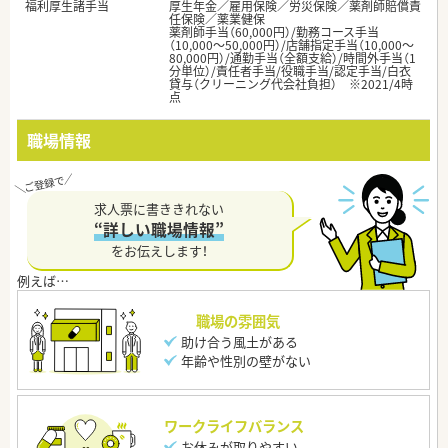
福利厚生諸手当
厚生年金／雇用保険／労災保険／薬剤師賠償責
任保険／薬業健保
薬剤師手当（60,000円）/勤務コース手当
（10,000～50,000円）/店舗指定手当（10,000～
80,000円）/通勤手当（全額支給）/時間外手当（1
分単位）/責任者手当/役職手当/認定手当/白衣
貸与（クリーニング代会社負担） ※2021/4時
点
職場情報
求人票に書ききれない
“詳しい職場情報”
をお伝えします！
職場の雰囲気
助け合う風土がある
年齢や性別の壁がない
ワークライフバランス
お休みが取りやすい