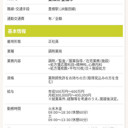
路線・交通手段
豊橋駅 (JR飯田線)
通勤交通費
有／全額
基本情報
雇用形態
正社員
業種
調剤薬局
業務内容
調剤／監査／服薬指導／在宅業務（施設）
<処方箋応需科目>精神科、心療内科
<処方箋枚数>平均70枚/日＋施設処方
資格
薬剤師免許をお持ちの方（取得見込みの方を含
む）
給与
年収500万円～600万円
月給300,000円～400,000円
※就業条件、経験等を考慮のうえ、面接後決定。
勤務時間
火水木金
09：00～18：30（休憩60分）
土
09：00～13：30（休憩00分）