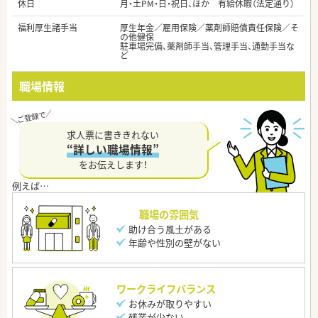
休日
月・土PM・日・祝日、ほか 有給休暇（法定通り）
福利厚生諸手当
厚生年金／雇用保険／薬剤師賠償責任保険／そ
の他健保
駐車場完備、薬剤師手当、管理手当、通勤手当な
ど
職場情報
求人票に書ききれない
“詳しい職場情報”
をお伝えします！
職場の雰囲気
助け合う風土がある
年齢や性別の壁がない
ワークライフバランス
お休みが取りやすい
残業が少ない