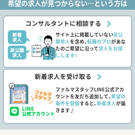
希望の求人が見つからない…という方は
コンサルタントに相談する
サイト上に掲載していない
非公
開求人
を含め、
転職のプロ
があな
たのご希望に沿って
求人をお探
しします！
新着求人を受け取る
ファルマスタッフLINE公式アカ
ウントを友だち追加して、
希望の
条件を登録
すると、
新着求人
が届
きます♪