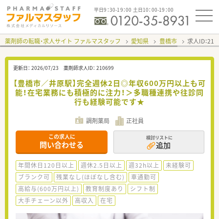
平日9：30-19：00 土日10：00-19：00
薬剤師の転職・求人サイト ファルマスタッフ
愛知県
豊橋市
求人ID：21
更新日：
2026/07/23
薬剤師求人ID：
210699
【豊橋市／井原駅】完全週休2日◎年収600万円以上も可
能！在宅業務にも積極的に注力！＞多職種連携や往診同
行も経験可能です★
調剤薬局
正社員
この求人に
検討リストに
問い合わせる
追加
年間休日120日以上
週休2.5日以上
週32h以上
未経験可
ブランク可
残業なし(ほぼなし含む)
車通勤可
高給与(600万円以上)
教育制度あり
シフト制
大手チェーン以外
高収入
在宅