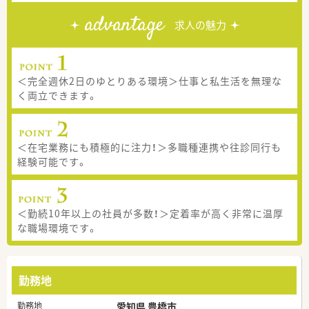
advantage
求人の魅力
＜完全週休2日のゆとりある環境＞仕事と私生活を無理な
く両立できます。
＜在宅業務にも積極的に注力！＞多職種連携や往診同行も
経験可能です。
＜勤続10年以上の社員が多数！＞定着率が高く非常に温厚
な職場環境です。
勤務地
勤務地
愛知県 豊橋市