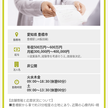
愛知県 豊橋市
豊橋駅 (JR飯田線)
勤務地
年収500万円～600万円
月給300,000円～400,000円
給与
※就業条件、経験等を考慮のうえ、面接後決定。
非公開
法人名
火水木金
09：00～18：30（休憩60分）
土
勤務時間
09：00～13：30（休憩00分）
【店舗情報と応需状況について】
■豊橋駅から車で約23分程度の立地にあり、近隣の心療内科・精