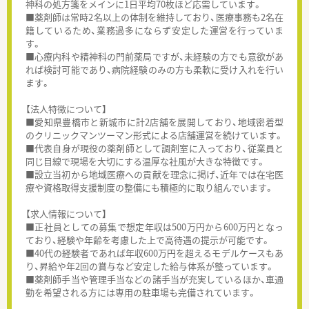
神科の処方箋をメインに1日平均70枚ほど応需しています。
■薬剤師は常時2名以上の体制を維持しており、医療事務も2名在
籍しているため、業務過多にならず安定した運営を行っていま
す。
■心療内科や精神科の門前薬局ですが、未経験の方でも意欲があ
れば検討可能であり、病院経験のみの方も柔軟に受け入れを行い
ます。
【法人特徴について】
■愛知県豊橋市と新城市に計2店舗を展開しており、地域密着型
のクリニックマンツーマン形式による店舗運営を続けています。
■代表自身が現役の薬剤師として調剤室に入っており、従業員と
同じ目線で現場を大切にする温厚な社風が大きな特徴です。
■設立当初から地域医療への貢献を理念に掲げ、近年では在宅医
療や資格取得支援制度の整備にも積極的に取り組んでいます。
【求人情報について】
■正社員としての募集で想定年収は500万円から600万円となっ
ており、経験や年齢を考慮した上で高待遇の提示が可能です。
■40代の経験者であれば年収600万円を超えるモデルケースもあ
り、昇給や年2回の賞与など安定した給与体系が整っています。
■薬剤師手当や管理手当などの諸手当が充実しているほか、車通
勤を希望される方には専用の駐車場も完備されています。