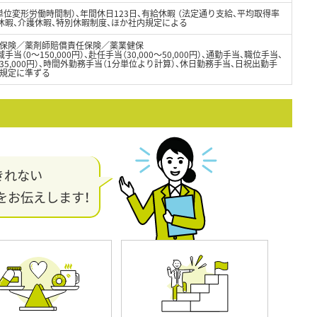
位変形労働時間制）、年間休日123日、有給休暇 （法定通り支給、平均取得率
児休暇、介護休暇、特別休暇制度、ほか社内規定による
保険／薬剤師賠償責任保険／薬業健保
域手当（0～150,000円）、赴任手当（30,000～50,000円）、通勤手当、職位手当、
5,000円）、時間外勤務手当（1分単位より計算）、休日勤務手当、日祝出勤手
内規定に準ずる
きれない
をお伝えします！