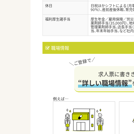
休日
日祝ほかシフトによる（月単
90％）、産前産後休暇、育
福利厚生諸手当
厚生年金／雇用保険／労災
薬剤師手当（35,000円）、地
管理薬剤師手当、店長手当（3
当、年末年始手当、など社
職場情報
求人票に書き
“詳しい職場情報”