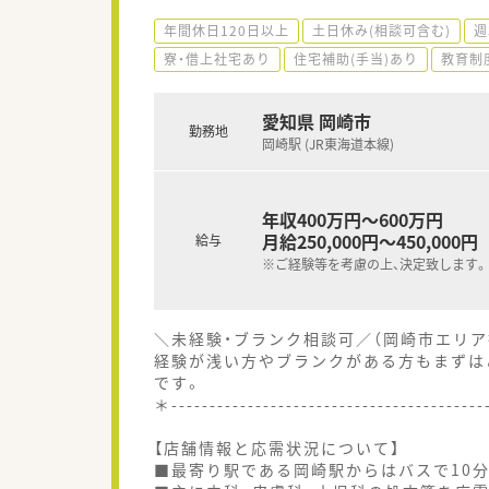
年間休日120日以上
土日休み(相談可含む)
週
寮・借上社宅あり
住宅補助(手当)あり
教育制
愛知県 岡崎市
勤務地
岡崎駅 (JR東海道本線)
年収400万円～600万円
月給250,000円～450,000円
給与
※ご経験等を考慮の上、決定致します。
＼未経験・ブランク相談可／（岡崎市エリア
経験が浅い方やブランクがある方もまずは
です。
＊----------------------------------------
【店舗情報と応需状況について】
■最寄り駅である岡崎駅からはバスで10