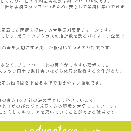
しており、1日の平均応需枚数は約120～130枚です。
他に医療事務スタッフもいるため、安心して業務に集中できま
域に密着した医療を提供する大手調剤薬局チェーンです。
けており、業界トップクラスの店舗数を誇るパイオニア企業で
師の声を大切にする風土が根付いているのが特徴です。
と少なく、プライベートとの両立がしやすい環境です。
、スタッフ同士で助け合いながら休暇を取得する文化がありま
、法定労働時間を下回る水準で働きやすい環境です。
気の良さ」を入社の決め手として挙げています。
ひとりがのびのびと成長できる環境を大切にしています。
的に安心してキャリアを築いていくことができる職場です。