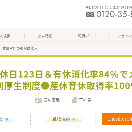
平日9：30-19：00 土日10：00-19：
人検索
求人特集
転職ガイド
ファル
 牧御堂店の薬剤師求人
間休日123日＆有休消化率84％
厚生制度●産休育休取得率100%
調剤薬局
正社員
報
職場情報
この求人に