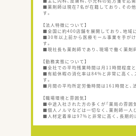
■主に内科、皮膚科、小児科の処方箋を応需
■薬剤師は現在7名が在籍しており、その
す。
【法人特徴について】
■全国に約400店舗を展開しており、地
■30年以上前から医療モール事業を手が
す。
■現社長も薬剤師であり、現場で働く薬剤
【勤務実態について】
■全社での平均残業時間は月11時間程度
■有給休暇の消化率は84%と非常に高く
す。
■月間の平均所定労働時間は161時間と
【職場環境と雰囲気】
■中途入社された方の多くが「薬局の雰囲
■個人ノルマなどは一切なく、薬剤師一人
■人材定着率は97%と非常に高く、長期