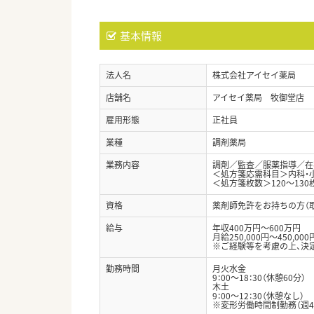
基本情報
法人名
株式会社アイセイ薬局
店舗名
アイセイ薬局 牧御堂店
雇用形態
正社員
業種
調剤薬局
業務内容
調剤／監査／服薬指導／在
＜処方箋応需科目＞内科・
＜処方箋枚数＞120～130
資格
薬剤師免許をお持ちの方（
給与
年収400万円～600万円
月給250,000円～450,000
※ご経験等を考慮の上、決
勤務時間
月火水金
9：00～18：30（休憩60分）
木土
9：00～12：30（休憩なし）
※変形労働時間制勤務（週4