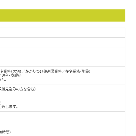
宅業務（居宅）／かかりつけ薬剤師業務／在宅業務（施設）
小児科・皮膚科
枚/日
取得見込みの方を含む）
円
定致します。
0時間）