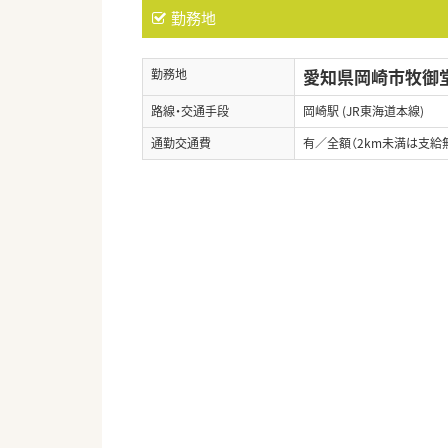
勤務地
愛知県岡崎市牧御堂
勤務地
路線・交通手段
岡崎駅 (JR東海道本線)
通勤交通費
有／全額（2km未満は支給