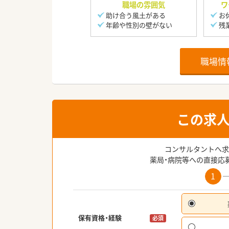
職場の雰囲気
ワ
助け合う風土がある
お
年齢や性別の壁がない
残
職場情
この求
コンサルタントへ求
薬局・病院等への直接応
1
保有資格・経験
必須