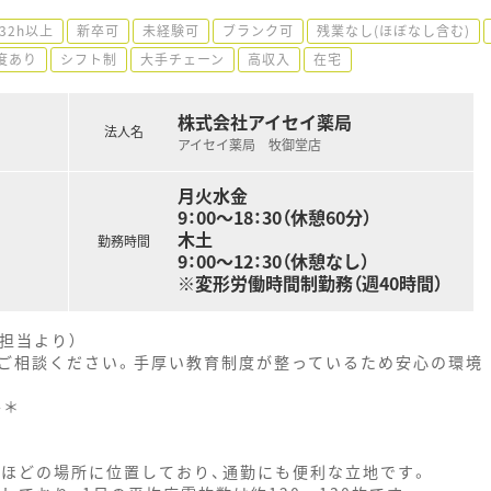
32h以上
新卒可
未経験可
ブランク可
残業なし(ほぼなし含む)
度あり
シフト制
大手チェーン
高収入
在宅
株式会社アイセイ薬局
法人名
アイセイ薬局 牧御堂店
月火水金
9：00～18：30（休憩60分）
木土
勤務時間
9：00～12：30（休憩なし）
※変形労働時間制勤務（週40時間）
担当より）
ご相談ください。手厚い教育制度が整っているため安心の環境
--＊
分ほどの場所に位置しており、通勤にも便利な立地です。