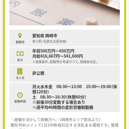
愛知県 岡崎市
男川駅 (名鉄名古屋本線)
勤務地
年収500万円～650万円
月給416,667円～541,600円
給与
※就業条件、経験等を考慮のうえ、面接後決定。
非公開
法人名
月火水木金 08:30～13:00 15:00～19:00（休
憩120分）
土 08:30～16:30（休憩60分）
勤務時間
※前後30分変動する場合あり
※週平均40時間の変形労働制勤務
＼経験を活かして即戦力へ／（岡崎市エリア担当より）
整形外科メインで1日100枚程対応する活気ある環境です。管理