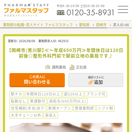
平日9：30-19：00 土日10：00-19：00
薬剤師の転職・求人サイト ファルマスタッフ
愛知県
岡崎市
求人ID：46
更新日：
2026/08/06
薬剤師求人ID：
462915
【岡崎市/男川駅】≪～年収650万円≫年間休日は120日
前後◎整形外科門前で駅前立地の薬局です♪
調剤薬局
正社員
この求人に
検討リストに
問い合わせる
追加
駅チカ
年間休日120日以上
週32h以上
ブランク可
転勤なし
車通勤可
高給与(600万円以上)
住宅補助(手当)あり
新規オープン
管理薬剤師
シフト制
大手チェーン以外
高収入