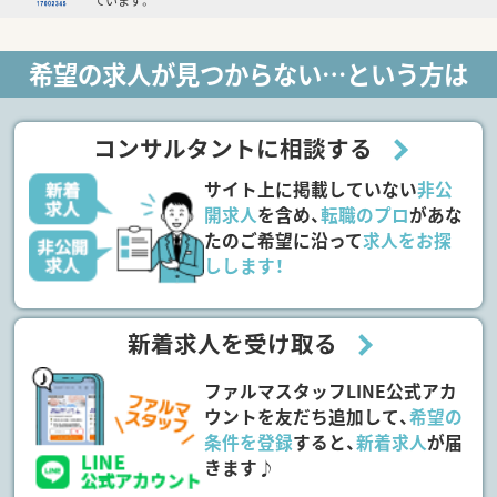
ています。
希望の求人が見つからない…という方は
コンサルタントに相談する
サイト上に掲載していない
非公
開求人
を含め、
転職のプロ
があな
たのご希望に沿って
求人をお探
しします！
新着求人を受け取る
ファルマスタッフLINE公式アカ
ウントを友だち追加して、
希望の
条件を登録
すると、
新着求人
が届
きます♪