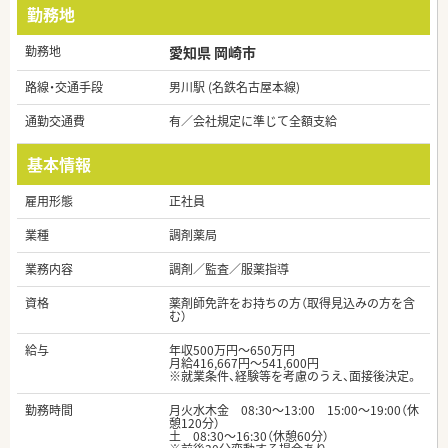
勤務地
勤務地
愛知県 岡崎市
路線・交通手段
男川駅 (名鉄名古屋本線)
通勤交通費
有／会社規定に準じて全額支給
基本情報
雇用形態
正社員
業種
調剤薬局
業務内容
調剤／監査／服薬指導
資格
薬剤師免許をお持ちの方（取得見込みの方を含
む）
給与
年収500万円～650万円
月給416,667円～541,600円
※就業条件、経験等を考慮のうえ、面接後決定。
勤務時間
月火水木金 08:30～13:00 15:00～19:00（休
憩120分）
土 08:30～16:30（休憩60分）