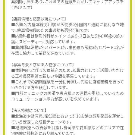
薬剤師手当もあり、これまでの経験を活かしてキャリアアップを
目指せます！
【店舗情報と応需状況について】
■名鉄名古屋本線男川駅から徒歩5分圏内と通勤に便利な立地
で、駐車場完備のため車通勤も選択可能です。
■応需科目は整形外科がメインであり、1日あたり約100枚の処方
箋にスピーディーに対応しています。
■薬剤師は常勤2名とパート1名、事務員も常勤2名とパート1名が
在籍し協力して業務を進めています。
【募集背景と求める人物像について】
■体制強化に伴う欠員補充のため、即戦力としてご活躍いただけ
る正社員薬剤師の新しい仲間を募集しています。
■これまでの調剤経験を十分に発揮し、円滑に店舗業務を行って
いただける方を歓迎しています。
■門前クリニックの医師や患者様との連携を重視しているため
コミュニケーション能力が高い方を求めています。
【法人特徴について】
■北海道や静岡県、愛知県において計10店舗の調剤薬局を運営し
ている安定した成長チェーンです。
■地域医療への貢献を目指し静岡県や愛知県などのエリアで在
宅医療に積極的に取り組んでいます。