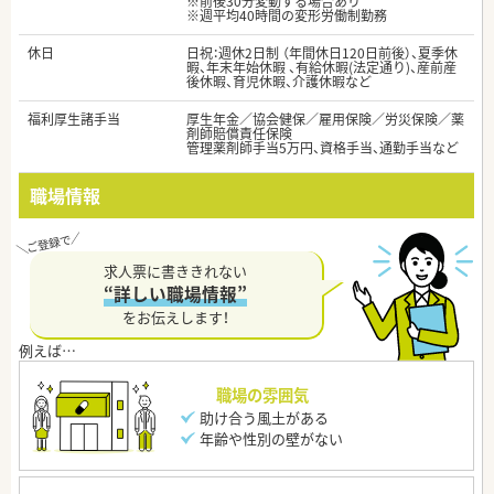
※前後30分変動する場合あり
※週平均40時間の変形労働制勤務
休日
日祝：週休2日制 （年間休日120日前後）、夏季休
暇、年末年始休暇 、有給休暇(法定通り)、産前産
後休暇、育児休暇、介護休暇など
福利厚生諸手当
厚生年金／協会健保／雇用保険／労災保険／薬
剤師賠償責任保険
管理薬剤師手当5万円、資格手当、通勤手当など
職場情報
求人票に書ききれない
“詳しい職場情報”
をお伝えします！
職場の雰囲気
助け合う風土がある
年齢や性別の壁がない