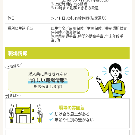
土/09：00～17：30（休憩60分）
※上記時間内で応相談
※19時まで勤務できる方歓迎
休日
シフト日以外、有給休暇（法定通り）
福利厚生諸手当
厚生年金／雇用保険／労災保険／薬剤師賠償責
任保険／薬業健保
管理薬剤師手当、時間外勤務手当、年末年始手
当、他
職場情報
求人票に書ききれない
“詳しい職場情報”
をお伝えします！
職場の雰囲気
助け合う風土がある
年齢や性別の壁がない