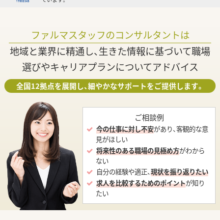
ファルマスタッフのコンサルタントは
地域と業界に精通し、生きた情報に基づいて職場
選びやキャリアプランについてアドバイス
全国12拠点を展開し、細やかなサポートをご提供します。
ご相談例
今の仕事に対し不安
があり、客観的な意
見がほしい
将来性のある職場の見極め方
がわから
ない
自分の経験や適正、
現状を振り返りたい
求人を比較するためのポイント
が知り
たい