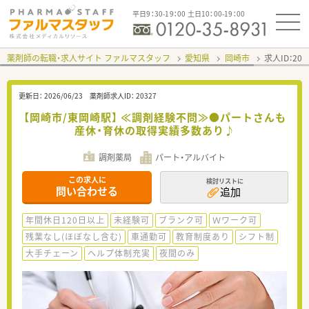
平日9：30-19：00 土日10：00-19：00
薬剤師の転職・求人サイト ファルマスタッフ
愛知県
岡崎市
求人ID：20
更新日：
2026/06/23
薬剤師求人ID：
20327
【岡崎市/東岡崎駅】 ≪調剤経験不問≫●パートさんも
産休・育休の取得実績多数あり♪
調剤薬局
パート・アルバイト
この求人に
検討リストに
問い合わせる
追加
年間休日120日以上
未経験可
ブランク可
Ｗワーク可
残業なし(ほぼなし含む)
車通勤可
教育制度あり
シフト制
大手チェーン
ヘルプ体制充実
夜間のみ