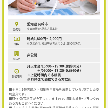
愛知県 岡崎市
東岡崎駅 (名鉄名古屋本線)
勤務地
時給1,800円～2,000円
※就業条件、経験等を考慮のうえ、面接後決定。
給与
非公開
法人名
月火木金/15：00～19：00（休憩00分）
土/09：00～17：30（休憩60分）
※上記時間内で応相談
勤務時間
※19時まで勤務できる方歓迎
■全国に140店舗以上調剤専門薬局を展開している、安定した薬
局企業です。
■研修・教育制度が充実していますので、調剤未経験・ブランクの
ある方もご安心ください。
■パートさんも産休・育休の取得実績が多数あり、ママさん薬剤