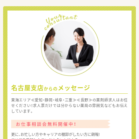
名古屋支店
メッセージ
からの
東海エリア≪愛知・静岡・岐阜・三重≫≪長野≫の薬剤師求人はお任
せください！求人票だけでは分からない薬局の雰囲気などもお伝え
しています。
お仕事相談会無料開催中！
更に、お忙しい方やキャリアの棚卸がしたい方に朗報!