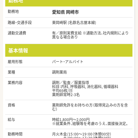
勤務地
勤務地
愛知県 岡崎市
路線・交通手段
東岡崎駅 (名鉄名古屋本線)
通勤交通費
有／原則実費支給 ※通勤方法、社内規則により
異なる場合あり
基本情報
雇用形態
パート・アルバイト
業種
調剤薬局
業務内容
調剤／監査／服薬指導
科目：内科, 呼吸器科, 消化器科, 循環器科
平均69枚/日
薬剤師常時2-3名
資格
薬剤師免許をお持ちの方（取得見込みの方を含
む）
給与
時給1,800円～2,000円
※就業条件、経験等を考慮のうえ、面接後決定。
勤務時間
月火木金/15：00～19：00（休憩00分）