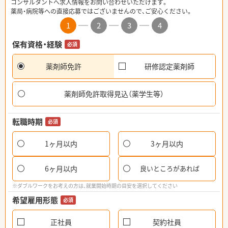
コンサルタントへ求人情報をお問い合わせいただけます。
薬局・病院等への直接応募ではございませんので、ご安心ください。
1
2
3
4
保有資格・経験
必須
薬剤師免許
研修認定薬剤師
薬剤師免許取得見込（薬学生等）
転職時期
必須
1ヶ月以内
3ヶ月以内
6ヶ月以内
良いところがあれば
※ダブルワークをお考えの方は、就業開始時期の目安を選択してください
希望雇用形態
必須
正社員
契約社員