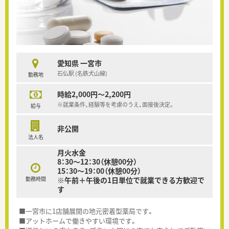
愛知県 一宮市
石仏駅 (名鉄犬山線)
勤務地
時給2,000円～2,200円
※就業条件、経験等を考慮のうえ、面接後決定。
給与
非公開
法人名
月火水金
8：30～12：30（休憩00分）
15：30～19：00（休憩00分）
勤務時間
※午前＋午後の1日単位で就業できる方歓迎で
す
■一宮市に1店舗展開の地元密着型薬局です。
■アットホームで働きやすい環境です。