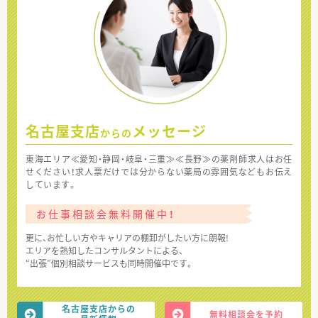
名古屋支店
メッセージ
からの
東海エリア≪愛知・静岡・岐阜・三重≫≪長野≫の薬剤師求人はお任
せください！求人票だけでは分からない薬局の雰囲気などもお伝え
しています。
お仕事相談会無料開催中！
更に、お忙しい方やキャリアの棚卸がしたい方に朗報!
エリアを熟知したコンサルタントによる、
“出張”個別相談サービスも同時開催中です。
名古屋支店からの
無料相談会を予約