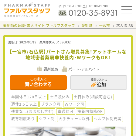
平日9：30-19：00 土日10：00-19：00
薬剤師の転職・求人サイト ファルマスタッフ
愛知県
一宮市
求人ID：38
更新日：
2026/06/19
薬剤師求人ID：
386032
【一宮市/石仏駅】パートさん増員募集！アットホームな
地域密着薬局●扶養内・WワークもOK！
調剤薬局
パート・アルバイト
この求人に
検討リストに
問い合わせる
追加
年間休日120日以上
土日祝休み
土日休み(相談可含む)
週休2.5日以上
ブランク可
Ｗワーク可
残業なし(ほぼなし含む)
車通勤可
扶養内勤務OK
教育制度あり
シフト制
大手チェーン以外
ヘルプ体制充実