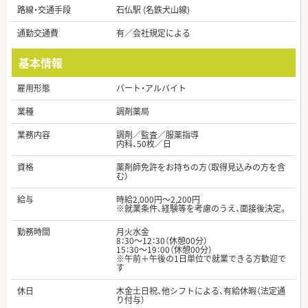
路線・交通手段
石仏駅 (名鉄犬山線)
通勤交通費
有／会社規定による
基本情報
雇用形態
パート・アルバイト
業種
調剤薬局
業務内容
調剤／監査／服薬指導
内科、50枚／日
資格
薬剤師免許をお持ちの方（取得見込みの方を含
む）
給与
時給2,000円～2,200円
※就業条件、経験等を考慮のうえ、面接後決定。
勤務時間
月火水金
8：30～12：30（休憩00分）
15：30～19：00（休憩00分）
※午前＋午後の1日単位で就業できる方歓迎で
す
休日
木金土日祝、他シフトによる、有給休暇（法定通
り付与）