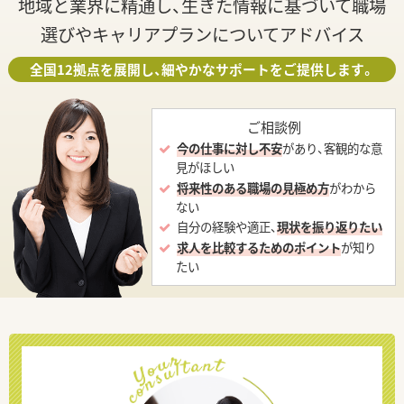
地域と業界に精通し、生きた情報に基づいて職場
選びやキャリアプランについてアドバイス
全国12拠点を展開し、細やかなサポートをご提供します。
ご相談例
今の仕事に対し不安
があり、客観的な意
見がほしい
将来性のある職場の見極め方
がわから
ない
自分の経験や適正、
現状を振り返りたい
求人を比較するためのポイント
が知り
たい