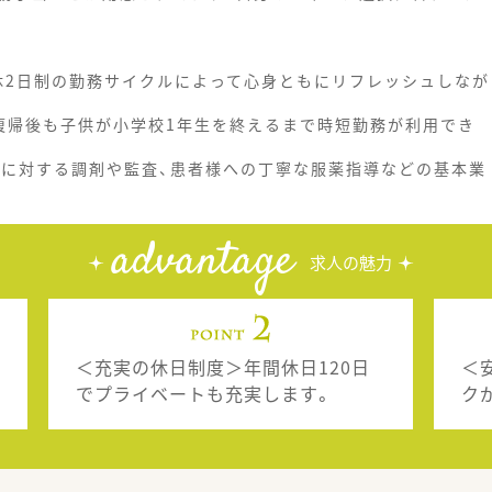
週休2日制の勤務サイクルによって心身ともにリフレッシュしなが
復帰後も子供が小学校1年生を終えるまで時短勤務が利用でき
箋に対する調剤や監査、患者様への丁寧な服薬指導などの基本業
advantage
求人の魅力
＜充実の休日制度＞年間休日120日
＜
でプライベートも充実します。
ク