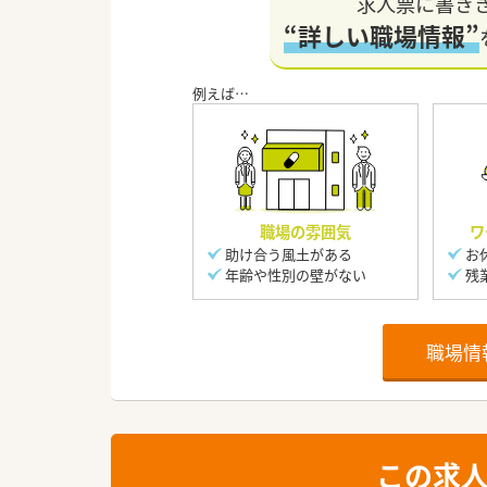
求人票に書き
“詳しい職場情報”
職場の雰囲気
ワ
助け合う風土がある
お
年齢や性別の壁がない
残
職場情
この求