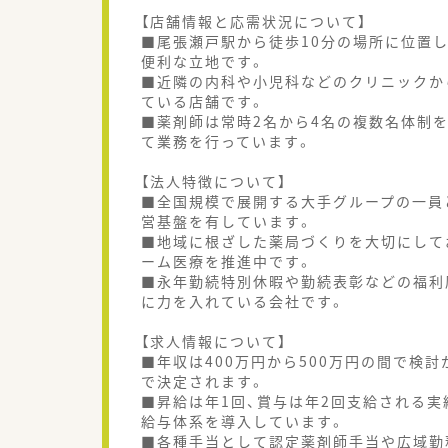
【店舗情報と応需状況について】
■尾張瀬戸駅から徒歩10分の場所に位置
便利な立地です。
■近隣の内科や小児科などのクリニックから
ている店舗です。
■薬剤師は常時2名から4名の複数名体制
て業務を行っています。
【法人特徴について】
■全国規模で展開する大手グループの一員
営基盤を有しています。
■地域に根ざした薬局づくりを大切にして
ーム医療を推進中です。
■永年勤続特別休暇や勤続表彰などの福利
に力を入れている会社です。
【求人情報について】
■年収は400万円から500万円の間で検
で決定されます。
■昇給は年1回、賞与は年2回支給される
給与体系を導入しています。
■各種手当として認定薬剤師手当や広域勤