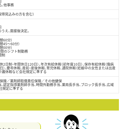
日
名、他事務
取得見込みの方を含む）
円
のうえ、面接後決定。
休憩60分）
憩45～60分）
憩00分）
時間のシフト制勤務
間制
休2日制・年間休日120日）、年次有給休暇（初年度10日）、保存有給休暇（傷病
30日）、慶弔休暇、産前・産後休暇、育児休暇、通院休暇（妊娠中の女性または出産
、介護休暇など会社規定に準ずる
保険／薬剤師賠償責任保険／その他健保
当、認定指導薬剤師手当、時間外勤務手当、薬局長手当、ブロック長手当、広域
会社規定に準ずる