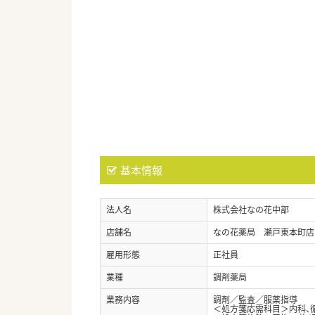
基本情報
法人名
株式会社なの花中部
店舗名
なの花薬局 瀬戸東本町店
雇用形態
正社員
業種
調剤薬局
業務内容
調剤／監査／服薬指導
＜処方箋応需科目＞内科、