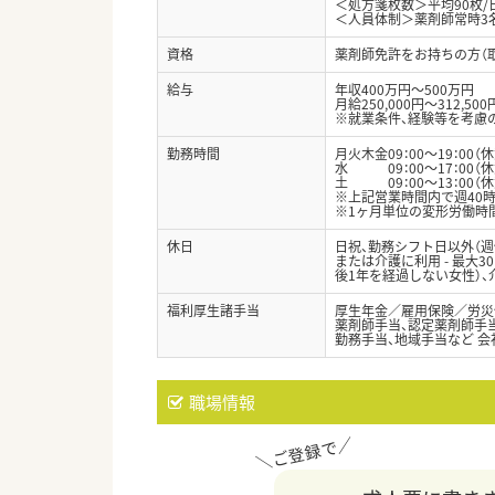
＜処方箋枚数＞平均90枚/
＜人員体制＞薬剤師常時3
資格
薬剤師免許をお持ちの方（
給与
年収400万円～500万円
月給250,000円～312,500
※就業条件、経験等を考慮
勤務時間
月火木金09：00～19：00（
水 09：00～17：00（休
土 09：00～13：00（休
※上記営業時間内で週40
※1ヶ月単位の変形労働時
休日
日祝、勤務シフト日以外（週
または介護に利用 - 最大
後1年を経過しない女性）
福利厚生諸手当
厚生年金／雇用保険／労災
薬剤師手当、認定薬剤師手
勤務手当、地域手当など 
職場情報