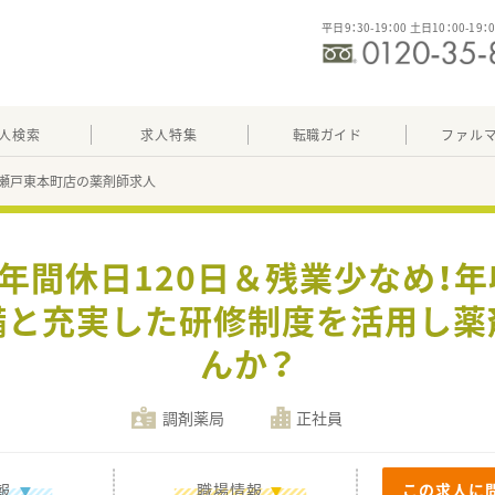
平日9：30-19：00 土日10：00-19：
人検索
求人特集
転職ガイド
ファル
瀬戸東本町店の薬剤師求人
】年間休日120日＆残業少なめ！年
備と充実した研修制度を活用し
んか？
調剤薬局
正社員
報
職場情報
この求人に