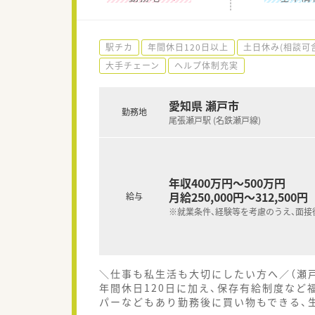
駅チカ
年間休日120日以上
土日休み(相談可
大手チェーン
ヘルプ体制充実
愛知県 瀬戸市
勤務地
尾張瀬戸駅 (名鉄瀬戸線)
年収400万円～500万円
月給250,000円～312,500円
給与
※就業条件、経験等を考慮のうえ、面接
＼仕事も私生活も大切にしたい方へ／（瀬
年間休日120日に加え、保存有給制度など
パーなどもあり勤務後に買い物もできる、