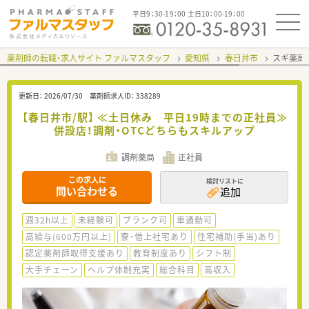
平日9：30-19：00 土日10：00-19：00
薬剤師の転職・求人サイト ファルマスタッフ
愛知県
春日井市
スギ薬局
更新日：
2026/07/30
薬剤師求人ID：
338289
【春日井市/駅】 ≪土日休み 平日19時までの正社員≫
併設店！調剤・OTCどちらもスキルアップ
調剤薬局
正社員
この求人に
検討リストに
問い合わせる
追加
週32h以上
未経験可
ブランク可
車通勤可
高給与(600万円以上)
寮・借上社宅あり
住宅補助(手当)あり
認定薬剤師取得支援あり
教育制度あり
シフト制
大手チェーン
ヘルプ体制充実
総合科目
高収入