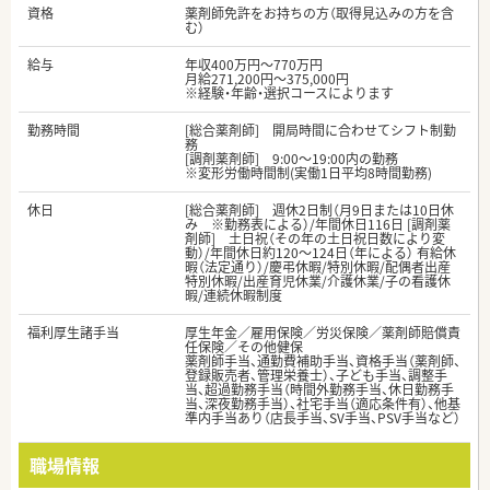
資格
薬剤師免許をお持ちの方（取得見込みの方を含
む）
給与
年収400万円～770万円
月給271,200円～375,000円
※経験・年齢・選択コースによります
勤務時間
[総合薬剤師] 開局時間に合わせてシフト制勤
務
[調剤薬剤師] 9:00～19:00内の勤務
※変形労働時間制(実働1日平均8時間勤務)
休日
[総合薬剤師] 週休2日制（月9日または10日休
み ※勤務表による）/年間休日116日 [調剤薬
剤師] 土日祝（その年の土日祝日数により変
動）/年間休日約120～124日（年による） 有給休
暇（法定通り）/慶弔休暇/特別休暇/配偶者出産
特別休暇/出産育児休業/介護休業/子の看護休
暇/連続休暇制度
福利厚生諸手当
厚生年金／雇用保険／労災保険／薬剤師賠償責
任保険／その他健保
薬剤師手当、通勤費補助手当、資格手当（薬剤師、
登録販売者、管理栄養士）、子ども手当、調整手
当、超過勤務手当（時間外勤務手当、休日勤務手
当、深夜勤務手当）、社宅手当（適応条件有）、他基
準内手当あり（店長手当、SV手当、PSV手当など）
職場情報