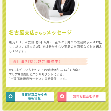
名古屋支店
メッセージ
からの
東海エリア≪愛知・静岡・岐阜・三重≫≪長野≫の薬剤師求人はお任
せください！求人票だけでは分からない薬局の雰囲気などもお伝え
しています。
お仕事相談会無料開催中！
更に、お忙しい方やキャリアの棚卸がしたい方に朗報!
エリアを熟知したコンサルタントによる、
“出張”個別相談サービスも同時開催中です。
名古屋支店からの
無料相談会を予約
最新情報