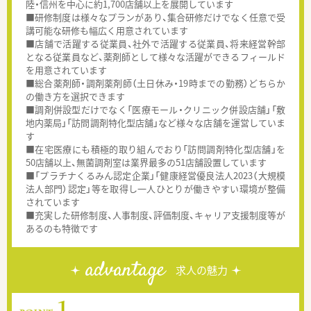
陸・信州を中心に約1,700店舗以上を展開しています
■研修制度は様々なプランがあり、集合研修だけでなく任意で受
講可能な研修も幅広く用意されています
■店舗で活躍する従業員、社外で活躍する従業員、将来経営幹部
となる従業員など、薬剤師として様々な活躍ができるフィールド
を用意されています
■総合薬剤師・調剤薬剤師（土日休み・19時までの勤務）どちらか
の働き方を選択できます
■調剤併設型だけでなく「医療モール・クリニック併設店舗」「敷
地内薬局」「訪問調剤特化型店舗」など様々な店舗を運営していま
す
■在宅医療にも積極的取り組んでおり「訪問調剤特化型店舗」を
50店舗以上、無菌調剤室は業界最多の51店舗設置しています
■「プラチナくるみん認定企業」「健康経営優良法人2023（大規模
法人部門）認定」等を取得し一人ひとりが働きやすい環境が整備
されています
■充実した研修制度、人事制度、評価制度、キャリア支援制度等が
あるのも特徴です
advantage
求人の魅力