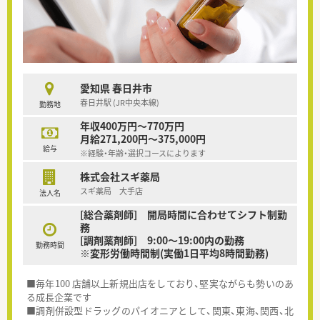
愛知県 春日井市
春日井駅 (JR中央本線)
勤務地
年収400万円～770万円
月給271,200円～375,000円
給与
※経験・年齢・選択コースによります
株式会社スギ薬局
スギ薬局 大手店
法人名
[総合薬剤師] 開局時間に合わせてシフト制勤
務
[調剤薬剤師] 9:00～19:00内の勤務
勤務時間
※変形労働時間制(実働1日平均8時間勤務)
■毎年100 店舗以上新規出店をしており、堅実ながらも勢いのあ
る成長企業です
■調剤併設型ドラッグのパイオニアとして、関東、東海、関西、北