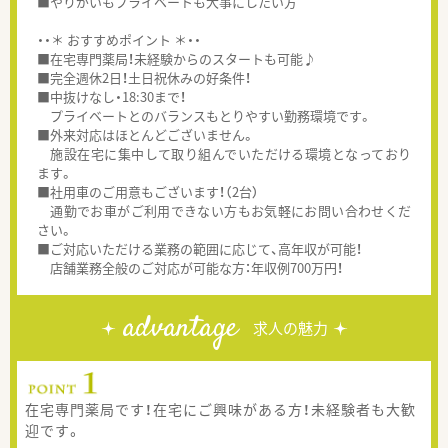
■やりがいもプライベートも大事にしたい方
・・＊ おすすめポイント ＊・・
■在宅専門薬局！未経験からのスタートも可能♪
■完全週休2日！土日祝休みの好条件！
■中抜けなし・18:30まで！
プライベートとのバランスもとりやすい勤務環境です。
■外来対応はほとんどございません。
施設在宅に集中して取り組んでいただける環境となっており
ます。
■社用車のご用意もございます！（2台）
通勤でお車がご利用できない方もお気軽にお問い合わせくだ
さい。
■ご対応いただける業務の範囲に応じて、高年収が可能！
店舗業務全般のご対応が可能な方：年収例700万円！
advantage
求人の魅力
在宅専門薬局です！在宅にご興味がある方！未経験者も大歓
迎です。