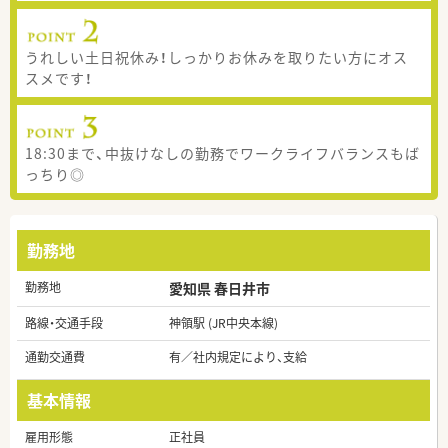
うれしい土日祝休み！しっかりお休みを取りたい方にオス
スメです！
18:30まで、中抜けなしの勤務でワークライフバランスもば
っちり◎
勤務地
勤務地
愛知県 春日井市
路線・交通手段
神領駅 (JR中央本線)
通勤交通費
有／社内規定により、支給
基本情報
雇用形態
正社員