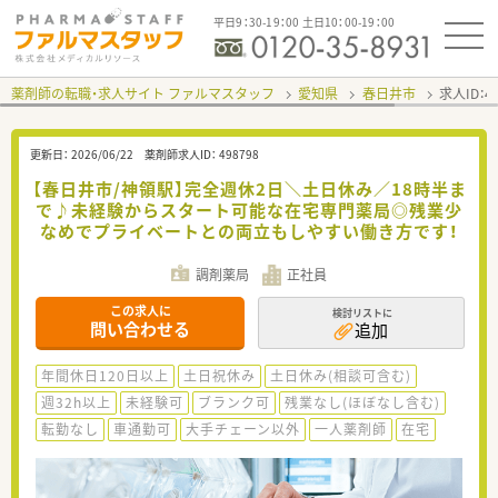
平日9：30-19：00 土日10：00-19：00
薬剤師の転職・求人サイト ファルマスタッフ
愛知県
春日井市
求人ID：
更新日：
2026/06/22
薬剤師求人ID：
498798
【春日井市/神領駅】完全週休2日＼土日休み／18時半ま
で♪未経験からスタート可能な在宅専門薬局◎残業少
なめでプライベートとの両立もしやすい働き方です！
調剤薬局
正社員
この求人に
検討リストに
問い合わせる
追加
年間休日120日以上
土日祝休み
土日休み(相談可含む)
週32h以上
未経験可
ブランク可
残業なし(ほぼなし含む)
転勤なし
車通勤可
大手チェーン以外
一人薬剤師
在宅