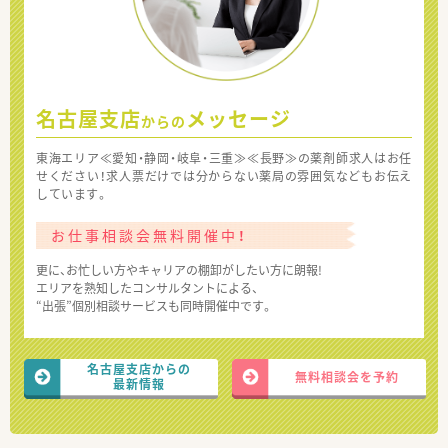
名古屋支店
メッセージ
からの
東海エリア≪愛知・静岡・岐阜・三重≫≪長野≫の薬剤師求人はお任
せください！求人票だけでは分からない薬局の雰囲気などもお伝え
しています。
お仕事相談会無料開催中！
更に、お忙しい方やキャリアの棚卸がしたい方に朗報!
エリアを熟知したコンサルタントによる、
“出張”個別相談サービスも同時開催中です。
名古屋支店からの
無料相談会を予約
最新情報