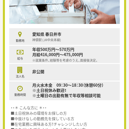
愛知県 春日井市
神領駅 (JR中央本線)
勤務地
年収500万円～570万円
月給416,000円～475,000円
給与
※就業条件、経験等を考慮のうえ、面接後決定。
非公開
法人名
月火水木金 09：30～18：30（休憩60分）
※土日祝休み歓迎！
勤務時間
※土曜日の出勤有無で年収等相談可能
・・＊ こんな方に ＊・・
■土日祝休みの環境をお探しの方
■中抜けなしの勤務先を探している方
■在宅業務に興味ある方！チャレンジしたい方