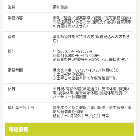
業種
調剤薬局
業務内容
調剤／監査／服薬指導／配達／在宅業務（施設）
※配達業務があるため、運転免許必須（自家用車
の有無は問いません）
資格
薬剤師免許をお持ちの方（取得見込みの方を含
む）
給与
年収500万円～570万円
月給416,000円～475,000円
※就業条件、経験等を考慮のうえ、面接後決定。
勤務時間
月火水木金 09：30～18：30（休憩60分）
※土日祝休み歓迎！
※土曜日の出勤有無で年収等相談可能
休日
土日祝、有給休暇（法定通り）、慶弔休暇、特別休
暇、夏季休暇、年末年始休暇、長期休暇制度、アニ
バーサリー休暇制度
福利厚生諸手当
厚生年金／協会健保／雇用保険／労災保険／薬
剤師賠償責任保険
通勤手当、時間外手当、住宅手当等
職場情報