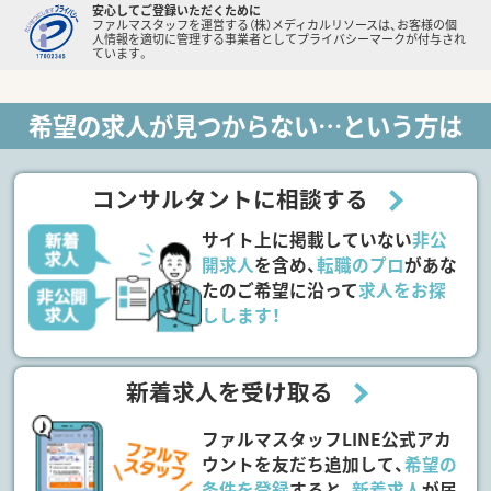
安心してご登録いただくために
ファルマスタッフを運営する（株）メディカルリソースは、お客様の個
人情報を適切に管理する事業者としてプライバシーマークが付与され
ています。
希望の求人が見つからない…という方は
コンサルタントに相談する
サイト上に掲載していない
非公
開求人
を含め、
転職のプロ
があな
たのご希望に沿って
求人をお探
しします！
新着求人を受け取る
ファルマスタッフLINE公式アカ
ウントを友だち追加して、
希望の
条件を登録
すると、
新着求人
が届