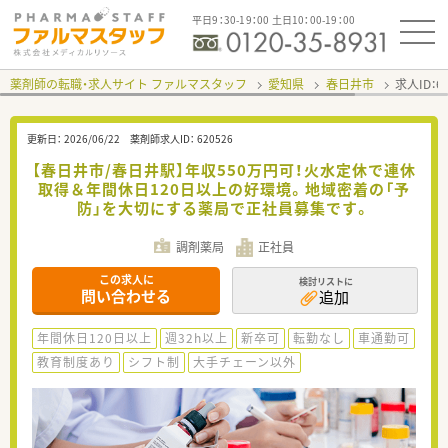
平日9：30-19：00 土日10：00-19：00
薬剤師の転職・求人サイト ファルマスタッフ
愛知県
春日井市
求人ID：
更新日：
2026/06/22
薬剤師求人ID：
620526
【春日井市/春日井駅】年収550万円可！火水定休で連休
取得＆年間休日120日以上の好環境。地域密着の「予
防」を大切にする薬局で正社員募集です。
調剤薬局
正社員
この求人に
検討リストに
問い合わせる
追加
年間休日120日以上
週32h以上
新卒可
転勤なし
車通勤可
教育制度あり
シフト制
大手チェーン以外