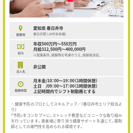
愛知県 春日井市
春日井駅 (JR中央本線)
勤務地
年収500万円～550万円
月給312,500円～400,000円
給与
※就業条件、経験等を考慮のうえ、面接後決定。
非公開
法人名
月木金/10：00～19：00（1時間休憩）
土日 /09：00～17：00（1時間休憩）
勤務時間
上記時間内でシフト制勤務とする
＼健康予防のプロとしてスキルアップ／（春日井市エリア担当よ
り）
「予防」をコンセプトに、ストレッチ教室などユニークな取り組み
を行っています。患者様に寄り添う健康サポートを通じて、薬剤
師としての専門性を高められる環境です。