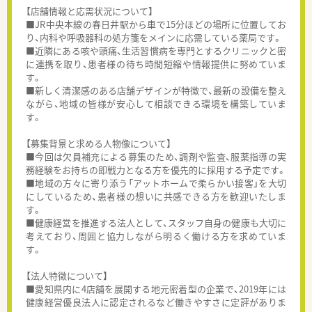
【店舗情報と応需状況について】
■JR中央本線の春日井駅から車で15分ほどの場所に位置してお
り、内科や呼吸器科の処方箋をメインに応需している薬局です。
■近隣にある咳や頭痛、生活習慣病を専門とするクリニックと密
に連携を取り、患者様の待ち時間短縮や情報提供に努めていま
す。
■新しく清潔感のある店舗デザインが特徴で、最新の設備を整え
ながら、地域の皆様が安心して相談できる環境を構築していま
す。
【募集背景と求める人物像について】
■今回は欠員補充による募集のため、調剤や監査、服薬指導の実
務経験をお持ちの即戦力となる方を優先的に採用する予定です。
■地域の方々に寄り添う「アットホームで柔らかい接客」を大切
にしているため、患者様の想いに共感できる方を歓迎いたしま
す。
■健康経営を推進する法人として、スタッフ自身の健康も大切に
考えており、周囲と協力しながら明るく働ける方を求めていま
す。
【法人特徴について】
■愛知県内に4店舗を展開する地元密着型の企業で、2019年には
健康経営優良法人に認定されるなど働きやすさに定評がありま