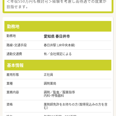
＜年収550万円も検討可＞経験を考慮し高待遇での就業が
目指せます。
勤務地
勤務地
愛知県 春日井市
路線・交通手段
春日井駅 (JR中央本線)
通勤交通費
有／会社規定による
基本情報
雇用形態
正社員
業種
調剤薬局
業務内容
調剤／監査／服薬指導
内科・呼吸器科
資格
薬剤師免許をお持ちの方（取得見込みの方を含
む）