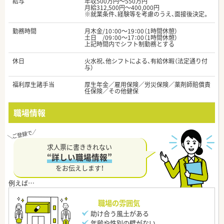
給与
年収500万円～550万円
月給312,500円～400,000円
※就業条件、経験等を考慮のうえ、面接後決定。
勤務時間
月木金/10：00～19：00（1時間休憩）
土日 /09：00～17：00（1時間休憩）
上記時間内でシフト制勤務とする
休日
火水祝、他シフトによる、有給休暇（法定通り付
与）
福利厚生諸手当
厚生年金／雇用保険／労災保険／薬剤師賠償責
任保険／その他健保
職場情報
求人票に書ききれない
“詳しい職場情報”
をお伝えします！
職場の雰囲気
助け合う風土がある
年齢や性別の壁がない