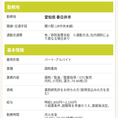
勤務地
勤務地
愛知県 春日井市
路線・交通手段
勝川駅 (JR中央本線)
通勤交通費
有／原則実費支給 ※通勤方法、社内規則によ
り異なる場合あり
基本情報
雇用形態
パート・アルバイト
業種
調剤薬局
業務内容
調剤／監査／服薬指導／OTC販売
内科, 小児科, 漢方、70-80枚/日
資格
薬剤師免許をお持ちの方（取得見込みの方を含
む）
給与
時給1,800円～2,100円
※就業条件、経験等を考慮のうえ、面接後決定。
勤務時間
月火水金