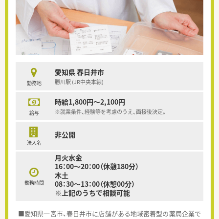
愛知県 春日井市
勝川駅 (JR中央本線)
勤務地
時給1,800円～2,100円
※就業条件、経験等を考慮のうえ、面接後決定。
給与
非公開
法人名
月火水金
16：00～20：00（休憩180分）
木土
勤務時間
08：30～13：00（休憩00分）
※上記のうちで相談可能
■愛知県一宮市、春日井市に店舗がある地域密着型の薬局企業で