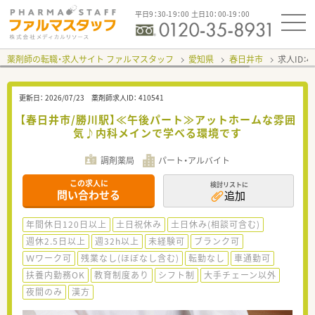
平日9：30-19：00 土日10：00-19：00
薬剤師の転職・求人サイト ファルマスタッフ
愛知県
春日井市
求人ID：
更新日：
2026/07/23
薬剤師求人ID：
410541
【春日井市/勝川駅】≪午後パート≫アットホームな雰囲
気♪内科メインで学べる環境です
調剤薬局
パート・アルバイト
この求人に
検討リストに
問い合わせる
追加
年間休日120日以上
土日祝休み
土日休み(相談可含む)
週休2.5日以上
週32h以上
未経験可
ブランク可
Ｗワーク可
残業なし(ほぼなし含む)
転勤なし
車通勤可
扶養内勤務OK
教育制度あり
シフト制
大手チェーン以外
夜間のみ
漢方