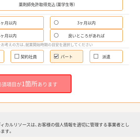
薬剤師免許取得見込（薬学生等）
1ヶ月以内
3ヶ月以内
パ
6ヶ月以内
良いところがあれば
希
をお考えの方は、就業開始時期の目安を選択してください
契約社員
パート
派遣
就
1箇所
必須項目が
あります
就業
ディカルリソースは、お客様の個人情報を適切に管理する事業者とし
ます。