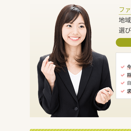
フ
地域
選び