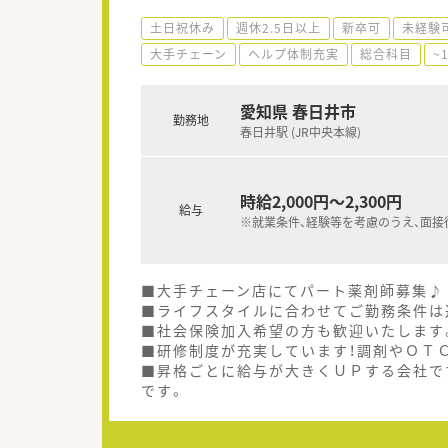
土日祝休み
週休2.5日以上
新卒可
未経験
大手チェーン
ヘルプ体制充実
総合科目
~
愛知県 春日井市
勤務地
春日井駅 (JR中央本線)
時給2,000円～2,300円
給与
※就業条件、経験等を考慮のうえ、面接
■大手チェーン店にてパート薬剤師募集♪
■ライフスタイルに合わせてご勤務条件は
■社会保険加入希望の方も歓迎いたします
■研修制度が充実しています！調剤やＯＴ
■昇格ごとに給与が大きくＵＰする会社で
です。