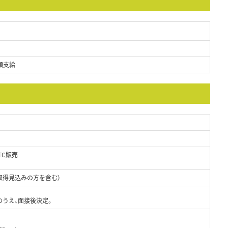
額支給
TC販売
取得見込みの方を含む）
のうえ、面接後決定。