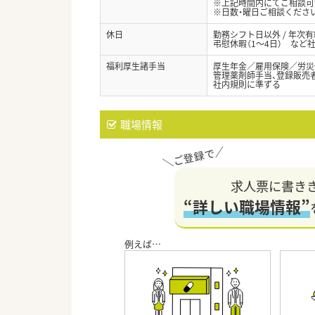
※上記時間内にてご相談可
※日数・曜日ご相談くださ
休日
勤務シフト日以外 / 年次
弔慰休暇（1～4日） など
福利厚生諸手当
厚生年金／雇用保険／労災
管理薬剤師手当、登録販売者
社内規則に準ずる
職場情報
求人票に書き
“詳しい職場情報”