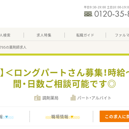
平日9：30-19：00 土日10：00-19：
人検索
求人特集
転職ガイド
ファル
42795の薬剤師求人
】＜ロングパートさん募集！時給～
間・日数ご相談可能です◎
調剤薬局
パート・アルバイト
報
職場情報
この求人に