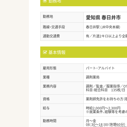
勤務地
愛知県 春日井市
勤務地
路線・交通手段
春日井駅 (JR中央本線)
通勤交通費
有／片道2キロ以上より全
基本情報
雇用形態
パート・アルバイト
業種
調剤薬局
業務内容
調剤／監査／服薬指導／O
科目：総合科目 135枚/日
資格
薬剤師免許をお持ちの方（
給与
時給2,000円～2,300円
※就業条件、経験等を考慮
勤務時間
月～金
08：30～18：00（休憩60分）