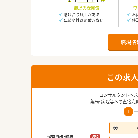
職場の雰囲気
ワ
助け合う風土がある
お
年齢や性別の壁がない
残
職場情
この求
コンサルタントへ求
薬局・病院等への直接応
1
保有資格・経験
必須