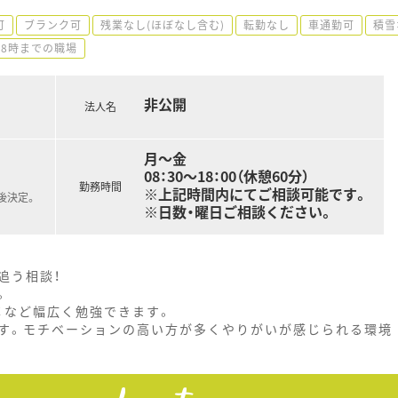
可
ブランク可
残業なし(ほぼなし含む)
転勤なし
車通勤可
積雪
18時までの職場
非公開
法人名
月～金
08：30～18：00（休憩60分）
勤務時間
※上記時間内にてご相談可能です。
後決定。
※日数・曜日ご相談ください。
追う相談！
。
Ｃなど幅広く勉強できます。
す。モチベーションの高い方が多くやりがいが感じられる環境