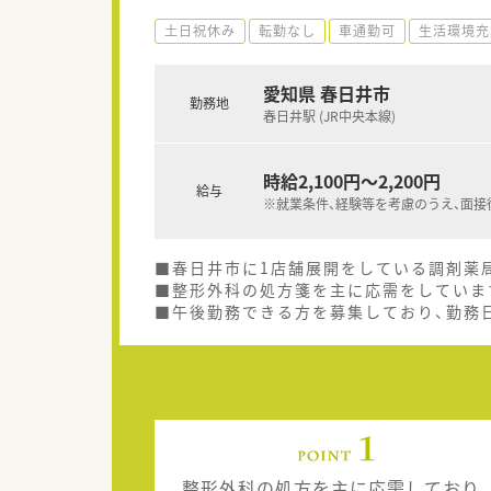
土日祝休み
転勤なし
車通勤可
生活環境充
愛知県 春日井市
勤務地
春日井駅 (JR中央本線)
時給2,100円～2,200円
給与
※就業条件、経験等を考慮のうえ、面接
■春日井市に1店舗展開をしている調剤薬
■整形外科の処方箋を主に応需をしていま
■午後勤務できる方を募集しており、勤務
整形外科の処方を主に応需しており