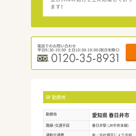
ます！
勤務地
愛知県 春日井市
勤務地
路線・交通手段
春日井駅 (JR中央本線)
通勤交通費
有／会社規定により支給