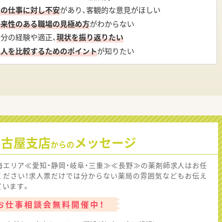
今の仕事に対し不安
があり、客観的な意見がほしい
将来性のある職場の見極め方
がわからない
自分の経験や適正、
現状を振り返りたい
求人を比較するためのポイント
が知りたい
名古屋支店
メッセージ
からの
海エリア≪愛知・静岡・岐阜・三重≫≪長野≫の薬剤師求人はお任
ください！求人票だけでは分からない薬局の雰囲気などもお伝え
ています。
お仕事相談会無料開催中！