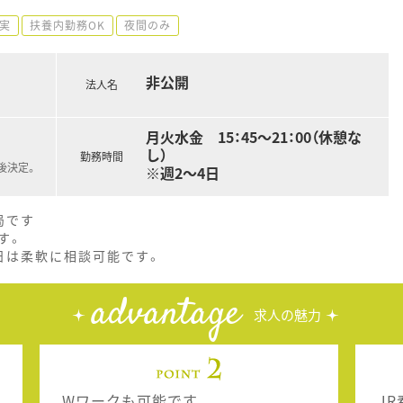
実
扶養内勤務OK
夜間のみ
非公開
法人名
月火水金 15：45～21：00（休憩な
し）
勤務時間
後決定。
※週2～4日
局です
す。
日は柔軟に相談可能です。
advantage
求人の魅力
Wワークも可能です。
J