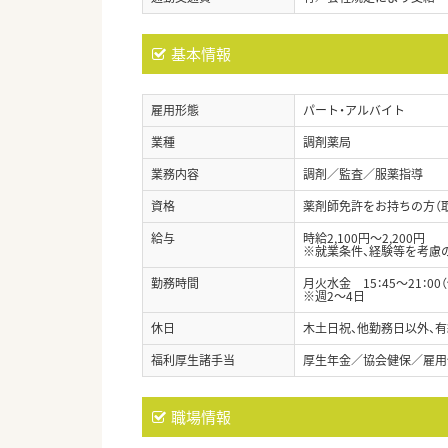
基本情報
雇用形態
パート・アルバイト
業種
調剤薬局
業務内容
調剤／監査／服薬指導
資格
薬剤師免許をお持ちの方（
給与
時給2,100円～2,200円
※就業条件、経験等を考慮
勤務時間
月火水金 15：45～21：00
※週2～4日
休日
木土日祝、他勤務日以外、有
福利厚生諸手当
厚生年金／協会健保／雇用
職場情報