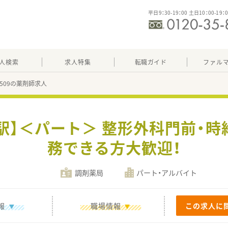
平日9：30-19：00 土日10：00-19：
人検索
求人特集
転職ガイド
ファル
19509の薬剤師求人
駅】＜パート＞ 整形外科門前・時
務できる方大歓迎！
調剤薬局
パート・アルバイト
報
職場情報
この求人に