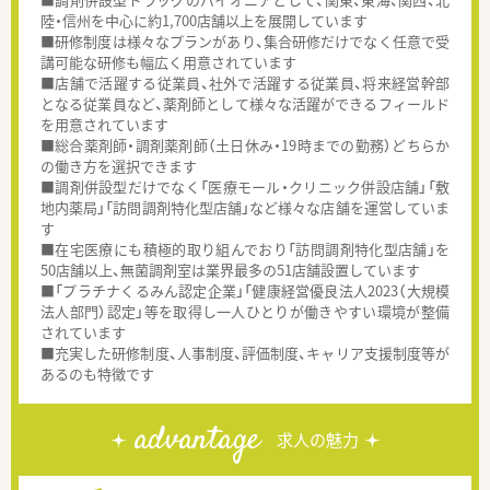
陸・信州を中心に約1,700店舗以上を展開しています
■研修制度は様々なプランがあり、集合研修だけでなく任意で受
講可能な研修も幅広く用意されています
■店舗で活躍する従業員、社外で活躍する従業員、将来経営幹部
となる従業員など、薬剤師として様々な活躍ができるフィールド
を用意されています
■総合薬剤師・調剤薬剤師（土日休み・19時までの勤務）どちらか
の働き方を選択できます
■調剤併設型だけでなく「医療モール・クリニック併設店舗」「敷
地内薬局」「訪問調剤特化型店舗」など様々な店舗を運営していま
す
■在宅医療にも積極的取り組んでおり「訪問調剤特化型店舗」を
50店舗以上、無菌調剤室は業界最多の51店舗設置しています
■「プラチナくるみん認定企業」「健康経営優良法人2023（大規模
法人部門）認定」等を取得し一人ひとりが働きやすい環境が整備
されています
■充実した研修制度、人事制度、評価制度、キャリア支援制度等が
あるのも特徴です
advantage
求人の魅力