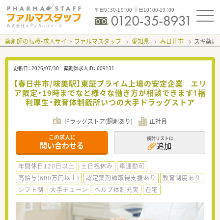
平日9：30-19：00 土日10：00-19：00
薬剤師の転職・求人サイト ファルマスタッフ
愛知県
春日井市
スギ薬局
更新日：
2026/07/30
薬剤師求人ID：
609131
【春日井市/味美駅】東証プライム上場の安定企業 エリ
ア限定・19時までなど様々な働き方が相談できます！福
利厚生・教育体制銃所いつの大手ドラッグストア
ドラッグストア(調剤あり)
正社員
この求人に
検討リストに
問い合わせる
追加
年間休日120日以上
土日祝休み
車通勤可
高給与(600万円以上)
認定薬剤師取得支援あり
教育制度あり
シフト制
大手チェーン
ヘルプ体制充実
在宅