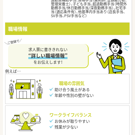
通勤費補助手当、資格手当（薬剤師、登録販売者、
管理栄養士）、子ども手当、超過勤務手当（時間外
勤務手当/休日勤務手当/深夜勤務手当）、社宅手
当（適応条件有）、他基準内手当あり（店長手当、
SV手当、PSV手当など）
職場情報
求人票に書ききれない
“詳しい職場情報”
をお伝えします！
職場の雰囲気
助け合う風土がある
年齢や性別の壁がない
ワークライフバランス
お休みが取りやすい
残業が少ない