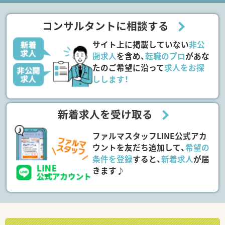
コンサルタントに相談する
サイト上に掲載していない
非公
開求人
を含め、
転職のプロ
があな
たのご希望に沿って
求人をお探
しします！
新着求人を受け取る
ファルマスタッフLINE公式アカ
ウントを友だち追加して、
希望の
条件を登録
すると、
新着求人
が届
きます♪