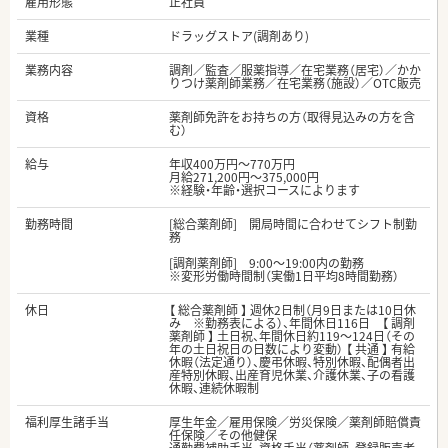
雇用形態
正社員
業種
ドラッグストア(調剤あり)
業務内容
調剤／監査／服薬指導／在宅業務（居宅）／かか
りつけ薬剤師業務／在宅業務（施設）／OTC販売
資格
薬剤師免許をお持ちの方（取得見込みの方を含
む）
給与
年収400万円～770万円
月給271,200円～375,000円
※経験・年齢・選択コースによります
勤務時間
[総合薬剤師] 開局時間に合わせてシフト制勤
務
[調剤薬剤師] 9:00～19:00内の勤務
※変形労働時間制（実働1日平均8時間勤務）
休日
【 総合薬剤師 】 週休2日制（月9日または10日休
み ※勤務表による）、年間休日116日 【 調剤
薬剤師 】 土日祝、年間休日約119～124日（その
年の土日祝日の日数により変動） 【 共通 】 有給
休暇（法定通り）、慶弔休暇、特別休暇、配偶者出
産特別休暇、出産育児休業、介護休業、子の看護
休暇、連続休暇制
福利厚生諸手当
厚生年金／雇用保険／労災保険／薬剤師賠償責
任保険／その他健保