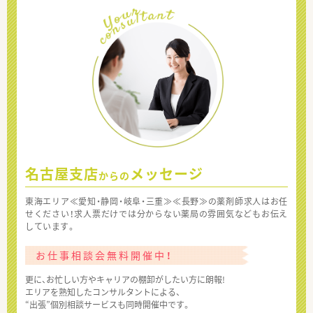
名古屋支店
メッセージ
からの
東海エリア≪愛知・静岡・岐阜・三重≫≪長野≫の薬剤師求人はお任
せください！求人票だけでは分からない薬局の雰囲気などもお伝え
しています。
お仕事相談会無料開催中！
更に、お忙しい方やキャリアの棚卸がしたい方に朗報!
エリアを熟知したコンサルタントによる、
“出張”個別相談サービスも同時開催中です。