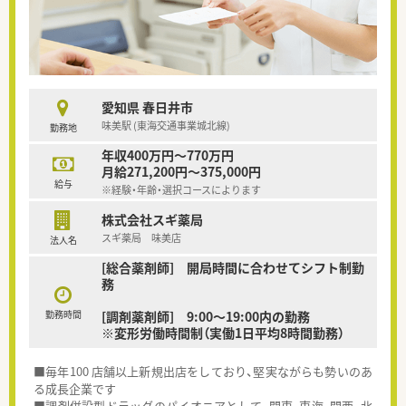
愛知県 春日井市
味美駅 (東海交通事業城北線)
勤務地
年収400万円～770万円
月給271,200円～375,000円
給与
※経験・年齢・選択コースによります
株式会社スギ薬局
スギ薬局 味美店
法人名
[総合薬剤師] 開局時間に合わせてシフト制勤
務
勤務時間
[調剤薬剤師] 9:00～19:00内の勤務
※変形労働時間制（実働1日平均8時間勤務）
■毎年100 店舗以上新規出店をしており、堅実ながらも勢いのあ
る成長企業です
■調剤併設型ドラッグのパイオニアとして、関東、東海、関西、北