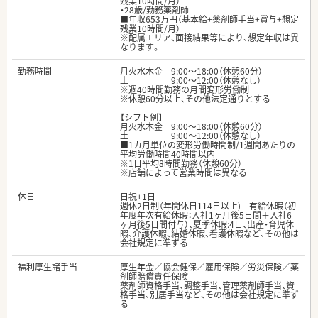
残業10時間/月）
・28歳/勤務薬剤師
■年収653万円（基本給+薬剤師手当+賞与+想定
残業10時間/月）
※配属エリア、面接結果等により、想定年収は異
なります。
勤務時間
月火水木金 9:00～18:00（休憩60分）
土 9:00～12:00（休憩なし）
※週40時間勤務の月間変形労働制
※休憩60分以上、その他法定通りとする
【シフト例】
月火水木金 9:00～18:00（休憩60分）
土 9:00～12:00（休憩なし）
■1カ月単位の変形労働時間制/1週間あたりの
平均労働時間40時間以内
※1日平均8時間勤務（休憩60分）
※店舗によって営業時間は異なる
休日
日祝+1日
週休2日制（年間休日114日以上) 有給休暇（初
年度年次有給休暇：入社1ヶ月後5日間＋入社6
ヶ月後5日間付与）、夏季休暇:4日、出産・育児休
暇、介護休暇、結婚休暇、看護休暇など、その他は
会社規定に準ずる
福利厚生諸手当
厚生年金／協会健保／雇用保険／労災保険／薬
剤師賠償責任保険
薬剤師資格手当、調整手当、管理薬剤師手当、資
格手当、別居手当など、その他は会社規定に準ず
る