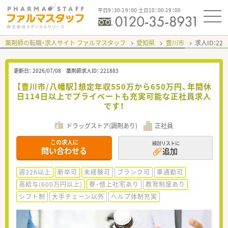
平日9：30-19：00 土日10：00-19：00
薬剤師の転職・求人サイト ファルマスタッフ
愛知県
豊川市
求人ID：22
更新日：
2026/07/08
薬剤師求人ID：
221883
【豊川市/八幡駅】想定年収550万から650万円、年間休
日114日以上でプライベートも充実可能な正社員求人
です！
ドラッグストア(調剤あり)
正社員
この求人に
検討リストに
問い合わせる
追加
週32h以上
新卒可
未経験可
ブランク可
車通勤可
高給与(600万円以上)
寮・借上社宅あり
教育制度あり
シフト制
大手チェーン以外
ヘルプ体制充実