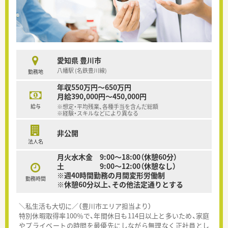
愛知県 豊川市
八幡駅 (名鉄豊川線)
勤務地
年収550万円～650万円
月給390,000円～450,000円
給与
※想定・平均残業、各種手当を含んだ総額
※経験・スキルなどにより異なる
非公開
法人名
月火水木金 9:00～18:00（休憩60分）
土 9:00～12:00（休憩なし）
※週40時間勤務の月間変形労働制
勤務時間
※休憩60分以上、その他法定通りとする
＼私生活も大切に／（豊川市エリア担当より）
特別休暇取得率100％で、年間休日も114日以上と多いため、家庭
やプライベートの時間を最優先にしながら無理なく正社員とし