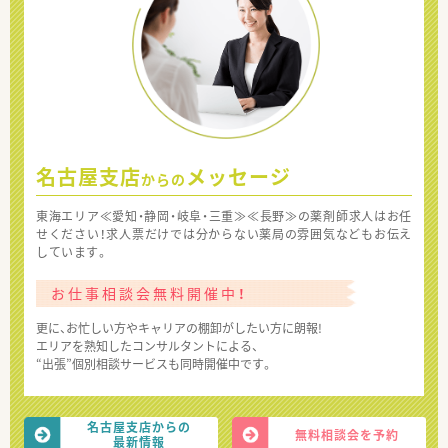
名古屋支店
メッセージ
からの
東海エリア≪愛知・静岡・岐阜・三重≫≪長野≫の薬剤師求人はお任
せください！求人票だけでは分からない薬局の雰囲気などもお伝え
しています。
お仕事相談会無料開催中！
更に、お忙しい方やキャリアの棚卸がしたい方に朗報!
エリアを熟知したコンサルタントによる、
“出張”個別相談サービスも同時開催中です。
名古屋支店からの
無料相談会を予約
最新情報