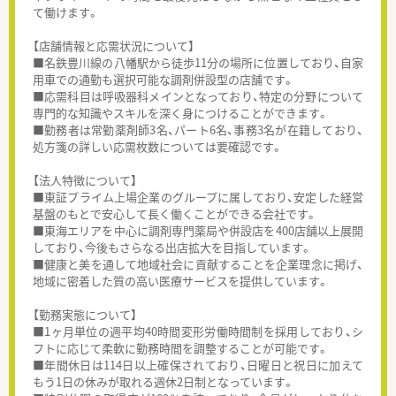
て働けます。
【店舗情報と応需状況について】
■名鉄豊川線の八幡駅から徒歩11分の場所に位置しており、自家
用車での通勤も選択可能な調剤併設型の店舗です。
■応需科目は呼吸器科メインとなっており、特定の分野について
専門的な知識やスキルを深く身につけることができます。
■勤務者は常勤薬剤師3名、パート6名、事務3名が在籍しており、
処方箋の詳しい応需枚数については要確認です。
【法人特徴について】
■東証プライム上場企業のグループに属しており、安定した経営
基盤のもとで安心して長く働くことができる会社です。
■東海エリアを中心に調剤専門薬局や併設店を400店舗以上展開
しており、今後もさらなる出店拡大を目指しています。
■健康と美を通して地域社会に貢献することを企業理念に掲げ、
地域に密着した質の高い医療サービスを提供しています。
【勤務実態について】
■1ヶ月単位の週平均40時間変形労働時間制を採用しており、シ
フトに応じて柔軟に勤務時間を調整することが可能です。
■年間休日は114日以上確保されており、日曜日と祝日に加えて
もう1日の休みが取れる週休2日制となっています。