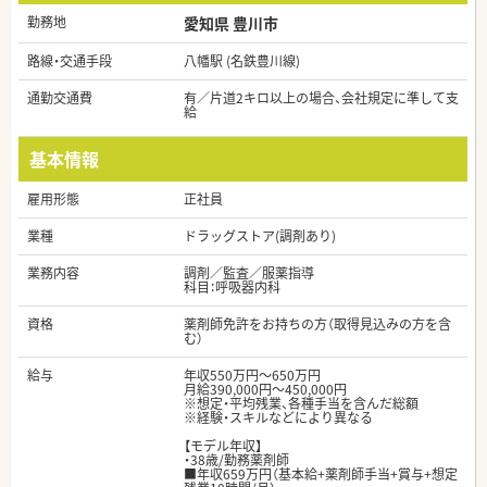
勤務地
愛知県 豊川市
路線・交通手段
八幡駅 (名鉄豊川線)
通勤交通費
有／片道2キロ以上の場合、会社規定に準して支
給
基本情報
雇用形態
正社員
業種
ドラッグストア(調剤あり)
業務内容
調剤／監査／服薬指導
科目：呼吸器内科
資格
薬剤師免許をお持ちの方（取得見込みの方を含
む）
給与
年収550万円～650万円
月給390,000円～450,000円
※想定・平均残業、各種手当を含んだ総額
※経験・スキルなどにより異なる
【モデル年収】
・38歳/勤務薬剤師
■年収659万円（基本給+薬剤師手当+賞与+想定