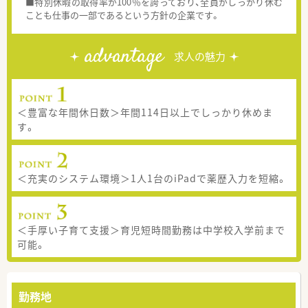
■特別休暇の取得率が100％を誇っており、全員がしっかり休む
ことも仕事の一部であるという方針の企業です。
advantage
求人の魅力
＜豊富な年間休日数＞年間114日以上でしっかり休めま
す。
＜充実のシステム環境＞1人1台のiPadで薬歴入力を短縮。
＜手厚い子育て支援＞育児短時間勤務は中学校入学前まで
可能。
勤務地