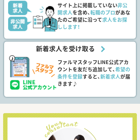
サイト上に掲載していない
非公
開求人
を含め、
転職のプロ
があな
たのご希望に沿って
求人をお探
しします！
新着求人を受け取る
ファルマスタッフLINE公式アカ
ウントを友だち追加して、
希望の
条件を登録
すると、
新着求人
が届
きます♪