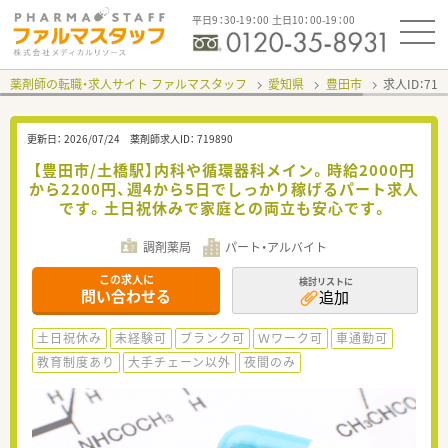
平日9：30-19：00 土日10：00-19：00
薬剤師の転職・求人サイト ファルマスタッフ
愛知県
豊田市
求人ID：71
更新日：
2026/07/24
薬剤師求人ID：
719890
【豊田市/土橋駅】内科や循環器科メイン。時給2000円
から2200円、週4から5日でしっかり稼げるパート求人
です。土日祝休みで家庭との両立も安心です。
調剤薬局
パート・アルバイト
この求人に
検討リストに
問い合わせる
追加
土日祝休み
未経験可
ブランク可
Ｗワーク可
車通勤可
教育制度あり
大手チェーン以外
夜間のみ