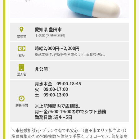
愛知県 豊田市
土橋駅 (名鉄三河線)
勤務地
時給2,000円～2,200円
※就業条件、経験等を考慮のうえ、面接後決定。
給与
非公開
法人名
月水木金 09:00-18:45
火 09:00-17:00
土 09:00-13:00
勤務時間
※上記時間内で応相談。
月～金/9:00-19:00の中でシフト勤務
勤務日数：週4～5日
＼未経験相談可・ブランク有でも安心／（豊田市エリア担当より）
増員募集のため常時複数名体制で手厚くフォローでき、調剤薬局