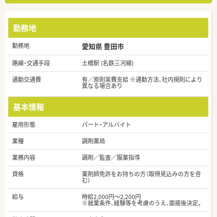
勤務地
勤務地
愛知県 豊田市
路線・交通手段
土橋駅 (名鉄三河線)
通勤交通費
有／原則実費支給 ※通勤方法、社内規則により
異なる場合あり
基本情報
雇用形態
パート・アルバイト
業種
調剤薬局
業務内容
調剤／監査／服薬指導
資格
薬剤師免許をお持ちの方（取得見込みの方を含
む）
給与
時給2,000円～2,200円
※就業条件、経験等を考慮のうえ、面接後決定。