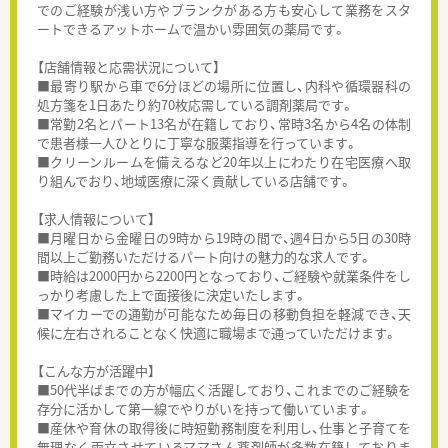
でのご経験が浅い方やブランクがある方も安心して業務をスタ
ートできるアットホームで温かい雰囲気の薬局です。
【店舗情報と応需状況について】
■最寄り駅から車で6分ほどの場所に位置し、内科や循環器科の
処方箋を1日あたり約70枚応需している調剤薬局です。
■常勤2名とパート13名が在籍しており、常時3名から4名の体制
で患者様一人ひとりに丁寧な服薬指導を行っています。
■クリーンルームを備えるなど20年以上にわたり在宅医療へ取
り組んでおり、地域医療に深く貢献している店舗です。
【求人情報について】
■月曜日から金曜日の9時から19時の間で、週4日から5日の30時
間以上ご勤務いただけるパート向けの魅力的な求人です。
■時給は2000円から2200円となっており、ご経験や就業条件をし
っかり考慮した上で面接後に決定いたします。
■マイカーでの通勤が可能なため毎日の移動負担を軽減でき、天
候に左右されることなく快適に職場まで通っていただけます。
【こんな方が活躍中】
■50代半ばまでの方が幅広く活躍しており、これまでのご経験を
存分に活かして第一線でやりがいを持って働いています。
■産休や育休の取得後に時短勤務制度を利用し、仕事と子育てを
無理なく両立させているママさん薬剤師が多数在籍しておりま