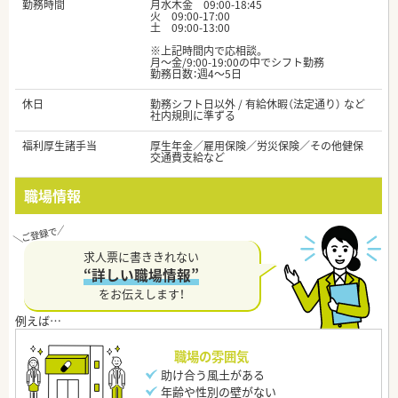
勤務時間
月水木金 09:00-18:45
火 09:00-17:00
土 09:00-13:00
※上記時間内で応相談。
月～金/9:00-19:00の中でシフト勤務
勤務日数：週4～5日
休日
勤務シフト日以外 / 有給休暇（法定通り） など
社内規則に準ずる
福利厚生諸手当
厚生年金／雇用保険／労災保険／その他健保
交通費支給など
職場情報
求人票に書ききれない
“詳しい職場情報”
をお伝えします！
職場の雰囲気
助け合う風土がある
年齢や性別の壁がない