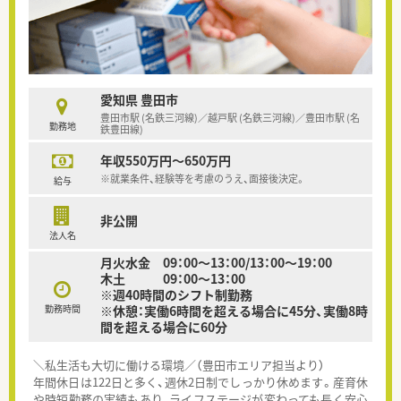
愛知県 豊田市
豊田市駅 (名鉄三河線)／越戸駅 (名鉄三河線)／豊田市駅 (名
勤務地
鉄豊田線)
年収550万円～650万円
※就業条件、経験等を考慮のうえ、面接後決定。
給与
非公開
法人名
月火水金 09：00～13：00/13：00～19：00
木土 09：00～13：00
※週40時間のシフト制勤務
勤務時間
※休憩：実働6時間を超える場合に45分、実働8時
間を超える場合に60分
＼私生活も大切に働ける環境／（豊田市エリア担当より）
年間休日は122日と多く、週休2日制でしっかり休めます。産育休
や時短勤務の実績もあり、ライフステージが変わっても長く安心