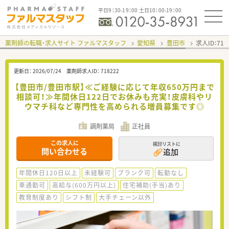
平日9：30-19：00 土日10：00-19：00
薬剤師の転職・求人サイト ファルマスタッフ
愛知県
豊田市
求人ID：71
更新日：
2026/07/24
薬剤師求人ID：
718222
【豊田市/豊田市駅】≪ご経験に応じて年収650万円まで
相談可！≫年間休日122日でお休みも充実！皮膚科やリ
ウマチ科など専門性を高められる増員募集です◎
調剤薬局
正社員
この求人に
検討リストに
問い合わせる
追加
年間休日120日以上
未経験可
ブランク可
転勤なし
車通勤可
高給与(600万円以上)
住宅補助(手当)あり
教育制度あり
シフト制
大手チェーン以外