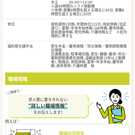
木土 09：00～13：00
※週40時間のシフト制勤務
※休憩：実働6時間を超える場合に45分、実働8
時間を超える場合に60分
休日
原則週休2日制、年間休日122日、有給休暇（法定
通り）、夏期・年末年始休暇、GW休暇、慶弔休暇、
産前産後休暇、育児休暇、介護休暇など ※社内
規則に準ずる
福利厚生諸手当
厚生年金／雇用保険／労災保険／薬剤師賠償責
任保険
交通費支給、駐車場完備、厚生・健康・雇用・労災・
薬剤師賠償責任保険、退職金制度（5年以上勤務
者）、勉強会、有給休暇、夏季・年末年始、慶弔休
暇、産休育休、介護休業 他
職場情報
求人票に書ききれない
“詳しい職場情報”
をお伝えします！
職場の雰囲気