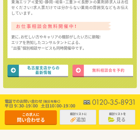
東海エリア≪愛知・静岡・岐阜・三重≫≪長野≫の薬剤師求人はお任
せください！求人票だけでは分からない薬局の雰囲気などもお伝え
しています。
お仕事相談会無料開催中！
更に、お忙しい方やキャリアの棚卸がしたい方に朗報!
エリアを熟知したコンサルタントによる、
“出張”個別相談サービスも同時開催中です。
名古屋支店からの
無料相談会を予約
最新情報
この求人に
検討リストに
検討リストを
追加
見る
問い合わせる