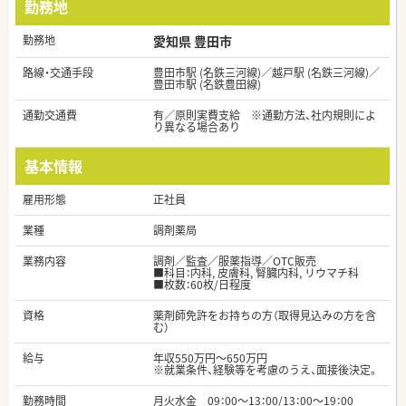
勤務地
勤務地
愛知県 豊田市
路線・交通手段
豊田市駅 (名鉄三河線)／越戸駅 (名鉄三河線)／
豊田市駅 (名鉄豊田線)
通勤交通費
有／原則実費支給 ※通勤方法、社内規則によ
り異なる場合あり
基本情報
雇用形態
正社員
業種
調剤薬局
業務内容
調剤／監査／服薬指導／OTC販売
■科目：内科, 皮膚科, 腎臓内科, リウマチ科
■枚数：60枚/日程度
資格
薬剤師免許をお持ちの方（取得見込みの方を含
む）
給与
年収550万円～650万円
※就業条件、経験等を考慮のうえ、面接後決定。
勤務時間
月火水金 09：00～13：00/13：00～19：00