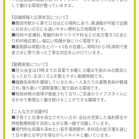
して働ける環境が整っていますよ。
【店舗情報と応需状況について】
■豊田市駅から車で11分ほどの場所にあり、車通勤が可能で近隣
にお住まいの方にも通いやすい便利な立地環境です。
■内科や皮膚科、腎臓内科やリウマチ科などの処方箋を1日あた
り約60枚応需し、幅広い知識が身につく環境です。
■薬剤師は常勤1名とパート2名が在籍し、常時2から3名体制で患
者さまに寄り添った丁寧な対応を心がけています。
【勤務実態について】
■月火水金は19時までの営業で木曜と土曜は午前のみの開局と
なっており、生活リズムを整えやすい勤務時間です。
■複数名体制を確保しているため、一人あたりの業務負担が軽減
され、落ち着いて調剤業務に取り組める環境です。
■有給休暇の取得が推進されており、ご自身のライフスタイルに
合わせて無理なく働き続けることができる職場です。
【こんな方が活躍中】
■子育てと仕事を両立させたい方が、会社の充実した福利厚生や
時短勤務制度を活用しながら第一線で活躍しています。
■専門的な知識を深めたい若手薬剤師が、多科目の処方箋を通じ
て日々新たな学びを得ながらイキイキと働いています。