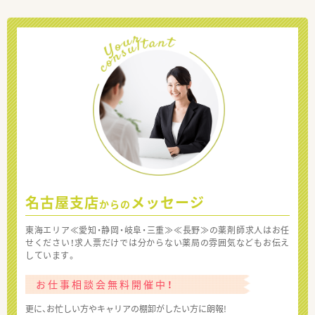
名古屋支店
メッセージ
からの
東海エリア≪愛知・静岡・岐阜・三重≫≪長野≫の薬剤師求人はお任
せください！求人票だけでは分からない薬局の雰囲気などもお伝え
しています。
お仕事相談会無料開催中！
更に、お忙しい方やキャリアの棚卸がしたい方に朗報!