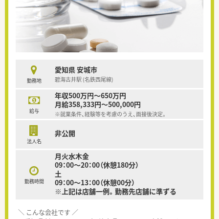
愛知県 安城市
碧海古井駅 (名鉄西尾線)
勤務地
年収500万円～650万円
月給358,333円～500,000円
給与
※就業条件、経験等を考慮のうえ、面接後決定。
非公開
法人名
月火水木金
09：00～20：00（休憩180分）
土
勤務時間
09：00～13：00（休憩00分）
※上記は店舗一例。勤務先店舗に準ずる
＼ こんな会社です ／