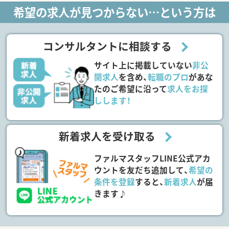
希望の求人が見つからない…という方は
コンサルタントに相談する
サイト上に掲載していない
非公
開求人
を含め、
転職のプロ
があな
たのご希望に沿って
求人をお探
しします！
新着求人を受け取る
ファルマスタッフLINE公式アカ
ウントを友だち追加して、
希望の
条件を登録
すると、
新着求人
が届
きます♪