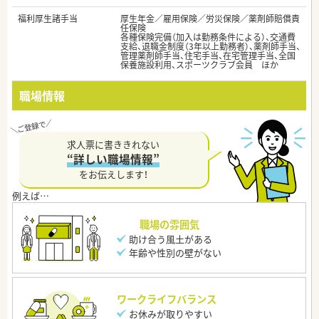
福利厚生諸手当
厚生年金／雇用保険／労災保険／薬剤師賠償責
任保険
各種保険完備（加入は勤務条件による）、交通費
支給、退職金制度（3年以上勤務者）、薬剤師手当、
管理薬剤師手当、住宅手当、在宅管理手当、全国
保養施設利用、スポーツクラブ会員 ほか
職場情報
求人票に書ききれない
“詳しい職場情報”
をお伝えします！
職場の雰囲気
助け合う風土がある
年齢や性別の壁がない
ワークライフバランス
お休みが取りやすい