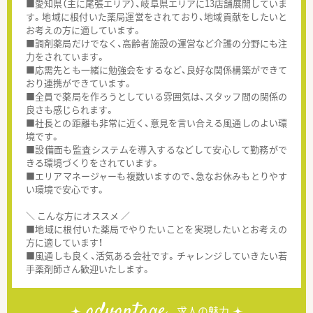
■愛知県（主に尾張エリア）、岐阜県エリアに13店舗展開していま
す。地域に根付いた薬局運営をされており、地域貢献をしたいと
お考えの方に適しています。
■調剤薬局だけでなく、高齢者施設の運営など介護の分野にも注
力をされています。
■応需先とも一緒に勉強会をするなど、良好な関係構築ができて
おり連携ができています。
■全員で薬局を作ろうとしている雰囲気は、スタッフ間の関係の
良さも感じられます。
■社長との距離も非常に近く、意見を言い合える風通しのよい環
境です。
■設備面も監査システムを導入するなどして安心して勤務がで
きる環境づくりをされています。
■エリアマネージャーも複数いますので、急なお休みもとりやす
い環境で安心です。
＼ こんな方にオススメ ／
■地域に根付いた薬局でやりたいことを実現したいとお考えの
方に適しています！
■風通しも良く、活気ある会社です。チャレンジしていきたい若
手薬剤師さん歓迎いたします。
advantage
求人の魅力