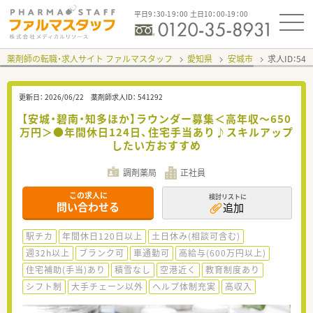
平日9：30-19：00 土日10：00-19：00
薬剤師の転職・求人サイト ファルマスタッフ
愛知県
安城市
求人ID：54
更新日：
2026/06/22
薬剤師求人ID：
541292
【安城・碧南・知多ほか】ラウンダー募集＜高年収～650
万円＞●年間休日124日、住宅手当あり♪スキルアップ
したい方おすすめ
調剤薬局
正社員
この求人に
検討リストに
問い合わせる
追加
駅チカ
年間休日120日以上
土日休み(相談可含む)
週32h以上
ブランク可
車通勤可
高給与(600万円以上)
住宅補助(手当)あり
積雪なし
空港近く
教育制度あり
シフト制
大手チェーン以外
ヘルプ体制充実
高収入