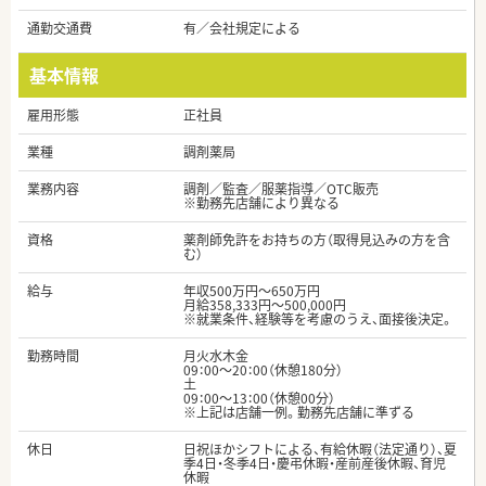
通勤交通費
有／会社規定による
基本情報
雇用形態
正社員
業種
調剤薬局
業務内容
調剤／監査／服薬指導／OTC販売
※勤務先店舗により異なる
資格
薬剤師免許をお持ちの方（取得見込みの方を含
む）
給与
年収500万円～650万円
月給358,333円～500,000円
※就業条件、経験等を考慮のうえ、面接後決定。
勤務時間
月火水木金
09：00～20：00（休憩180分）
土
09：00～13：00（休憩00分）
※上記は店舗一例。勤務先店舗に準ずる
休日
日祝ほかシフトによる、有給休暇（法定通り）、夏
季4日・冬季4日・慶弔休暇・産前産後休暇、育児
休暇