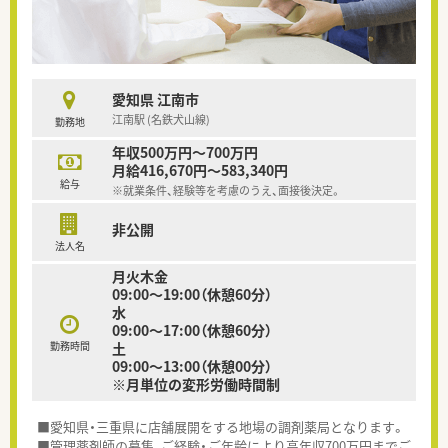
愛知県 江南市
江南駅 (名鉄犬山線)
勤務地
年収500万円～700万円
月給416,670円～583,340円
給与
※就業条件、経験等を考慮のうえ、面接後決定。
非公開
法人名
月火木金
09:00～19:00（休憩60分）
水
09:00～17:00（休憩60分）
勤務時間
土
09:00～13:00（休憩00分）
※月単位の変形労働時間制
■愛知県・三重県に店舗展開をする地場の調剤薬局となります。
■管理薬剤師の募集、ご経験・ご年齢により高年収700万円までご