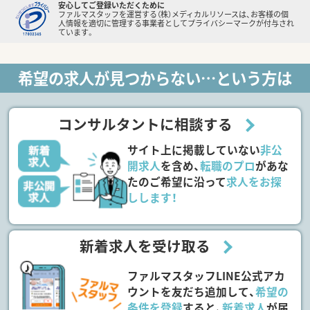
安心してご登録いただくために
ファルマスタッフを運営する（株）メディカルリソースは、お客様の個
人情報を適切に管理する事業者としてプライバシーマークが付与され
ています。
希望の求人が見つからない…という方は
コンサルタントに相談する
サイト上に掲載していない
非公
開求人
を含め、
転職のプロ
があな
たのご希望に沿って
求人をお探
しします！
新着求人を受け取る
ファルマスタッフLINE公式アカ
ウントを友だち追加して、
希望の
条件を登録
すると、
新着求人
が届