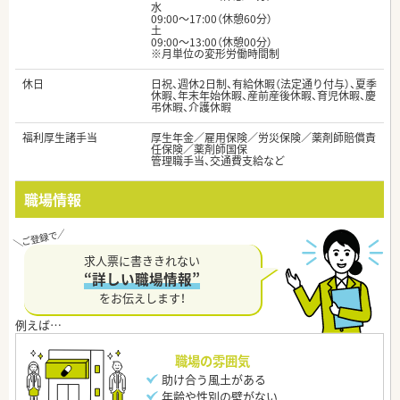
水
09:00～17:00（休憩60分）
土
09:00～13:00（休憩00分）
※月単位の変形労働時間制
休日
日祝、週休2日制、有給休暇（法定通り付与）、夏季
休暇、年末年始休暇、産前産後休暇、育児休暇、慶
弔休暇、介護休暇
福利厚生諸手当
厚生年金／雇用保険／労災保険／薬剤師賠償責
任保険／薬剤師国保
管理職手当、交通費支給など
職場情報
求人票に書ききれない
“詳しい職場情報”
をお伝えします！
職場の雰囲気
助け合う風土がある
年齢や性別の壁がない