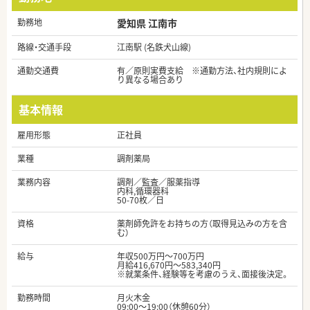
勤務地
愛知県 江南市
路線・交通手段
江南駅 (名鉄犬山線)
通勤交通費
有／原則実費支給 ※通勤方法、社内規則によ
り異なる場合あり
基本情報
雇用形態
正社員
業種
調剤薬局
業務内容
調剤／監査／服薬指導
内科,循環器科
50-70枚／日
資格
薬剤師免許をお持ちの方（取得見込みの方を含
む）
給与
年収500万円～700万円
月給416,670円～583,340円
※就業条件、経験等を考慮のうえ、面接後決定。
勤務時間
月火木金
09:00～19:00（休憩60分）