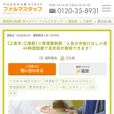
平日9：30-19：00 土日10：00-19：00
薬剤師の転職・求人サイト ファルマスタッフ
愛知県
江南市
求人ID：39
更新日：
2026/06/19
薬剤師求人ID：
397053
【江南市/江南駅】≪管理薬剤師／人気の中抜けなし≫週
44時間勤務で高年収が期待できます！
調剤薬局
正社員
この求人に
検討リストに
問い合わせる
追加
土日休み(相談可含む)
車通勤可
高給与(600万円以上)
管理薬剤師
教育制度あり
シフト制
大手チェーン以外
在宅