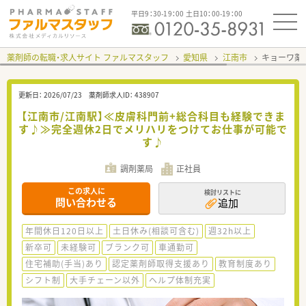
平日9：30-19：00 土日10：00-19：00
薬剤師の転職・求人サイト ファルマスタッフ
愛知県
江南市
キョーワ薬
更新日：
2026/07/23
薬剤師求人ID：
438907
【江南市/江南駅】≪皮膚科門前+総合科目も経験できま
す♪≫完全週休2日でメリハリをつけてお仕事が可能で
す♪
調剤薬局
正社員
この求人に
検討リストに
問い合わせる
追加
年間休日120日以上
土日休み(相談可含む)
週32h以上
新卒可
未経験可
ブランク可
車通勤可
住宅補助(手当)あり
認定薬剤師取得支援あり
教育制度あり
シフト制
大手チェーン以外
ヘルプ体制充実