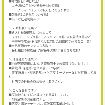
■年間休日120日以上！
完全週休2日制・休憩60分制を採用！
ワークライフバランスも大切にできます◎
■残業代は1分単位での支給！
■借上げ社宅制度あり！
＼ 研修制度も充実 ／
■新入社員研修をはじめとして、
フォローアップ研修・マネジメント研修・店長養成研修など
中堅層や店長・管理者などに向けた段階的な研修をご用意！
■自己研鑽のチャンスも多数♪
会社独自の勉強会・講習会も実施！学会参加も推奨！
＼ 他職種との連携 ／
■地域医療連携による、各職種同士での情報共有にも注力！
■看護師・保健師・管理栄養士・理学療法士・
作業療法士・言語聴覚士・ケアマネージャーなどが在籍してお
り、
社内での連携の機会も多くあります♪
＼ こんな会社です ／
■東海地方にて80店舗以上を展開している、
地域密着の調剤薬局チェーン！
■医療と福祉をテーマに、保険薬局事業以外にも