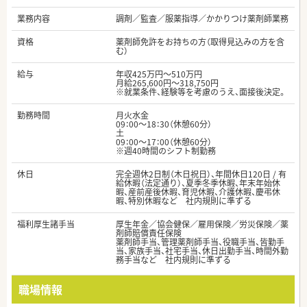
業務内容
調剤／監査／服薬指導／かかりつけ薬剤師業務
資格
薬剤師免許をお持ちの方（取得見込みの方を含
む）
給与
年収425万円～510万円
月給265,600円～318,750円
※就業条件、経験等を考慮のうえ、面接後決定。
勤務時間
月火水金
09：00～18：30（休憩60分）
土
09：00～17：00（休憩60分）
※週40時間のシフト制勤務
休日
完全週休2日制（木日祝日）、年間休日120日 / 有
給休暇（法定通り）、夏季冬季休暇、年末年始休
暇、産前産後休暇、育児休暇、介護休暇、慶弔休
暇、特別休暇など 社内規則に準ずる
福利厚生諸手当
厚生年金／協会健保／雇用保険／労災保険／薬
剤師賠償責任保険
薬剤師手当、管理薬剤師手当、役職手当、皆勤手
当、家族手当、社宅手当、休日出勤手当、時間外勤
務手当など 社内規則に準ずる
職場情報