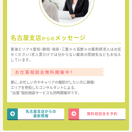
名古屋支店
メッセージ
からの
東海エリア≪愛知・静岡・岐阜・三重≫≪長野≫の薬剤師求人はお任
せください！求人票だけでは分からない薬局の雰囲気などもお伝え
しています。
お仕事相談会無料開催中！
更に、お忙しい方やキャリアの棚卸がしたい方に朗報!
エリアを熟知したコンサルタントによる、
“出張”個別相談サービスも同時開催中です。
名古屋支店からの
無料相談会を予約
最新情報