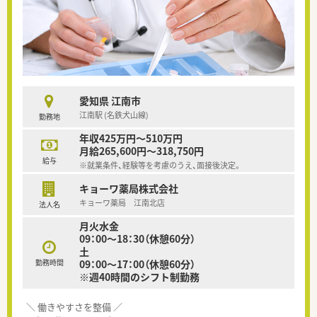
愛知県 江南市
江南駅 (名鉄犬山線)
勤務地
年収425万円～510万円
月給265,600円～318,750円
給与
※就業条件、経験等を考慮のうえ、面接後決定。
キョーワ薬局株式会社
キョーワ薬局 江南北店
法人名
月火水金
09：00～18：30（休憩60分）
土
勤務時間
09：00～17：00（休憩60分）
※週40時間のシフト制勤務
＼ 働きやすさを整備 ／