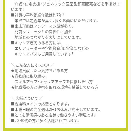
介護・在宅支援・ジェネリック医薬品卸売販売などを手掛けて
います！
■社員の平均勤続年数は約7年！
業界では定着率が高く、長くお勤めいただけます。
■出店形態はマンツーマン型が多く、
門前クリニックとの関係性に加え
地域とのつながりを大切にしています。
■キャリア志向のある方には、
エリアリーダーや学術教育部、営業部などの
キャリアパスもご用意しています！
＼ こんな方にオススメ ／
★地域貢献したい気持ちがある方
★意欲的に取り組み、
スキルアップ・キャリアアップを目指したい方
★他職種の方と連携を取れる環境を希望している方
＼ 店舗について ／
■皮膚科メインの応需となります。
■木曜日曜の完全週休2日！お休みが充実しています。
■とても清潔感のある店舗で働きやすい環境です。
■20-40代の方が多く活躍されています。