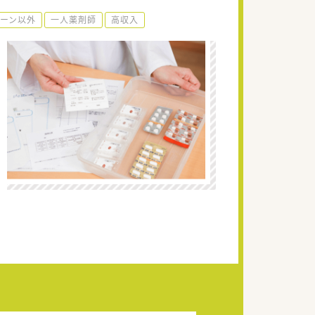
ーン以外
一人薬剤師
高収入