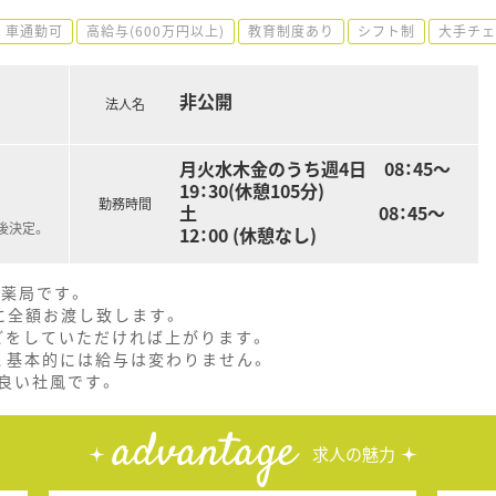
車通勤可
高給与(600万円以上)
教育制度あり
シフト制
大手チェ
非公開
法人名
月火水木金のうち週4日 08：45～
19：30(休憩105分)
勤務時間
土 08：45～
後決定。
12：00 (休憩なし)
剤薬局です。
に全額お渡し致します。
どをしていただければ上がります。
、基本的には給与は変わりません。
良い社風です。
advantage
求人の魅力