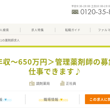
平日9：30-19：00 土日10：00-19：
人検索
求人特集
転職ガイド
ファル
501の薬剤師求人
年収～650万円＞管理薬剤師の
仕事できます♪
調剤薬局
正社員
報
職場情報
この求人に