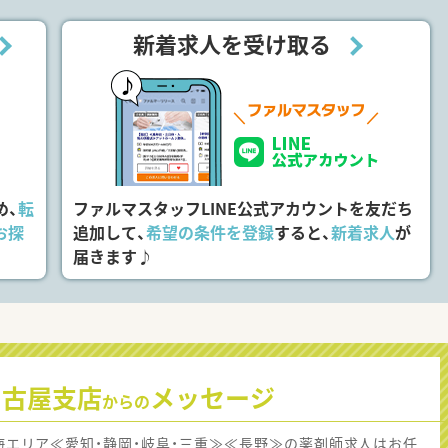
新着求人を受け取る
め、
転
ファルマスタッフLINE公式アカウントを友だち
お探
追加して、
希望の条件を登録
すると、
新着求人
が
届きます♪
名古屋支店
メッセージ
からの
海エリア≪愛知・静岡・岐阜・三重≫≪長野≫の薬剤師求人はお任