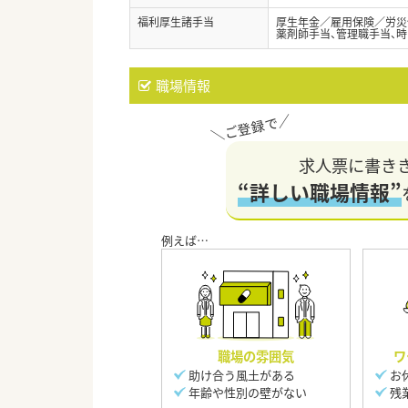
福利厚生諸手当
厚生年金／雇用保険／労災
薬剤師手当、管理職手当、
職場情報
求人票に書き
“詳しい職場情報”
職場の雰囲気
ワ
助け合う風土がある
お
年齢や性別の壁がない
残