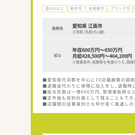
週32h以上
新卒可
未経験可
ブランク可
愛知県 江南市
勤務地
江南駅 (名鉄犬山線)
年収600万円～650万円
月給428,500円～464,200円
給与
※就業条件、経験等を考慮のうえ、面接
■愛知県丹羽郡を中心に10店舗展開の調
■退職金代わりに保険に加入をし、退職時
■給与形態は一律600万円、管理薬剤師な
■定年後も契約社員として残ることもでき
■店舗間の従業員同士も仲が良く風通しの