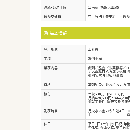
路線・交通手段
江南駅 (名鉄犬山線)
通勤交通費
有／原則実費支給 ※通勤
基本情報
雇用形態
正社員
業種
調剤薬局
業務内容
調剤／監査／服薬指導／O
＜応需科目処方箋＞外科・整
薬剤師常時1名、他事務
資格
薬剤師免許をお持ちの方（
給与
年収600万円～650万円
月給428,500円～464,200
※就業条件、経験等を考慮
勤務時間
月火水木金のうち週4日 08：
土 08：45～12
休日
平日1日+土午後+日祝、年
児休暇、介護休暇、慶弔休