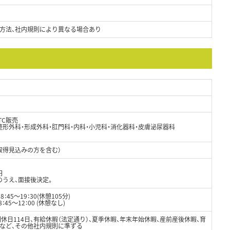
方法、社内規則により異なる場合あり
TC販売
形外科・形成外科・肛門科・内科・小児科・消化器科・皮膚泌尿器科
取得見込みの方を含む）
円
のうえ、面接後決定。
45～19：30(休憩105分)
：00 (休憩なし)
間休日114日、有給休暇（法定通り）、夏季休暇、年末年始休暇、産前産後休暇、育
暇など、その他社内規則に準ずる